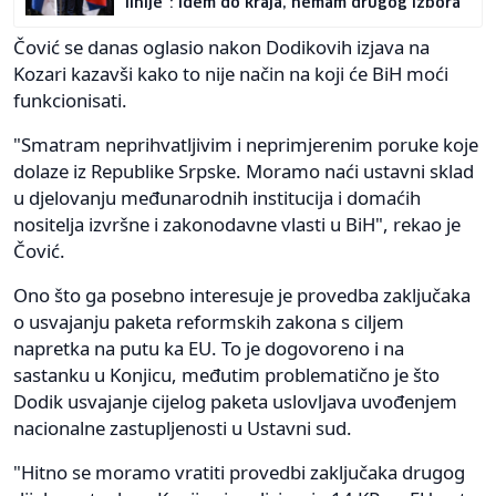
linije": Idem do kraja, nemam drugog izbora
Čović se danas oglasio nakon Dodikovih izjava na
Kozari kazavši kako to nije način na koji će BiH moći
funkcionisati.
"Smatram neprihvatljivim i neprimjerenim poruke koje
dolaze iz Republike Srpske. Moramo naći ustavni sklad
u djelovanju međunarodnih institucija i domaćih
nositelja izvršne i zakonodavne vlasti u BiH", rekao je
Čović.
Ono što ga posebno interesuje je provedba zaključaka
o usvajanju paketa reformskih zakona s ciljem
napretka na putu ka EU. To je dogovoreno i na
sastanku u Konjicu, međutim problematično je što
Dodik usvajanje cijelog paketa uslovljava uvođenjem
nacionalne zastupljenosti u Ustavni sud.
"Hitno se moramo vratiti provedbi zaključaka drugog