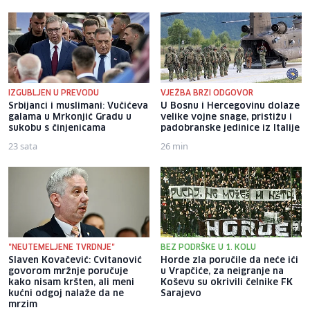
IZGUBLJEN U PREVODU
VJEŽBA BRZI ODGOVOR
Srbijanci i muslimani: Vučićeva
U Bosnu i Hercegovinu dolaze
galama u Mrkonjić Gradu u
velike vojne snage, pristižu i
sukobu s činjenicama
padobranske jedinice iz Italije
23 sata
26 min
"NEUTEMELJENE TVRDNJE"
BEZ PODRŠKE U 1. KOLU
Slaven Kovačević: Cvitanović
Horde zla poručile da neće ići
govorom mržnje poručuje
u Vrapčiće, za neigranje na
kako nisam kršten, ali meni
Koševu su okrivili čelnike FK
kućni odgoj nalaže da ne
Sarajevo
mrzim