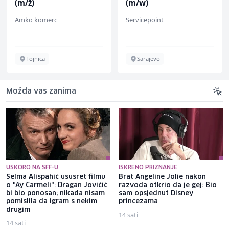
(m/ž)
(m/w)
Amko komerc
Servicepoint
Fojnica
Sarajevo
Možda vas zanima
USKORO NA SFF-U
ISKRENO PRIZNANJE
Selma Alispahić ususret filmu
Brat Angeline Jolie nakon
o "Ay Carmeli": Dragan Jovičić
razvoda otkrio da je gej: Bio
bi bio ponosan; nikada nisam
sam opsjednut Disney
pomislila da igram s nekim
princezama
drugim
14 sati
14 sati