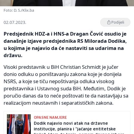
Foto: D. S./Klix.ba
02.07.2023.
Podijeli
Predsjednik HDZ-a i HNS-a Dragan Čović osudio je
današnje izjave predsjednika RS Milorada Dodika,
u kojima je najavio da će nastaviti sa udarima na
državu.
Visoki predstavnik u BiH Christian Schmidt je jučer
donio odluku o poništavanju zakona koje je donijela
NSRS, a koje se tiču nepoštivanja odluka visokog
predstavnika i Ustavnog suda BiH. Međutim, Dodik je
poručio danas da to neće poštovati te da nastavljaju sa
realizacijom neustavnih i separatističkih zakona.
OPASNE NAMJERE
Dodik najavio novi atak na državne
institucije, planira i "jačanje entitetske