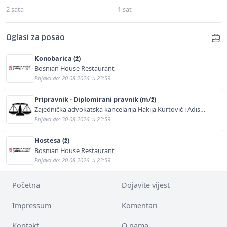
2 sata
1 sat
Oglasi za posao
Konobarica (ž)
Bosnian House Restaurant
Prijava do: 20.08.2026. u 23:59
Pripravnik - Diplomirani pravnik (m/ž)
Zajednička advokatska kancelarija Hakija Kurtović i Adis
Kurtović
Prijava do: 30.08.2026. u 23:59
Hostesa (ž)
Bosnian House Restaurant
Prijava do: 20.08.2026. u 23:59
Početna
Dojavite vijest
Impressum
Komentari
Kontakt
O nama