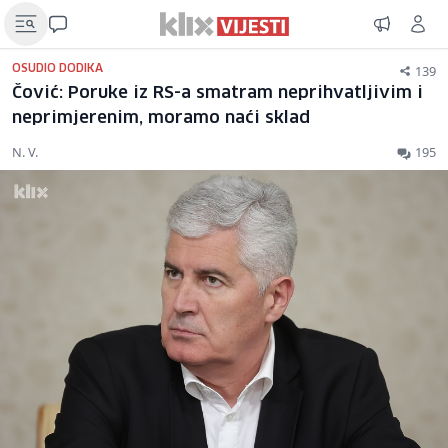
139
OSUDIO DODIKA
Čović: Poruke iz RS-a smatram neprihvatljivim i
neprimjerenim, moramo naći sklad
N. V.
195