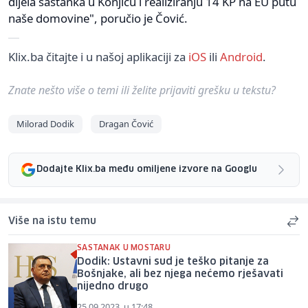
dijela sastanka u Konjicu i realiziranju 14 KP na EU putu
naše domovine", poručio je Čović.
Klix.ba čitajte i u našoj aplikaciji za
iOS
ili
Android
.
Znate nešto više o temi ili želite prijaviti grešku u tekstu?
Milorad Dodik
Dragan Čović
Dodajte Klix.ba među omiljene izvore na Googlu
Više na istu temu
SASTANAK U MOSTARU
Dodik: Ustavni sud je teško pitanje za
Bošnjake, ali bez njega nećemo rješavati
nijedno drugo
25.09.2023. u 17:48