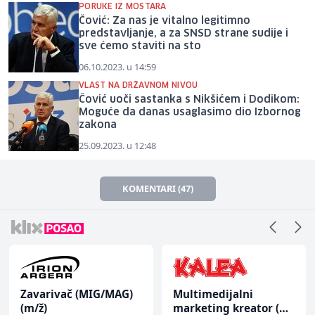
PORUKE IZ MOSTARA
Čović: Za nas je vitalno legitimno
predstavljanje, a za SNSD strane sudije i
sve ćemo staviti na sto
06.10.2023. u 14:59
VLAST NA DRŽAVNOM NIVOU
Čović uoči sastanka s Nikšićem i Dodikom:
Moguće da danas usaglasimo dio Izbornog
zakona
25.09.2023. u 12:48
KOMENTARI (47)
Zavarivač (MIG/MAG)
Multimedijalni
(m/ž)
marketing kreator (m/