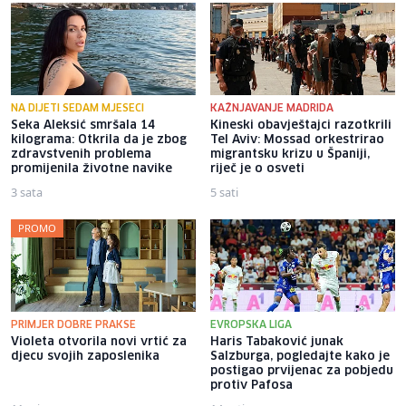
NA DIJETI SEDAM MJESECI
KAŽNJAVANJE MADRIDA
Seka Aleksić smršala 14
Kineski obavještajci razotkrili
kilograma: Otkrila da je zbog
Tel Aviv: Mossad orkestrirao
zdravstvenih problema
migrantsku krizu u Španiji,
promijenila životne navike
riječ je o osveti
3 sata
5 sati
PROMO
PRIMJER DOBRE PRAKSE
EVROPSKA LIGA
Violeta otvorila novi vrtić za
Haris Tabaković junak
djecu svojih zaposlenika
Salzburga, pogledajte kako je
postigao prvijenac za pobjedu
protiv Pafosa