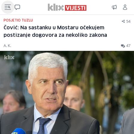
54
POSJETIO TUZLU
Čović: Na sastanku u Mostaru očekujem
postizanje dogovora za nekoliko zakona
A. K.
47