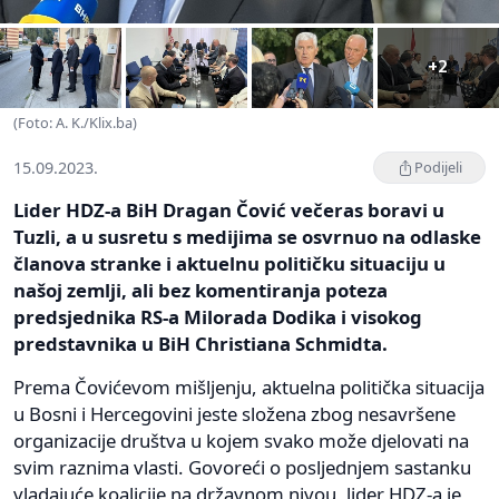
+2
(Foto: A. K./Klix.ba)
15.09.2023.
Podijeli
Lider HDZ-a BiH Dragan Čović večeras boravi u
Tuzli, a u susretu s medijima se osvrnuo na odlaske
članova stranke i aktuelnu političku situaciju u
našoj zemlji, ali bez komentiranja poteza
predsjednika RS-a Milorada Dodika i visokog
predstavnika u BiH Christiana Schmidta.
Prema Čovićevom mišljenju, aktuelna politička situacija
u Bosni i Hercegovini jeste složena zbog nesavršene
organizacije društva u kojem svako može djelovati na
svim raznima vlasti. Govoreći o posljednjem sastanku
vladajuće koalicije na državnom nivou, lider HDZ-a je