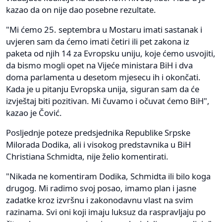
kazao da on nije dao posebne rezultate.
"Mi ćemo 25. septembra u Mostaru imati sastanak i
uvjeren sam da ćemo imati četiri ili pet zakona iz
paketa od njih 14 za Evropsku uniju, koje ćemo usvojiti,
da bismo mogli opet na Vijeće ministara BiH i dva
doma parlamenta u desetom mjesecu ih i okončati.
Kada je u pitanju Evropska unija, siguran sam da će
izvještaj biti pozitivan. Mi čuvamo i očuvat ćemo BiH",
kazao je Čović.
Posljednje poteze predsjednika Republike Srpske
Milorada Dodika, ali i visokog predstavnika u BiH
Сhristiana Schmidta, nije želio komentirati.
"Nikada ne komentiram Dodika, Schmidta ili bilo koga
drugog. Mi radimo svoj posao, imamo plan i jasne
zadatke kroz izvršnu i zakonodavnu vlast na svim
razinama. Svi oni koji imaju luksuz da raspravljaju po