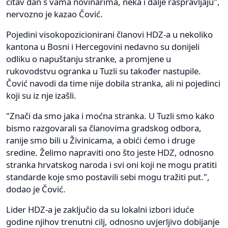
čitav dan s vama novinarima, neka i dalje raspravljaju",
nervozno je kazao Čović.
Pojedini visokopozicionirani članovi HDZ-a u nekoliko
kantona u Bosni i Hercegovini nedavno su donijeli
odliku o napuštanju stranke, a promjene u
rukovodstvu ogranka u Tuzli su također nastupile.
Čović navodi da time nije dobila stranka, ali ni pojedinci
koji su iz nje izašli.
"Znači da smo jaka i moćna stranka. U Tuzli smo kako
bismo razgovarali sa članovima gradskog odbora,
ranije smo bili u Živinicama, a obići ćemo i druge
sredine. Želimo napraviti ono što jeste HDZ, odnosno
stranka hrvatskog naroda i svi oni koji ne mogu pratiti
standarde koje smo postavili sebi mogu tražiti put.",
dodao je Čović.
Lider HDZ-a je zaključio da su lokalni izbori iduće
godine njihov trenutni cilj, odnosno uvjerljivo dobijanje