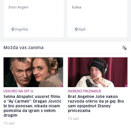
ž)
Irion Argerr
Kalea
Vogošća
Ilijaš
Možda vas zanima
USKORO NA SFF-U
ISKRENO PRIZNANJE
Selma Alispahić ususret filmu
Brat Angeline Jolie nakon
o "Ay Carmeli": Dragan Jovičić
razvoda otkrio da je gej: Bio
bi bio ponosan; nikada nisam
sam opsjednut Disney
pomislila da igram s nekim
princezama
drugim
15 sati
15 sati