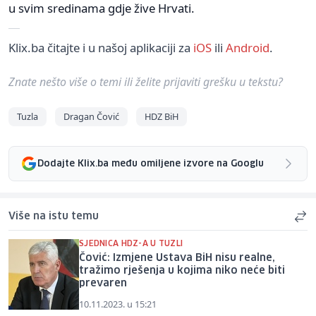
u svim sredinama gdje žive Hrvati.
Klix.ba čitajte i u našoj aplikaciji za
iOS
ili
Android
.
Znate nešto više o temi ili želite prijaviti grešku u tekstu?
Tuzla
Dragan Čović
HDZ BiH
Dodajte Klix.ba među omiljene izvore na Googlu
Više na istu temu
SJEDNICA HDZ-A U TUZLI
Čović: Izmjene Ustava BiH nisu realne,
tražimo rješenja u kojima niko neće biti
prevaren
10.11.2023. u 15:21