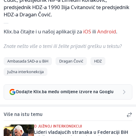
predsjednik HDZ-a 1990 Ilija Cvitanović te predsjednik
HDZ-a Dragan Čović.
Klix.ba čitajte i u našoj aplikaciji za
iOS
ili
Android
.
Znate nešto više o temi ili želite prijaviti grešku u tekstu?
Ambasada SAD-a u BiH
Dragan Čović
HDZ
Južna interkonekcija
Dodajte Klix.ba među omiljene izvore na Googlu
Više na istu temu
O JUŽNOJ INTERKONEKCIJI
Lideri vladajućih stranaka u Federaciji BiH