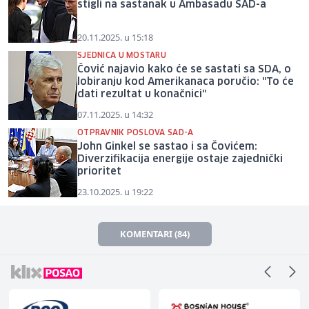
stigli na sastanak u Ambasadu SAD-a
20.11.2025. u 15:18
SJEDNICA U MOSTARU
Čović najavio kako će se sastati sa SDA, o
lobiranju kod Amerikanaca poručio: "To će
dati rezultat u konačnici"
07.11.2025. u 14:32
OTPRAVNIK POSLOVA SAD-A
John Ginkel se sastao i sa Čovićem:
Diverzifikacija energije ostaje zajednički
prioritet
23.10.2025. u 19:22
KOMENTARI (84)