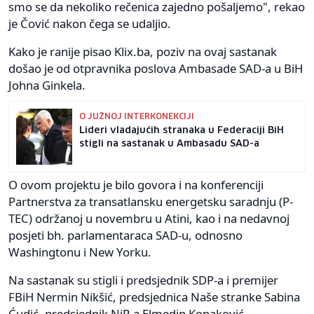
smo se da nekoliko rečenica zajedno pošaljemo", rekao
je Čović nakon čega se udaljio.
Kako je ranije pisao Klix.ba, poziv na ovaj sastanak
došao je od otpravnika poslova Ambasade SAD-a u BiH
Johna Ginkela.
O JUŽNOJ INTERKONEKCIJI
Lideri vladajućih stranaka u Federaciji BiH
stigli na sastanak u Ambasadu SAD-a
O ovom projektu je bilo govora i na konferenciji
Partnerstva za transatlansku energetsku saradnju (P-
TEC) održanoj u novembru u Atini, kao i na nedavnoj
posjeti bh. parlamentaraca SAD-u, odnosno
Washingtonu i New Yorku.
Na sastanak su stigli i predsjednik SDP-a i premijer
FBiH Nermin Nikšić, predsjednica Naše stranke Sabina
Ćudić, predsjednik NiP-a Elmedin Konaković,