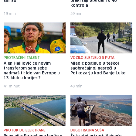
smrad
prekršaji utvrđeni u 40
kontrola
19 min
59 min
PROTRAĆENI TALENT
VOZILO SLETJELO S PUTA
Alen Halilović će novim
Mladić poginuo u teškoj
transferom sam sebe
saobraćajnoj nesreći u
nadmašiti: Ide van Evrope u
Potkozarju kod Banje Luke
13. klub u karijeri?
41 minut
48 min
PROTOK DO ELEKTRANE
DUGOTRAJNA SUŠA