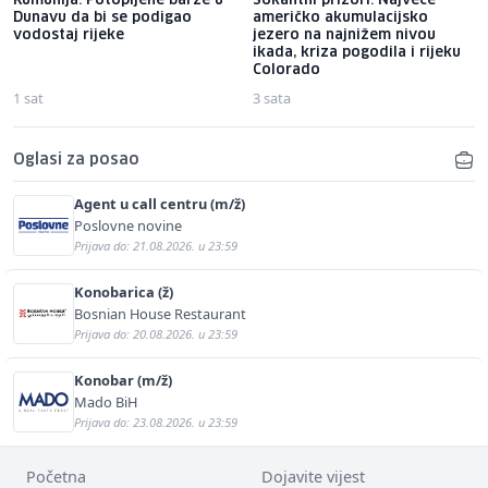
Rumunija: Potopljene barže u
Šokantni prizori: Najveće
Dunavu da bi se podigao
američko akumulacijsko
vodostaj rijeke
jezero na najnižem nivou
ikada, kriza pogodila i rijeku
Colorado
1 sat
3 sata
Oglasi za posao
Agent u call centru (m/ž)
Poslovne novine
Prijava do: 21.08.2026. u 23:59
Konobarica (ž)
Bosnian House Restaurant
Prijava do: 20.08.2026. u 23:59
Konobar (m/ž)
Mado BiH
Prijava do: 23.08.2026. u 23:59
Početna
Dojavite vijest