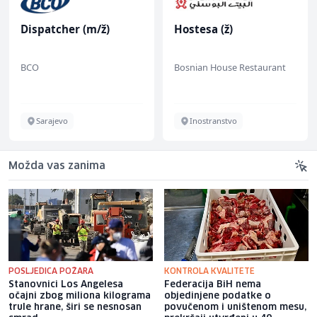
Dispatcher (m/ž)
Hostesa (ž)
BCO
Bosnian House Restaurant
Sarajevo
Inostranstvo
Možda vas zanima
POSLJEDICA POŽARA
KONTROLA KVALITETE
Stanovnici Los Angelesa
Federacija BiH nema
očajni zbog miliona kilograma
objedinjene podatke o
trule hrane, širi se nesnosan
povučenom i uništenom mesu,