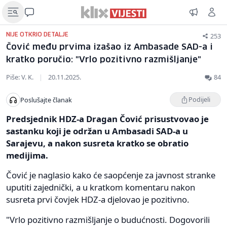
253
NIJE OTKRIO DETALJE
Čović među prvima izašao iz Ambasade SAD-a i
kratko poručio: "Vrlo pozitivno razmišljanje"
Piše: V. K.
|
20.11.2025.
84
Podijeli
Poslušajte članak
Predsjednik HDZ-a Dragan Čović prisustvovao je
sastanku koji je održan u Ambasadi SAD-a u
Sarajevu, a nakon susreta kratko se obratio
medijima.
Čović je naglasio kako će saopćenje za javnost stranke
uputiti zajednički, a u kratkom komentaru nakon
susreta prvi čovjek HDZ-a djelovao je pozitivno.
"Vrlo pozitivno razmišljanje o budućnosti. Dogovorili