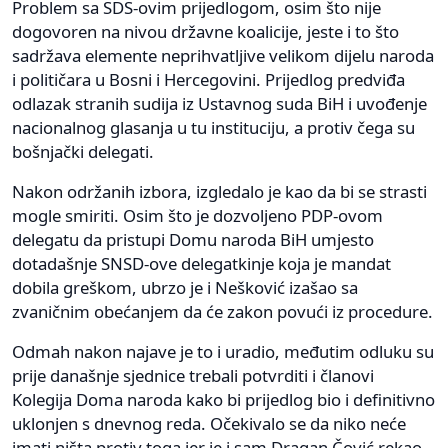
Problem sa SDS-ovim prijedlogom, osim što nije
dogovoren na nivou državne koalicije, jeste i to što
sadržava elemente neprihvatljive velikom dijelu naroda
i političara u Bosni i Hercegovini. Prijedlog predviđa
odlazak stranih sudija iz Ustavnog suda BiH i uvođenje
nacionalnog glasanja u tu instituciju, a protiv čega su
bošnjački delegati.
Nakon održanih izbora, izgledalo je kao da bi se strasti
mogle smiriti. Osim što je dozvoljeno PDP-ovom
delegatu da pristupi Domu naroda BiH umjesto
dotadašnje SNSD-ove delegatkinje koja je mandat
dobila greškom, ubrzo je i Nešković izašao sa
zvaničnim obećanjem da će zakon povući iz procedure.
Odmah nakon najave je to i uradio, međutim odluku su
prije današnje sjednice trebali potvrditi i članovi
Kolegija Doma naroda kako bi prijedlog bio i definitivno
uklonjen s dnevnog reda. Očekivalo se da niko neće
imati ništa protiv toga jer je i sam Dragan Čović rekao