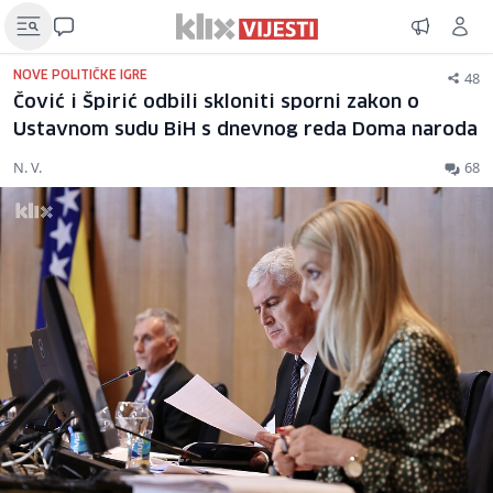
48
NOVE POLITIČKE IGRE
Čović i Špirić odbili skloniti sporni zakon o
Ustavnom sudu BiH s dnevnog reda Doma naroda
N. V.
68