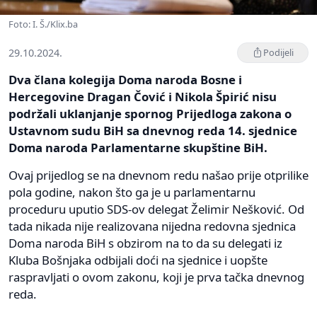
Foto: I. Š./Klix.ba
29.10.2024.
Podijeli
Dva člana kolegija Doma naroda Bosne i
Hercegovine Dragan Čović i Nikola Špirić nisu
podržali uklanjanje spornog Prijedloga zakona o
Ustavnom sudu BiH sa dnevnog reda 14. sjednice
Doma naroda Parlamentarne skupštine BiH.
Ovaj prijedlog se na dnevnom redu našao prije otprilike
pola godine, nakon što ga je u parlamentarnu
proceduru uputio SDS-ov delegat Želimir Nešković. Od
tada nikada nije realizovana nijedna redovna sjednica
Doma naroda BiH s obzirom na to da su delegati iz
Kluba Bošnjaka odbijali doći na sjednice i uopšte
raspravljati o ovom zakonu, koji je prva tačka dnevnog
reda.