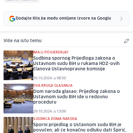
Dodajte Klix.ba među omiljene izvore na Googlu
Više na istu temu
IMA LI POVJERENJA?
Sudbina spornog Prijedloga zakona o
Ustavnom sudu BiH u rukama HDZ-ovih
članova Ustavnopravne komisije
30.10.2024. u 08:50
DVA KRUGA GLASANJA
Dom naroda glasao: Prijedlog zakona o
Ustavnom sudu BiH ide u redovnu
proceduru
29.10.2024. u 13:09
SJEDNICA DOMA NARODA
Sporni prijedlog o Ustavnom sudu BiH je
povučen, ali će konačnu odluku dati Špirić,