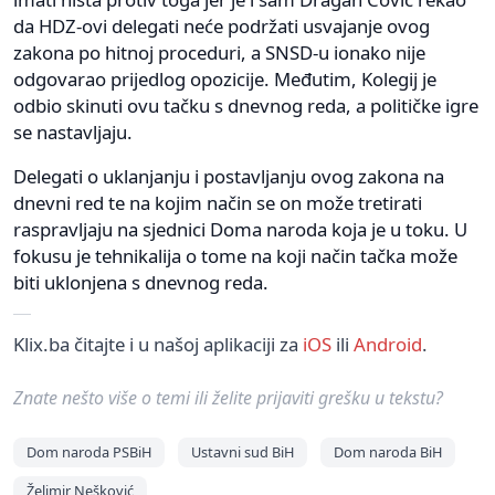
da HDZ-ovi delegati neće podržati usvajanje ovog
zakona po hitnoj proceduri, a SNSD-u ionako nije
odgovarao prijedlog opozicije. Međutim, Kolegij je
odbio skinuti ovu tačku s dnevnog reda, a političke igre
se nastavljaju.
Delegati o uklanjanju i postavljanju ovog zakona na
dnevni red te na kojim način se on može tretirati
raspravljaju na sjednici Doma naroda koja je u toku. U
fokusu je tehnikalija o tome na koji način tačka može
biti uklonjena s dnevnog reda.
Klix.ba čitajte i u našoj aplikaciji za
iOS
ili
Android
.
Znate nešto više o temi ili želite prijaviti grešku u tekstu?
Dom naroda PSBiH
Ustavni sud BiH
Dom naroda BiH
Želimir Nešković