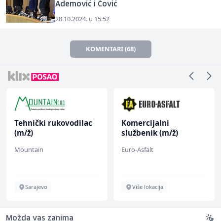
Ademović i Čović
28.10.2024. u 15:52
KOMENTARI (68)
Tehnički rukovodilac
Komercijalni
(m/ž)
službenik (m/ž)
Mountain
Euro-Asfalt
Sarajevo
Više lokacija
Možda vas zanima