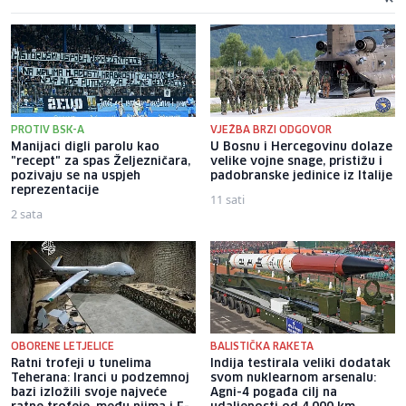
PROTIV BSK-A
VJEŽBA BRZI ODGOVOR
Manijaci digli parolu kao
U Bosnu i Hercegovinu dolaze
"recept" za spas Željezničara,
velike vojne snage, pristižu i
pozivaju se na uspjeh
padobranske jedinice iz Italije
reprezentacije
11 sati
2 sata
OBORENE LETJELICE
BALISTIČKA RAKETA
Ratni trofeji u tunelima
Indija testirala veliki dodatak
Teherana: Iranci u podzemnoj
svom nuklearnom arsenalu:
bazi izložili svoje najveće
Agni-4 pogađa cilj na