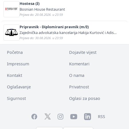
Hostesa (ž)
Bosnian House Restaurant
Prijava do: 20.08.2026. u 23:59
Pripravnik - Diplomirani pravnik (m/ž)
Zajednička advokatska kancelarija Hakija Kurtović i Adis
Kurtović
Prijava do: 30.08.2026. u 23:59
Početna
Dojavite vijest
Impressum
Komentari
Kontakt
O nama
Oglašavanje
Privatnost
Sigurnost
Oglasi za posao
Facebook
YouTube
LinkedIn
Twitter
Instagram
RSS