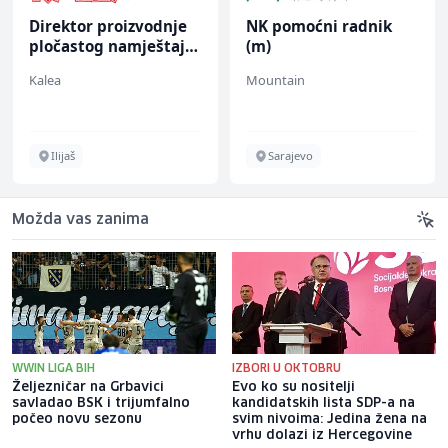
Direktor proizvodnje
NK pomoćni radnik
pločastog namještaja
(m)
(m/ž)
Kalea
Mountain
Ilijaš
Sarajevo
Možda vas zanima
WWIN LIGA BIH
IZBORI U OKTOBRU
Željezničar na Grbavici
Evo ko su nositelji
savladao BSK i trijumfalno
kandidatskih lista SDP-a na
počeo novu sezonu
svim nivoima: Jedina žena na
vrhu dolazi iz Hercegovine