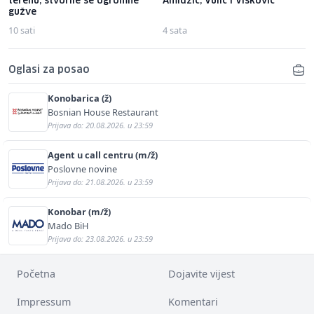
terenu, stvorile se ogromne
Amidžić, Vulić i Višković
gužve
10 sati
4 sata
Oglasi za posao
Konobarica (ž)
Bosnian House Restaurant
Prijava do: 20.08.2026. u 23:59
Agent u call centru (m/ž)
Poslovne novine
Prijava do: 21.08.2026. u 23:59
Konobar (m/ž)
Mado BiH
Prijava do: 23.08.2026. u 23:59
Početna
Dojavite vijest
Impressum
Komentari