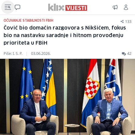
133
OČUVANJE STABILNOSTI FBIH
Čović bio domaćin razgovora s Nikšićem, fokus
bio na nastavku saradnje i hitnom provođenju
prioriteta u FBiH
Piše: I. S. P.
|
03.06.2026.
42