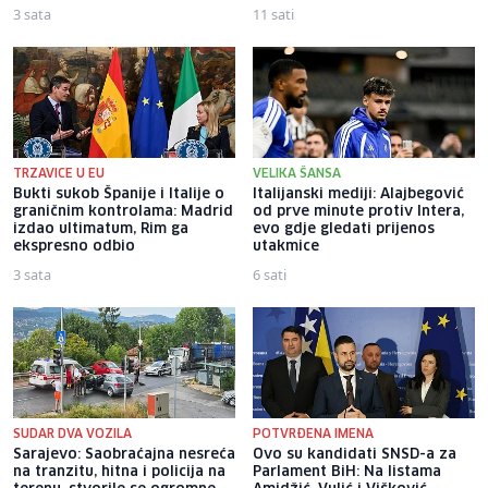
3 sata
11 sati
TRZAVICE U EU
VELIKA ŠANSA
Bukti sukob Španije i Italije o
Italijanski mediji: Alajbegović
graničnim kontrolama: Madrid
od prve minute protiv Intera,
izdao ultimatum, Rim ga
evo gdje gledati prijenos
ekspresno odbio
utakmice
3 sata
6 sati
SUDAR DVA VOZILA
POTVRĐENA IMENA
Sarajevo: Saobraćajna nesreća
Ovo su kandidati SNSD-a za
na tranzitu, hitna i policija na
Parlament BiH: Na listama