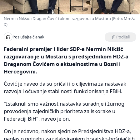
Nermin Nikšić i Dragan Čović tokom razgovora u Mostaru (Foto: Mreža
X)
Podijeli
Poslušajte članak
Federalni premijer i lider SDP-a Nermin Nikšić
razgovarao je u Mostaru s predsjednikom HDZ-a
Draganom Čovićem o aktuelnostima u Bosni i
Hercegovini.
Čović je naveo da su pričali i o ciljevima za nastavak
razvoja i očuvanje stabilnosti funkcionisanja FBiH.
"Istaknuli smo važnost nastavka suradnje i žurnog
provođenja zajedničkih prioriteta za iskorake u
Federaciji BiH", naveo je on.
On je nedavno, nakon sjednice Predsjedništva HDZ-a,
naglasio potrebu za relaksiranjem hrvatsko-bošnjačkih