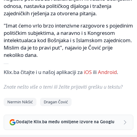
odnosa, nastavka političkog dijaloga i traženja
zajedničkih rješenja za otvorena pitanja.
"Imat ćemo vrlo brzo intenzivne razgovore s pojedinim
političkim subjektima, a naravno i s Kongresom
intelektualaca kod Bošnjaka i s Islamskom zajednicom.
Mislim da je to pravi put", najavio je Čović prije
nekoliko dana.
Klix.ba čitajte i u našoj aplikaciji za
iOS
ili
Android
.
Znate nešto više o temi ili želite prijaviti grešku u tekstu?
Nermin Nikšić
Dragan Čović
Dodajte Klix.ba među omiljene izvore na Googlu