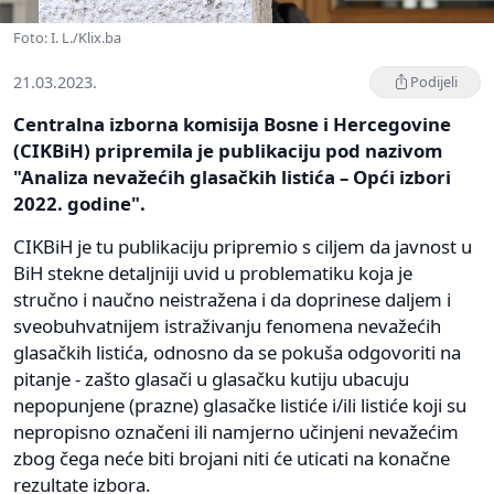
Foto: I. L./Klix.ba
21.03.2023.
Podijeli
Centralna izborna komisija Bosne i Hercegovine
(CIKBiH) pripremila je publikaciju pod nazivom
"Analiza nevažećih glasačkih listića – Opći izbori
2022. godine".
CIKBiH je tu publikaciju pripremio s ciljem da javnost u
BiH stekne detaljniji uvid u problematiku koja je
stručno i naučno neistražena i da doprinese daljem i
sveobuhvatnijem istraživanju fenomena nevažećih
glasačkih listića, odnosno da se pokuša odgovoriti na
pitanje - zašto glasači u glasačku kutiju ubacuju
nepopunjene (prazne) glasačke listiće i/ili listiće koji su
nepropisno označeni ili namjerno učinjeni nevažećim
zbog čega neće biti brojani niti će uticati na konačne
rezultate izbora.