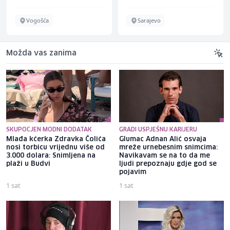
Vogošća
Sarajevo
Možda vas zanima
SKUPOCJEN MODNI DODATAK
GRADI USPJEŠNU KARIJERU
Mlađa kćerka Zdravka Čolića
Glumac Adnan Alić osvaja
nosi torbicu vrijednu više od
mreže urnebesnim snimcima:
3.000 dolara: Snimljena na
Navikavam se na to da me
plaži u Budvi
ljudi prepoznaju gdje god se
pojavim
1 sat
1 sat