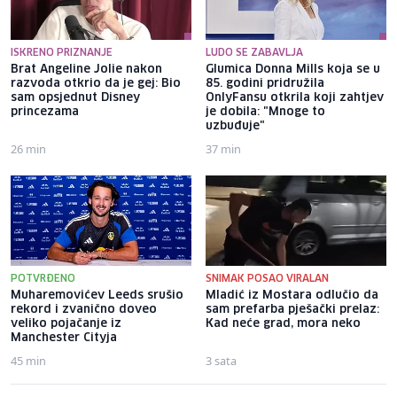
ISKRENO PRIZNANJE
LUDO SE ZABAVLJA
Brat Angeline Jolie nakon
Glumica Donna Mills koja se u
razvoda otkrio da je gej: Bio
85. godini pridružila
sam opsjednut Disney
OnlyFansu otkrila koji zahtjev
princezama
je dobila: "Mnoge to
uzbuđuje"
26 min
37 min
POTVRĐENO
SNIMAK POSAO VIRALAN
Muharemovićev Leeds srušio
Mladić iz Mostara odlučio da
rekord i zvanično doveo
sam prefarba pješački prelaz:
veliko pojačanje iz
Kad neće grad, mora neko
Manchester Cityja
45 min
3 sata