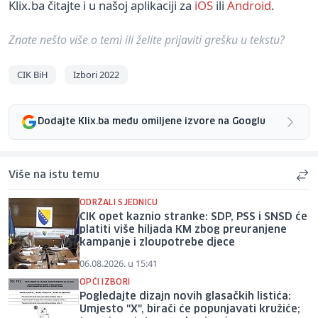
Klix.ba čitajte i u našoj aplikaciji za
iOS
ili
Android
.
Znate nešto više o temi ili želite prijaviti grešku u tekstu?
CIK BiH
Izbori 2022
Dodajte Klix.ba među omiljene izvore na Googlu
Više na istu temu
ODRŽALI SJEDNICU
CIK opet kaznio stranke: SDP, PSS i SNSD će
platiti više hiljada KM zbog preuranjene
kampanje i zloupotrebe djece
06.08.2026. u 15:41
OPĆI IZBORI
Pogledajte dizajn novih glasačkih listića:
Umjesto "X", birači će popunjavati kružiće;