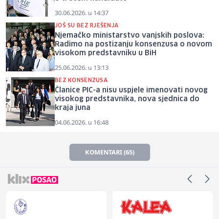
30.06.2026. u 14:37
JOŠ SU BEZ RJEŠENJA
Njemačko ministarstvo vanjskih poslova:
Radimo na postizanju konsenzusa o novom
visokom predstavniku u BiH
25.06.2026. u 13:13
BEZ KONSENZUSA
Članice PIC-a nisu uspjele imenovati novog
visokog predstavnika, nova sjednica do
kraja juna
04.06.2026. u 16:48
KOMENTARI (65)