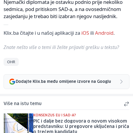
Njemački diplomata je ostavku podnio prije nekoliko
sedmica, pod pritiskom SAD-a, a na ovosedmičnom
zasjedanju je trebao biti izabran njegov nasljednik.
Klix.ba čitajte i u našoj aplikaciji za
iOS
ili
Android
.
Znate nešto više o temi ili želite prijaviti grešku u tekstu?
OHR
Dodajte Klix.ba među omiljene izvore na Googlu
Više na istu temu
KONSENZUS EU I SAD-A?
PIC i dalje bez dogovora o novom visokom
predstavniku: U pregovore uključena i priča
o trećem kandidatu