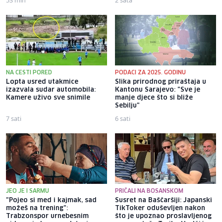
53 min
2 sata
NA CESTI PORED
PODACI ZA 2025. GODINU
Lopta usred utakmice
Slika prirodnog priraštaja u
izazvala sudar automobila:
Kantonu Sarajevo: "Sve je
Kamere uživo sve snimile
manje djece što si bliže
Sebilju"
7 sati
6 sati
JEO JE I SARMU
PRIČALI NA BOSANSKOM
"Pojeo si med i kajmak, sad
Susret na Baščaršiji: Japanski
možeš na trening":
TikToker oduševljen nakon
Trabzonspor urnebesnim
što je upoznao proslavljenog