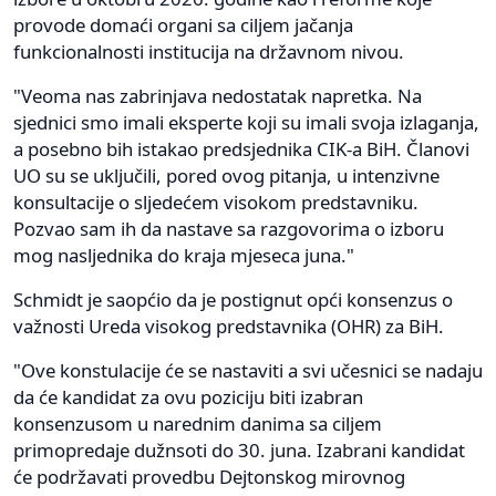
provode domaći organi sa ciljem jačanja
funkcionalnosti institucija na državnom nivou.
"Veoma nas zabrinjava nedostatak napretka. Na
sjednici smo imali eksperte koji su imali svoja izlaganja,
a posebno bih istakao predsjednika CIK-a BiH. Članovi
UO su se uključili, pored ovog pitanja, u intenzivne
konsultacije o sljedećem visokom predstavniku.
Pozvao sam ih da nastave sa razgovorima o izboru
mog nasljednika do kraja mjeseca juna."
Schmidt je saopćio da je postignut opći konsenzus o
važnosti Ureda visokog predstavnika (OHR) za BiH.
"Ove konstulacije će se nastaviti a svi učesnici se nadaju
da će kandidat za ovu poziciju biti izabran
konsenzusom u narednim danima sa ciljem
primopredaje dužnsoti do 30. juna. Izabrani kandidat
će podržavati provedbu Dejtonskog mirovnog