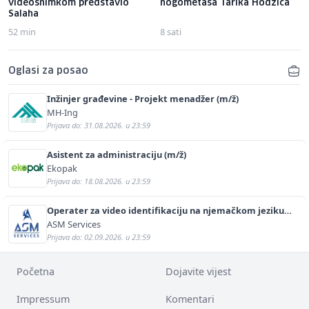
videosnimkom predstavio
nogometaša Tarika Hodžića
Salaha
52 min
8 sati
Oglasi za posao
Inžinjer građevine - Projekt menadžer (m/ž)
MH-Ing
Prijava do: 31.08.2026. u 23:59
Asistent za administraciju (m/ž)
Ekopak
Prijava do: 18.08.2026. u 23:59
Operater za video identifikaciju na njemačkom jeziku
(m/ž)
ASM Services
Prijava do: 02.09.2026. u 23:59
Početna
Dojavite vijest
Impressum
Komentari