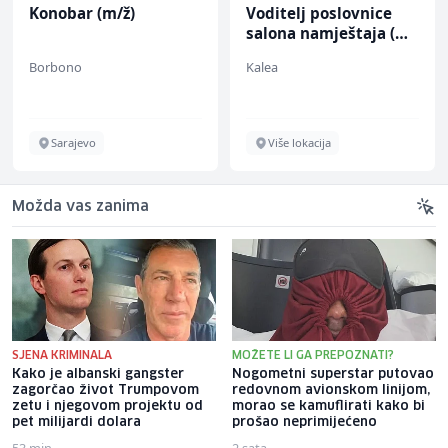
Konobar (m/ž)
Voditelj poslovnice
salona namještaja (m/
ž)
Borbono
Kalea
Sarajevo
Više lokacija
Možda vas zanima
SJENA KRIMINALA
MOŽETE LI GA PREPOZNATI?
Kako je albanski gangster
Nogometni superstar putovao
zagorčao život Trumpovom
redovnom avionskom linijom,
zetu i njegovom projektu od
morao se kamuflirati kako bi
pet milijardi dolara
prošao neprimijećeno