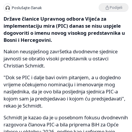
Podijeli
Poslušajte članak
Države članice Upravnog odbora Vijeća za
implementaciju mira (PIC) danas se nisu uspjele
dogovoriti o imenu novog visokog predstavnika u
Bosni i Hercegovini.
Nakon neuspješnog završetka dvodnevne sjednice
javnosti se obratio visoki predstavnik u ostavci
Christian Schmidt.
"Dok se PIC i dalje bavi ovim pitanjem, a u dogledno
vrijeme očekujemo nominaciju i imenovanje mog
nasljednika, da je ovo bila posljednja sjednica PIC-a
kojom sam ja predsjedavao i kojom ću predsjedavati",
rekao je Schmidt.
Schmidt je kazao da je u posebnom fokusu dvodnevnih
razgovora članova PIC-a bila priprema BiH za Opće
izbore u oktobru 2026. godine kao i reforme koje