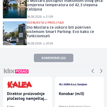
U Mostaru postignut maksimum ovog ljeta:
Izmjerena temperatura od 42,3 stepena
Celzijusa
06.08.2026. u 21:09
150 MJESTA U PRVOJ FAZI
Dio Mostara će uskoro biti pokriven
sistemom Smart Parking: Evo kako će
funkcionisati
06.08.2026. u 20:56
KOMENTARI (22)
Direktor proizvodnje
Konobar (m/ž)
pločastog namještaja
(m/ž)
Kalea
Mesna Industrija Gora