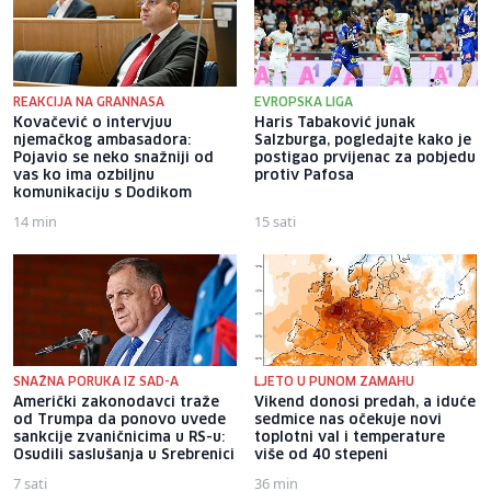
REAKCIJA NA GRANNASA
EVROPSKA LIGA
Kovačević o intervjuu
Haris Tabaković junak
njemačkog ambasadora:
Salzburga, pogledajte kako je
Pojavio se neko snažniji od
postigao prvijenac za pobjedu
vas ko ima ozbiljnu
protiv Pafosa
komunikaciju s Dodikom
14 min
15 sati
SNAŽNA PORUKA IZ SAD-A
LJETO U PUNOM ZAMAHU
Američki zakonodavci traže
Vikend donosi predah, a iduće
od Trumpa da ponovo uvede
sedmice nas očekuje novi
sankcije zvaničnicima u RS-u:
toplotni val i temperature
Osudili saslušanja u Srebrenici
više od 40 stepeni
7 sati
36 min