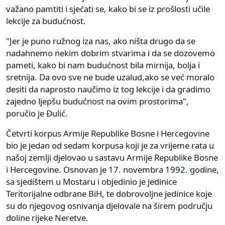
važano pamtiti i sjećati se, kako bi se iz prošlosti učile
lekcije za budućnost.
"Jer je puno ružnog iza nas, ako ništa drugo da se
nadahnemo nekim dobrim stvarima i da se dozovemo
pameti, kako bi nam budućnost bila mirnija, bolja i
sretnija. Da ovo sve ne bude uzalud,ako se već moralo
desiti da naprosto naučimo iz tog lekcije i da gradimo
zajedno ljepšu budućnost na ovim prostorima",
poručio je Đulić.
Četvrti korpus Armije Republike Bosne i Hercegovine
bio je jedan od sedam korpusa koji je za vrijeme rata u
našoj zemlji djelovao u sastavu Armije Republike Bosne
i Hercegovine. Osnovan je 17. novembra 1992. godine,
sa sjedištem u Mostaru i objedinio je jedinice
Teritorijalne odbrane BiH, te dobrovoljne jedinice koje
su do njegovog osnivanja djelovale na širem području
doline rijeke Neretve.