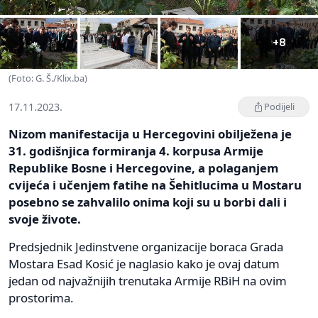
+8
(Foto: G. Š./Klix.ba)
17.11.2023.
Podijeli
Nizom manifestacija u Hercegovini obilježena je
31. godišnjica formiranja 4. korpusa Armije
Republike Bosne i Hercegovine, a polaganjem
cvijeća i učenjem fatihe na Šehitlucima u Mostaru
posebno se zahvalilo onima koji su u borbi dali i
svoje živote.
Predsjednik Jedinstvene organizacije boraca Grada
Mostara Esad Kosić je naglasio kako je ovaj datum
jedan od najvažnijih trenutaka Armije RBiH na ovim
prostorima.