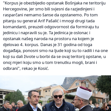
"Korpus je obezbijedio opstanak Bošnjaka ne teritoriju
Hercegovine, jer smo bili svjesni da razjedinjeni i
rasparčani nemamo šanse da opstanemo. Po tom
pitanju su general Arif Pašalić i mnogi drugi tada
komandanti, preuzeli odgovornost da formiraju tu
jedinicu i napravili su je. Ta jedinica je oslonac i
opstanak našeg naroda na prostoru na kojem je
djelovao 4. korpus. Danas je 31 godina od toga
događaja, ponosni smo na ljude koji su to radili i na one
koji su dali živote u borbi da se ovaj teritorij opstane, u
onoj mjeri koju smo u tom trenutku mogli, brani i
odbrani", rekao je Kosić.