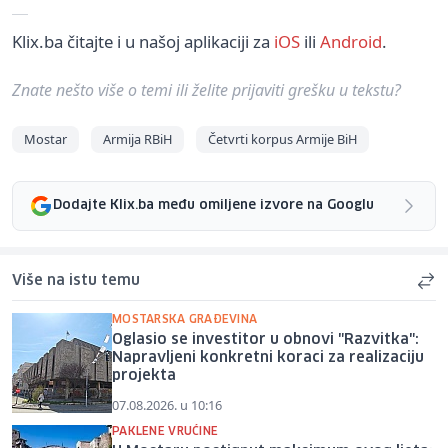
Klix.ba čitajte i u našoj aplikaciji za
iOS
ili
Android
.
Znate nešto više o temi ili želite prijaviti grešku u tekstu?
Mostar
Armija RBiH
Četvrti korpus Armije BiH
Dodajte Klix.ba među omiljene izvore na Googlu
Više na istu temu
MOSTARSKA GRAĐEVINA
Oglasio se investitor u obnovi "Razvitka":
Napravljeni konkretni koraci za realizaciju
projekta
07.08.2026. u 10:16
PAKLENE VRUĆINE