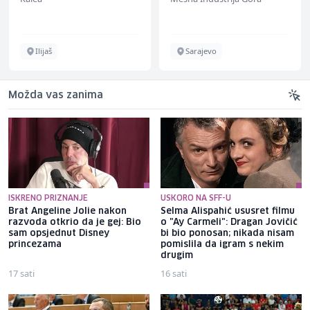
Ilijaš
Sarajevo
Možda vas zanima
ISKRENO PRIZNANJE
USKORO NA SFF-U
Brat Angeline Jolie nakon
Selma Alispahić ususret filmu
razvoda otkrio da je gej: Bio
o "Ay Carmeli": Dragan Jovičić
sam opsjednut Disney
bi bio ponosan; nikada nisam
princezama
pomislila da igram s nekim
drugim
17 sati
16 sati