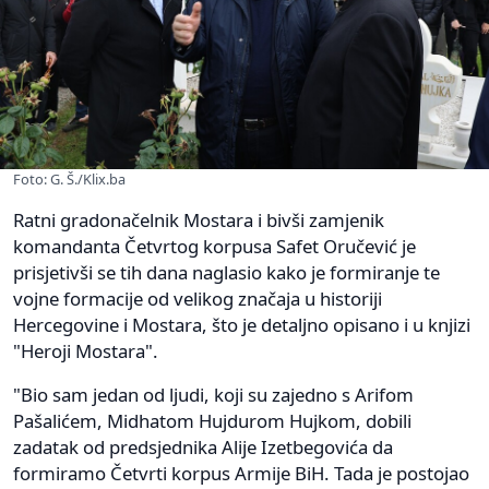
Foto: G. Š./Klix.ba
Ratni gradonačelnik Mostara i bivši zamjenik
komandanta Četvrtog korpusa Safet Oručević je
prisjetivši se tih dana naglasio kako je formiranje te
vojne formacije od velikog značaja u historiji
Hercegovine i Mostara, što je detaljno opisano i u knjizi
"Heroji Mostara".
"Bio sam jedan od ljudi, koji su zajedno s Arifom
Pašalićem, Midhatom Hujdurom Hujkom, dobili
zadatak od predsjednika Alije Izetbegovića da
formiramo Četvrti korpus Armije BiH. Tada je postojao