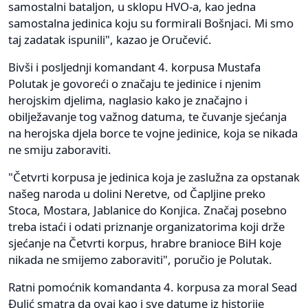
samostalni bataljon, u sklopu HVO-a, kao jedna
samostalna jedinica koju su formirali Bošnjaci. Mi smo
taj zadatak ispunili", kazao je Oručević.
Bivši i posljednji komandant 4. korpusa Mustafa
Polutak je govoreći o značaju te jedinice i njenim
herojskim djelima, naglasio kako je značajno i
obilježavanje tog važnog datuma, te čuvanje sjećanja
na herojska djela borce te vojne jedinice, koja se nikada
ne smiju zaboraviti.
"Četvrti korpusa je jedinica koja je zaslužna za opstanak
našeg naroda u dolini Neretve, od Čapljine preko
Stoca, Mostara, Jablanice do Konjica. Značaj posebno
treba istaći i odati priznanje organizatorima koji drže
sjećanje na Četvrti korpus, hrabre branioce BiH koje
nikada ne smijemo zaboraviti", poručio je Polutak.
Ratni pomoćnik komandanta 4. korpusa za moral Sead
Đulić smatra da ovaj kao i sve datume iz historije