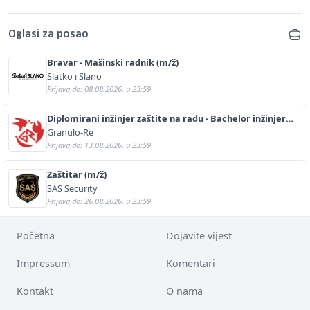
Oglasi za posao
Bravar - Mašinski radnik (m/ž)
Slatko i Slano
Prijava do: 08.08.2026. u 23:59
Diplomirani inžinjer zaštite na radu - Bachelor inžinjer
sigurnosti i pomoći (m/ž)
Granulo-Re
Prijava do: 13.08.2026. u 23:59
Zaštitar (m/ž)
SAS Security
Prijava do: 26.08.2026. u 23:59
Početna
Dojavite vijest
Impressum
Komentari
Kontakt
O nama