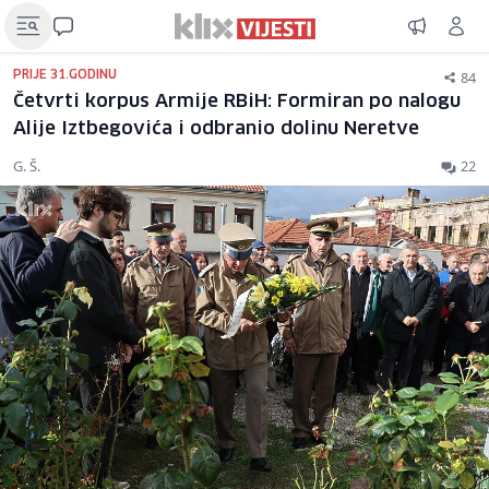
84
PRIJE 31.GODINU
Četvrti korpus Armije RBiH: Formiran po nalogu
Alije Iztbegovića i odbranio dolinu Neretve
G. Š.
22