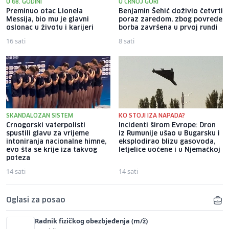
U 68. GODINI
U CRNOJ GORI
Preminuo otac Lionela
Benjamin Šehić doživio četvrti
Messija, bio mu je glavni
poraz zaredom, zbog povrede
oslonac u životu i karijeri
borba završena u prvoj rundi
16 sati
8 sati
SKANDALOZAN SISTEM
KO STOJI IZA NAPADA?
Crnogorski vaterpolisti
Incidenti širom Evrope: Dron
spustili glavu za vrijeme
iz Rumunije ušao u Bugarsku i
intoniranja nacionalne himne,
eksplodirao blizu gasovoda,
evo šta se krije iza takvog
letjelice uočene i u Njemačkoj
poteza
14 sati
14 sati
Oglasi za posao
Radnik fizičkog obezbjeđenja (m/ž)