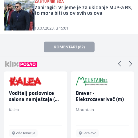
ZASTUPNIK SDA
Zahiragić: Vrijeme je za ukidanje MUP-a RS,
to mora biti uslov svih uslova
13.07.2023. u 15:01
KOMENTARI (82)
Bravar -
Asistent za
Elektrozavarivač (m)
administraciju (m/ž)
Mountain
Ekopak
Sarajevo
Sarajevo