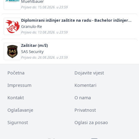
Muehlbauer
Prijava do: 15.08.2026. u 23:59
Diplomirani inžinjer zaštite na radu - Bachelor inžinjer
sigurnosti i pomoći (m/ž)
Granulo-Re
Prijava do: 13.08.2026. u 23:59
Zaštitar (m/ž)
SAS Security
Prijava do: 26.08.2026. u 23:59
Početna
Dojavite vijest
Impressum
Komentari
Kontakt
O nama
Oglašavanje
Privatnost
Sigurnost
Oglasi za posao