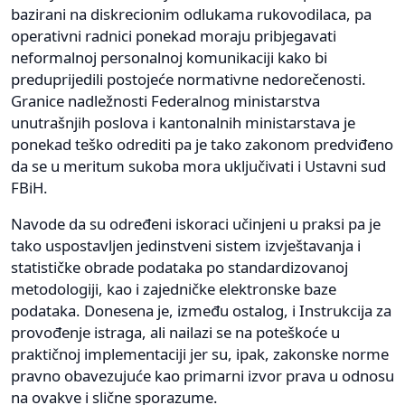
bazirani na diskrecionim odlukama rukovodilaca, pa
operativni radnici ponekad moraju pribjegavati
neformalnoj personalnoj komunikaciji kako bi
preduprijedili postojeće normativne nedorečenosti.
Granice nadležnosti Federalnog ministarstva
unutrašnjih poslova i kantonalnih ministarstava je
ponekad teško odrediti pa je tako zakonom predviđeno
da se u meritum sukoba mora uključivati i Ustavni sud
FBiH.
Navode da su određeni iskoraci učinjeni u praksi pa je
tako uspostavljen jedinstveni sistem izvještavanja i
statističke obrade podataka po standardizovanoj
metodologiji, kao i zajedničke elektronske baze
podataka. Donesena je, između ostalog, i Instrukcija za
provođenje istraga, ali nailazi se na poteškoće u
praktičnoj implementaciji jer su, ipak, zakonske norme
pravno obavezujuće kao primarni izvor prava u odnosu
na ovakve i slične sporazume.