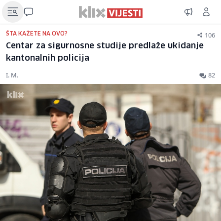
106
ŠTA KAŽETE NA OVO?
Centar za sigurnosne studije predlaže ukidanje
kantonalnih policija
I. M.
82