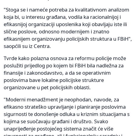
"Stoga se i nameće potreba za kvalitativnom analizom
koja bi, u interesu građana, vodila ka racionalnijoj i
efikasnijoj organizaciji uposlenika koji obavljaju iste ili
slične poslove, odnosno modernijem i znatno
efikasnijem organizovanju policijskih struktura u FBiH",
saopćili su iz Centra.
Tvrde kako polazna osnova za reformu policije može
poslužiti prijedlog po kojem bi FBiH bila nadležna za
finansije i zakonodavstvo, a da se operativnim
poslovima bave lokalne policijske strukture
organizovane u pet policijskih oblasti.
"Moderni menadžment je neophodan, navode, za
efikasno strateško upravljanje i planiranje poslovima
sigurnosti te donošenje odluka u kriznim situacijama s
kojima se suočavaju građani i društvo. Svako
unaprijeđenje postojećeg sistema značit će više
sigurnosti za građane, ali i funkcionalniju saradnju i