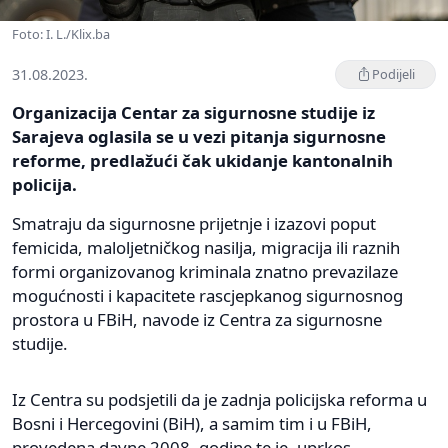
Foto: I. L./Klix.ba
31.08.2023.
Podijeli
Organizacija Centar za sigurnosne studije iz
Sarajeva oglasila se u vezi pitanja sigurnosne
reforme, predlažući čak ukidanje kantonalnih
policija.
Smatraju da sigurnosne prijetnje i izazovi poput
femicida, maloljetničkog nasilja, migracija ili raznih
formi organizovanog kriminala znatno prevazilaze
mogućnosti i kapacitete rascjepkanog sigurnosnog
prostora u FBiH, navode iz Centra za sigurnosne
studije.
Iz Centra su podsjetili da je zadnja policijska reforma u
Bosni i Hercegovini (BiH), a samim tim i u FBiH,
provedena davne 2008. godine te je, uprkos