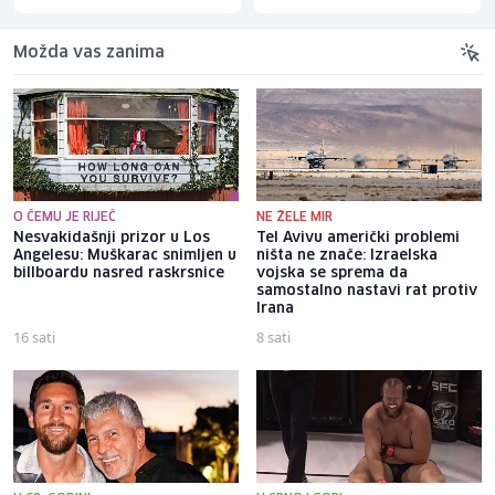
Možda vas zanima
O ČEMU JE RIJEČ
NE ŽELE MIR
Nesvakidašnji prizor u Los
Tel Avivu američki problemi
Angelesu: Muškarac snimljen u
ništa ne znače: Izraelska
billboardu nasred raskrsnice
vojska se sprema da
samostalno nastavi rat protiv
Irana
16 sati
8 sati