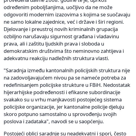
određenim poboljšanjima, uočljivo da ne može
odgovoriti modernim izazovima s kojima se suočavaju
ne samo lokalne zajednice, već i države i širi regioni.
Djelovanje i preustroj novih kriminalnih grupacija
ozbiljno narušavaju sigurnost građana i vladavinu
prava, ali i zaštitu ljudskih prava i sloboda u
demokratskim društvima što neminovno zahtijeva i
adekvatnu reakciju nadležnih struktura vlasti.
"Saradnja između kantonalnih policijskih struktura nije
na zadovoljavajućem nivou pa se nameće potreba za
redefinisanjem policijske strukture u FBiH. Nedostatak
hijerarhijske podređenosti i efikasne subordinacije
svakako su u vrhu manjkavosti postojećeg sistema
policijske organizacije, jer kantonalne policije djeluju
skoro potpuno samostalno u sprovođenju svojih
poslova i zadataka", navodi se u saopćenju.
Postojeći oblici saradnje su neadekvatni i spori, često