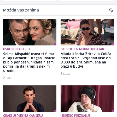
Možda vas zanima
USKORO NA SFF-U
SKUPOCJEN MODNI DODATAK
Selma Alispahić ususret filmu
Mlađa kćerka Zdravka Čolića
o "Ay Carmeli": Dragan Jovičić
nosi torbicu vrijednu više od
bi bio ponosan; nikada nisam
3.000 dolara: Snimljena na
pomislila da igram s nekim
plaži u Budvi
drugim
3 sata
2 sata
GRADI USPJEŠNU KARIJERU
ISKRENO PRIZNANJE