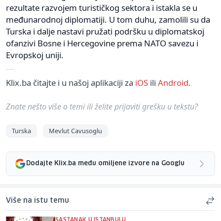
rezultate razvojem turističkog sektora i istakla se u
međunarodnoj diplomatiji. U tom duhu, zamolili su da
Turska i dalje nastavi pružati podršku u diplomatskoj
ofanzivi Bosne i Hercegovine prema NATO savezu i
Evropskoj uniji.
Klix.ba čitajte i u našoj aplikaciji za
iOS
ili
Android
.
Znate nešto više o temi ili želite prijaviti grešku u tekstu?
Turska
Mevlut Cavusoglu
Dodajte Klix.ba među omiljene izvore na Googlu
Više na istu temu
SASTANAK U ISTANBULU