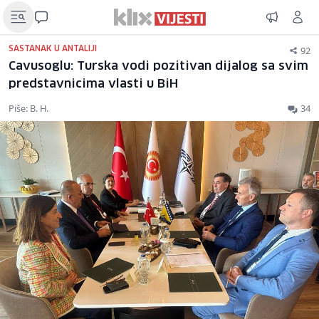
92
SASTANAK U ANTALIJI
Cavusoglu: Turska vodi pozitivan dijalog sa svim
predstavnicima vlasti u BiH
Piše: B. H.
34