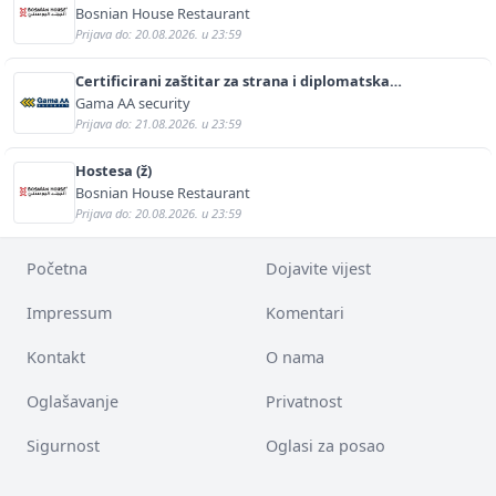
Bosnian House Restaurant
Prijava do: 20.08.2026. u 23:59
Certificirani zaštitar za strana i diplomatska
predstavništva (m/ž)
Gama AA security
Prijava do: 21.08.2026. u 23:59
Hostesa (ž)
Bosnian House Restaurant
Prijava do: 20.08.2026. u 23:59
Početna
Dojavite vijest
Impressum
Komentari
Kontakt
O nama
Oglašavanje
Privatnost
Sigurnost
Oglasi za posao