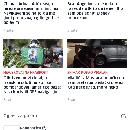
Glumac Adnan Alić osvaja
Brat Angeline Jolie nakon
mreže urnebesnim snimcima:
razvoda otkrio da je gej: Bio
Navikavam se na to da me
sam opsjednut Disney
ljudi prepoznaju gdje god se
princezama
pojavim
4 sata
3 sata
NEVJEROVATNA HRABROST
SNIMAK POSAO VIRALAN
Otkriveni novi detalji o
Mladić iz Mostara odlučio da
iranskim pilotima koji su
sam prefarba pješački prelaz:
bombardovali američke baze:
Kad neće grad, mora neko
Nisu koristili GPS navigaciju
5 sati
6 sati
Oglasi za posao
Konobarica (ž)