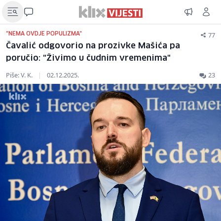
77
"NEMA OVDJE POPULIZMA"
Čavalić odgovorio na prozivke Mašića pa
poručio: "Živimo u čudnim vremenima"
Piše: V. K.
|
02.12.2025.
23