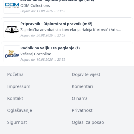
ODM Collections
Prijava do: 13.08.2026. u 23:59
Pripravnik - Diplomirani pravnik (m/ž)
Zajednička advokatska kancelarija Hakija Kurtović i Adis
Kurtović
Prijava do: 30.08.2026. u 23:59
Radnik na valjku za peglanje (ž)
Vešeraj Coccolino
Prijava do: 10.08.2026. u 23:59
Početna
Dojavite vijest
Impressum
Komentari
Kontakt
O nama
Oglašavanje
Privatnost
Sigurnost
Oglasi za posao