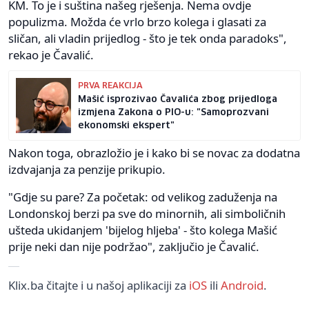
KM. To je i suština našeg rješenja. Nema ovdje
populizma. Možda će vrlo brzo kolega i glasati za
sličan, ali vladin prijedlog - što je tek onda paradoks",
rekao je Čavalić.
PRVA REAKCIJA
Mašić isprozivao Čavalića zbog prijedloga
izmjena Zakona o PIO-u: "Samoprozvani
ekonomski ekspert"
Nakon toga, obrazložio je i kako bi se novac za dodatna
izdvajanja za penzije prikupio.
"Gdje su pare? Za početak: od velikog zaduženja na
Londonskoj berzi pa sve do minornih, ali simboličnih
ušteda ukidanjem 'bijelog hljeba' - što kolega Mašić
prije neki dan nije podržao", zaključio je Čavalić.
Klix.ba čitajte i u našoj aplikaciji za
iOS
ili
Android
.