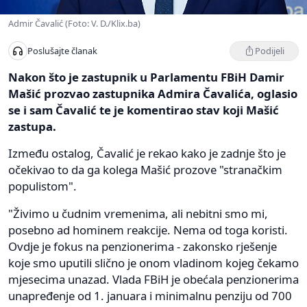
Admir Čavalić (Foto: V. D./Klix.ba)
Podijeli
Poslušajte članak
Nakon što je zastupnik u Parlamentu FBiH Damir
Mašić prozvao zastupnika Admira Čavalića, oglasio
se i sam Čavalić te je komentirao stav koji Mašić
zastupa.
Između ostalog, Čavalić je rekao kako je zadnje što je
očekivao to da ga kolega Mašić prozove "stranačkim
populistom".
"Živimo u čudnim vremenima, ali nebitni smo mi,
posebno ad hominem reakcije. Nema od toga koristi.
Ovdje je fokus na penzionerima - zakonsko rješenje
koje smo uputili slično je onom vladinom kojeg čekamo
mjesecima unazad. Vlada FBiH je obećala penzionerima
unapređenje od 1. januara i minimalnu penziju od 700