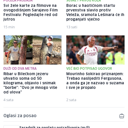
POČELA PRODAJA
SUSRET PRVOG KOLA
Svi žele karte za filmove na
Borac u haotičnom startu
ovogodišnjem Sarajevo Film
prvenstva slavio protiv
Festivalu: Pogledajte red od
Veleža, sramota Lešinara će ih
jutros
proganjati vječno
15 min
13 sati
DUŽI OD DVA METRA
VEĆ BIO POTPISAO UGOVOR
Ribar u Bilećkom jezeru
Mourinho šokirao priznanjem:
uhvatio soma od 50
Trebao naslijediti Fergusona,
kilograma, objavio i snimak
a onda ga je nazvao u suzama
"borbe": "Ovo je mnogo više
i sve je propalo
od ulova"
4 sata
2 sata
Oglasi za posao
Saradnik za naplatu potraživanja (m/ž)