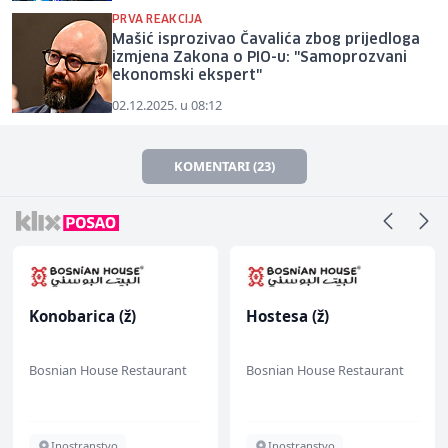
PRVA REAKCIJA
Mašić isprozivao Čavalića zbog prijedloga
izmjena Zakona o PIO-u: "Samoprozvani
ekonomski ekspert"
02.12.2025. u 08:12
KOMENTARI (23)
Konobarica (ž)
Hostesa (ž)
Bosnian House Restaurant
Bosnian House Restaurant
Inostranstvo
Inostranstvo