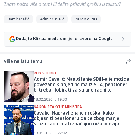
Znate nešto više o temi ili želite prijaviti grešku u tekstu?
Damir Mašić
Admir Čavalić
Zakon o PIO
Dodajte Klix.ba među omiljene izvore na Googlu
Više na istu temu
KLIX STUDIO
Admir Čavalić: Napuštanje SBiH-a je možda
povezano s pojedincima iz SDA; penzioneri
bi trebali lobirati za strane radnike
18.02.2026. u 19:30
NAKON REAKCIJE MINISTRA
Čavalić: Napravljena je greška, kako
objasniti penzioneru da će zbog manje
staža sada imati značajno nižu penziju
13.01.2026. u 22:02