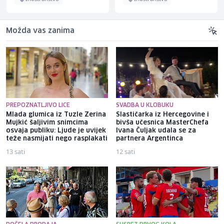
Možda vas zanima
PREPOZNATLJIVO LICE
SVADBA U KLOBUKU
Mlada glumica iz Tuzle Zerina
Slastičarka iz Hercegovine i
Mujkić šaljivim snimcima
bivša učesnica MasterChefa
osvaja publiku: Ljude je uvijek
Ivana Čuljak udala se za
teže nasmijati nego rasplakati
partnera Argentinca
13 sati
12 sati