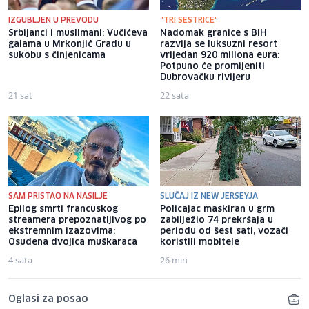
IZGUBLJEN U PREVODU
"TRI SESTRICE"
Srbijanci i muslimani: Vučićeva
Nadomak granice s BiH
galama u Mrkonjić Gradu u
razvija se luksuzni resort
sukobu s činjenicama
vrijedan 920 miliona eura:
Potpuno će promijeniti
Dubrovačku rivijeru
21 sat
22 sata
SAM PRISTAO NA NASILJE
SLUČAJ IZ NEW JERSEYJA
Epilog smrti francuskog
Policajac maskiran u grm
streamera prepoznatljivog po
zabilježio 74 prekršaja u
ekstremnim izazovima:
periodu od šest sati, vozači
Osuđena dvojica muškaraca
koristili mobitele
4 sata
26 min
Oglasi za posao