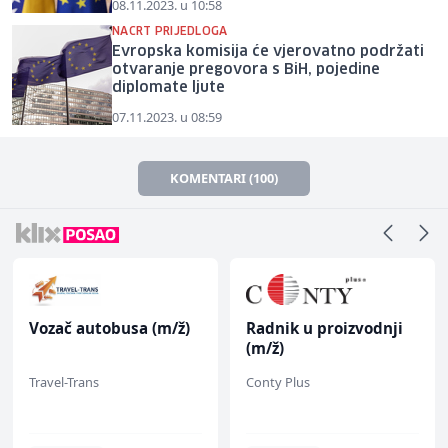
08.11.2023. u 10:58
NACRT PRIJEDLOGA
Evropska komisija će vjerovatno podržati
otvaranje pregovora s BiH, pojedine
diplomate ljute
07.11.2023. u 08:59
KOMENTARI (100)
Vozač autobusa (m/ž)
Radnik u proizvodnji
(m/ž)
Travel-Trans
Conty Plus