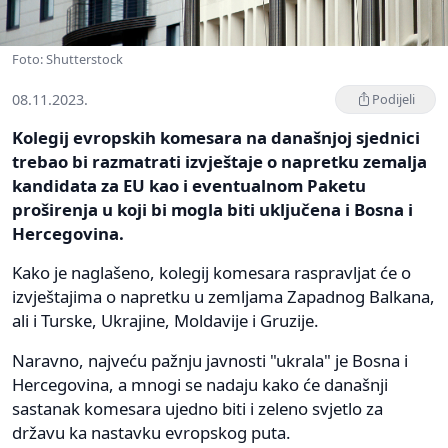
Foto: Shutterstock
08.11.2023.
Podijeli
Kolegij evropskih komesara na današnjoj sjednici
trebao bi razmatrati izvještaje o napretku zemalja
kandidata za EU kao i eventualnom Paketu
proširenja u koji bi mogla biti uključena i Bosna i
Hercegovina.
Kako je naglašeno, kolegij komesara raspravljat će o
izvještajima o napretku u zemljama Zapadnog Balkana,
ali i Turske, Ukrajine, Moldavije i Gruzije.
Naravno, najveću pažnju javnosti "ukrala" je Bosna i
Hercegovina, a mnogi se nadaju kako će današnji
sastanak komesara ujedno biti i zeleno svjetlo za
državu ka nastavku evropskog puta.