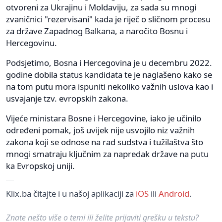
otvoreni za Ukrajinu i Moldaviju, za sada su mnogi
zvaničnici "rezervisani" kada je riječ o sličnom procesu
za države Zapadnog Balkana, a naročito Bosnu i
Hercegovinu.
Podsjetimo, Bosna i Hercegovina je u decembru 2022.
godine dobila status kandidata te je naglašeno kako se
na tom putu mora ispuniti nekoliko važnih uslova kao i
usvajanje tzv. evropskih zakona.
Vijeće ministara Bosne i Hercegovine, iako je učinilo
određeni pomak, još uvijek nije usvojilo niz važnih
zakona koji se odnose na rad sudstva i tužilaštva što
mnogi smatraju ključnim za napredak države na putu
ka Evropskoj uniji.
Klix.ba čitajte i u našoj aplikaciji za
iOS
ili
Android
.
Znate nešto više o temi ili želite prijaviti grešku u tekstu?