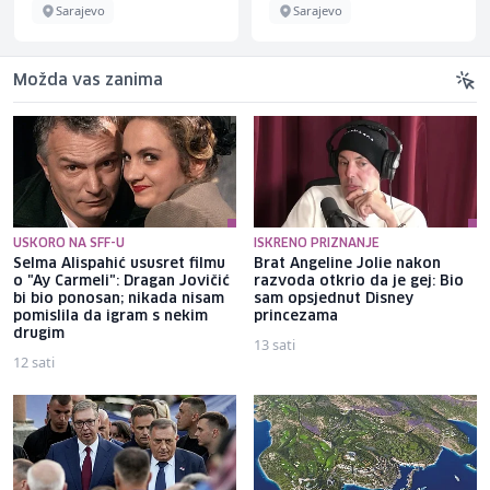
Sarajevo
Sarajevo
Možda vas zanima
USKORO NA SFF-U
ISKRENO PRIZNANJE
Selma Alispahić ususret filmu
Brat Angeline Jolie nakon
o "Ay Carmeli": Dragan Jovičić
razvoda otkrio da je gej: Bio
bi bio ponosan; nikada nisam
sam opsjednut Disney
pomislila da igram s nekim
princezama
drugim
13 sati
12 sati