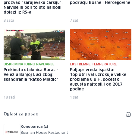
prozvao "sarajevsku čaršiju":
području Bosne i Hercegovine
Najviše ih boli to što najbolji
dolazi iz RS-a
3 sata
7 sati
DISKRIMINATORNO NAVIJANJE
EKSTREMNE TEMPERATURE
Prekinuta utakmica Borac -
Poljoprivreda ispašta:
Velež u Banjoj Luci zbog
Toplotni val uzrokuje velike
skandiranja "Ratko Mladić"
probleme u BiH, početak
augusta najtopliji od 2017.
godine
18 sati
1 sat
Oglasi za posao
Konobarica (ž)
Bosnian House Restaurant