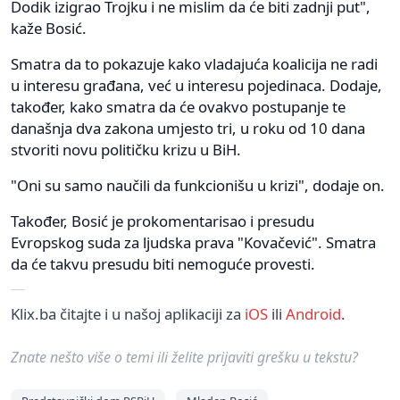
Dodik izigrao Trojku i ne mislim da će biti zadnji put",
kaže Bosić.
Smatra da to pokazuje kako vladajuća koalicija ne radi
u interesu građana, već u interesu pojedinaca. Dodaje,
također, kako smatra da će ovakvo postupanje te
današnja dva zakona umjesto tri, u roku od 10 dana
stvoriti novu političku krizu u BiH.
"Oni su samo naučili da funkcionišu u krizi", dodaje on.
Također, Bosić je prokomentarisao i presudu
Evropskog suda za ljudska prava "Kovačević". Smatra
da će takvu presudu biti nemoguće provesti.
Klix.ba čitajte i u našoj aplikaciji za
iOS
ili
Android
.
Znate nešto više o temi ili želite prijaviti grešku u tekstu?