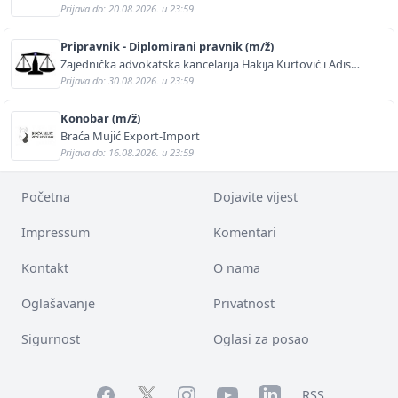
Prijava do: 20.08.2026. u 23:59
Pripravnik - Diplomirani pravnik (m/ž)
Zajednička advokatska kancelarija Hakija Kurtović i Adis
Kurtović
Prijava do: 30.08.2026. u 23:59
Konobar (m/ž)
Braća Mujić Export-Import
Prijava do: 16.08.2026. u 23:59
Početna
Dojavite vijest
Impressum
Komentari
Kontakt
O nama
Oglašavanje
Privatnost
Sigurnost
Oglasi za posao
Facebook
YouTube
LinkedIn
Twitter
Instagram
RSS