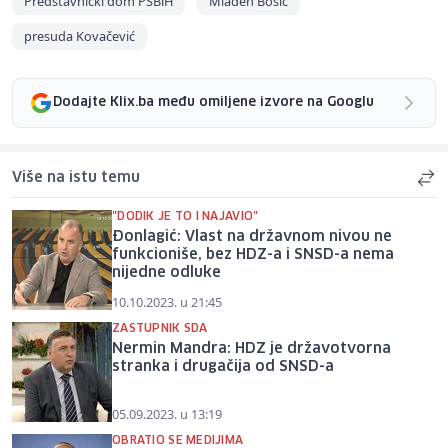
Predstavnički dom PSBiH
Mladen Bosić
presuda Kovačević
Dodajte Klix.ba među omiljene izvore na Googlu
Više na istu temu
"DODIK JE TO I NAJAVIO"
Đonlagić: Vlast na državnom nivou ne
funkcioniše, bez HDZ-a i SNSD-a nema
nijedne odluke
10.10.2023. u 21:45
ZASTUPNIK SDA
Nermin Mandra: HDZ je državotvorna
stranka i drugačija od SNSD-a
05.09.2023. u 13:19
OBRATIO SE MEDIJIMA