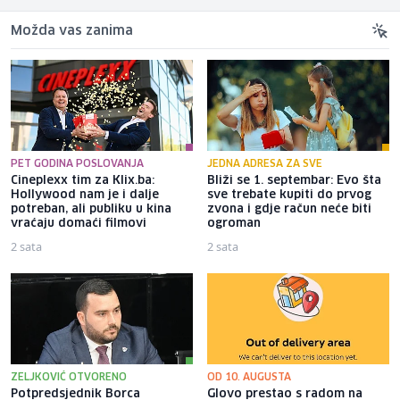
Možda vas zanima
PET GODINA POSLOVANJA
JEDNA ADRESA ZA SVE
Cineplexx tim za Klix.ba:
Bliži se 1. septembar: Evo šta
Hollywood nam je i dalje
sve trebate kupiti do prvog
potreban, ali publiku u kina
zvona i gdje račun neće biti
vraćaju domaći filmovi
ogroman
2 sata
2 sata
ZELJKOVIĆ OTVORENO
OD 10. AUGUSTA
Potpredsjednik Borca
Glovo prestao s radom na