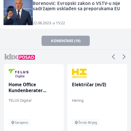
Borenović: Evropski zakon o VSTV-u nije
sadržajem usklađen sa preporukama EU
22.08.2023. u 15:22
KOMENTARI (19)
Home Office
Električar (m/ž)
Kundenberater
(m/w/d) für ein
TELUS Digital
Hering
renommiertes
Schuhunternehmen
Sarajevo
Široki Brijeg