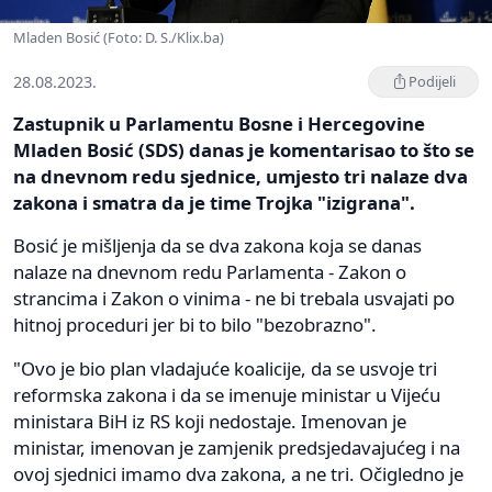
Mladen Bosić (Foto: D. S./Klix.ba)
28.08.2023.
Podijeli
Zastupnik u Parlamentu Bosne i Hercegovine
Mladen Bosić (SDS) danas je komentarisao to što se
na dnevnom redu sjednice, umjesto tri nalaze dva
zakona i smatra da je time Trojka "izigrana".
Bosić je mišljenja da se dva zakona koja se danas
nalaze na dnevnom redu Parlamenta - Zakon o
strancima i Zakon o vinima - ne bi trebala usvajati po
hitnoj proceduri jer bi to bilo "bezobrazno".
"Ovo je bio plan vladajuće koalicije, da se usvoje tri
reformska zakona i da se imenuje ministar u Vijeću
ministara BiH iz RS koji nedostaje. Imenovan je
ministar, imenovan je zamjenik predsjedavajućeg i na
ovoj sjednici imamo dva zakona, a ne tri. Očigledno je