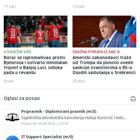
11 sati
13 sati
S IGRAČEM VIŠE
SNAŽNA PORUKA IZ SAD-A
Borac se ispromašivao protiv
Američki zakonodavci traže
Bjelorusa i ostvario minimalan
od Trumpa da ponovo uvede
trijumf u Banjoj Luci, odluka
sankcije zvaničnicima u RS-u:
pada u revanšu
Osudili saslušanja u Srebrenici
8 sati
25 min
Oglasi za posao
Pripravnik - Diplomirani pravnik (m/ž)
Zajednička advokatska kancelarija Hakija Kurtović i Adis
Kurtović
Prijava do: 30.08.2026. u 23:59
IT Support Specialist (m/ž)