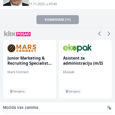
11.11.2025. u 07:45
KOMENTARI (11)
r Marketing &
Asistent za
Multime
ting Specialist
administraciju (m/ž)
marketi
ž)
onnect
Ekopak
Kalea
jevo
Sarajevo
Ilijaš
Možda vas zanima