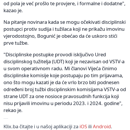
od pola je već prošlo te provjere, i formalne i dodatne",
kazao je.
Na pitanje novinara kada se mogu očekivati disciplinski
postupci protiv sudija i tužilaca koji ne prikažu imovinu
vjerodostojno, Bogunić je obećao da će uskoro stići
prve tužbe.
"Disciplinske postupke provodi isključivo Ured
disciplinskog tužitelja (UDT) koji je nezavisan od VSTV-a
u svom operativnom radu. Mi članovi Vijeća činimo
disciplinske komisije koje postupaju po tim prijavama,
ono što mogu kazati je da će vrlo brzo biti podnesen
određeni broj tužbi disciplinskim komisijama VSTV-a od
strane UDT za one nosioce pravosudnih funkcija koji
nisu prijavili imovinu u periodu 2023. i 2024. godine",
rekao je.
Klix.ba čitajte i u našoj aplikaciji za
iOS
ili
Android
.