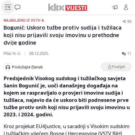
95
NAJAVLJENO IZ VSTV-A
Bogunić: Uskoro tužbe protiv sudija i tužilaca
koji nisu prijavili svoju imovinu u prethodne
dvije godine
Piše: N. V.
|
08.12.2025.
11
Podijeli
Poslušajte članak
Predsjednik Visokog sudskog i tužilačkog savjeta
Sanin Bogunić je, uoči današnjeg događaja na
kojem se raspravljalo o provjeri imovine sudija i
tužilaca, najavio da će uskoro biti podnesene prve
tužbe protiv onih koji nisu prijavili svoju imovinu u
2023. i 2024. godini.
Kroz projekat EU4Justice, u saradnji s Visokim sudskim
i tužilačkim vijećem Bosne i Hercegovine (VSTV BiH)