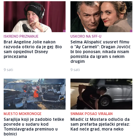
ISKRENO PRIZNANJE
USKORO NA SFF-U
Brat Angeline Jolie nakon
Selma Alispahić ususret filmu
razvoda otkrio da je gej: Bio
o "Ay Carmeli": Dragan Jovičić
sam opsjednut Disney
bi bio ponosan; nikada nisam
princezama
pomislila da igram s nekim
drugim
9 sati
9 sati
MJESTO MOKRONOGE
SNIMAK POSAO VIRALAN
Sarajlija koji je zadobio teške
Mladić iz Mostara odlučio da
povrede u sudaru kod
sam prefarba pješački prelaz:
Tomislavgrada preminuo u
Kad neće grad, mora neko
bolnici