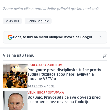
Znate nešto više o temi ili želite prijaviti grešku u tekstu?
VSTV BiH
Sanin Bogunić
Dodajte Klix.ba među omiljene izvore na Googlu
Više na istu temu
U SKLADU SA ZAKONOM
Podignute prve disciplinske tužbe protiv
sudija i tužilaca zbog neprijavljivanja
imovine VSTV-u
14.12.2025. u 10:32
VELIKI BROJ POSTUPAKA
Bogunić: Pravosuđe će sve dovesti pred
lice pravde, bez obzira na funkciju