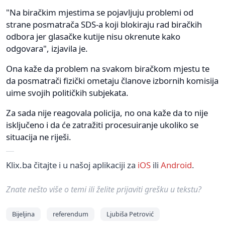
"Na biračkim mjestima se pojavljuju problemi od
strane posmatrača SDS-a koji blokiraju rad biračkih
odbora jer glasačke kutije nisu okrenute kako
odgovara", izjavila je.
Ona kaže da problem na svakom biračkom mjestu te
da posmatrači fizički ometaju članove izbornih komisija
uime svojih političkih subjekata.
Za sada nije reagovala policija, no ona kaže da to nije
isključeno i da će zatražiti procesuiranje ukoliko se
situacija ne riješi.
Klix.ba čitajte i u našoj aplikaciji za
iOS
ili
Android
.
Znate nešto više o temi ili želite prijaviti grešku u tekstu?
Bijeljina
referendum
Ljubiša Petrović