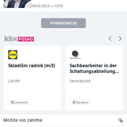
08.02.2023. u 12:06
KOMENTARI (8)
Skladišni radnik (m/ž)
Sachbearbeiter in der
Schaltungsabteilung
(m/w)
Lidl BH
Servicepoint
Lepenica
Sarajevo
Možda vas zanima