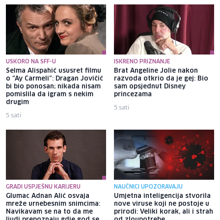
USKORO NA SFF-U
ISKRENO PRIZNANJE
Selma Alispahić ususret filmu
Brat Angeline Jolie nakon
o "Ay Carmeli": Dragan Jovičić
razvoda otkrio da je gej: Bio
bi bio ponosan; nikada nisam
sam opsjednut Disney
pomislila da igram s nekim
princezama
drugim
5 sati
5 sati
GRADI USPJEŠNU KARIJERU
NAUČNICI UPOZORAVAJU
Glumac Adnan Alić osvaja
Umjetna inteligencija stvorila
mreže urnebesnim snimcima:
nove viruse koji ne postoje u
Navikavam se na to da me
prirodi: Veliki korak, ali i strah
ljudi prepoznaju gdje god se
od zloupotrebe