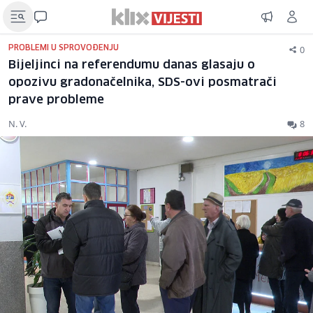
0
PROBLEMI U SPROVOĐENJU
Bijeljinci na referendumu danas glasaju o
opozivu gradonačelnika, SDS-ovi posmatrači
prave probleme
N. V.
8