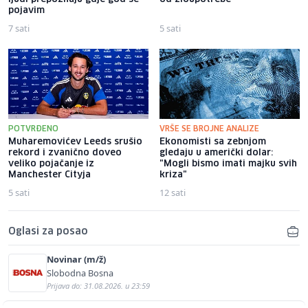
pojavim
7 sati
5 sati
POTVRĐENO
VRŠE SE BROJNE ANALIZE
Muharemovićev Leeds srušio
Ekonomisti sa zebnjom
rekord i zvanično doveo
gledaju u američki dolar:
veliko pojačanje iz
"Mogli bismo imati majku svih
Manchester Cityja
kriza"
5 sati
12 sati
Oglasi za posao
Novinar (m/ž)
Slobodna Bosna
Prijava do: 31.08.2026. u 23:59