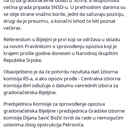
na to da gradonačelnik dolazi iz SDS-a, a skupštinska
većina grada pripada SNSD-u. U prethodnim danima su
se obje strane snažno borile, jedni da sačuvaju poziciju,
drugi da je preuzmu, a konačni ishod će biti poznat
večeras.
Referendum u Bijeljini je prvi koji se održava u skladu
sa novim Pravilnikom o sprovođenju opoziva koji je
krajem prošle godine donesen u Narodnoj skupštini
Republike Srpske.
Obaviješteno je da će potvrdu rezultata dati Izborna
komisija RS-a, a ako opoziv prođe - Centralna izborna
komisija BiH odlučuje o datumu vanrednih izbora za
gradonačelnika Bijeljine.
Predsjednica Komisije za sprovođenje opoziva
gradonačelnika Bijeljine i predsjednica Gradske izborne
komisije Dijana Savić Božić tvrdi da rade u nemogućim
uslovima zbog opstrukcija Petrovića.