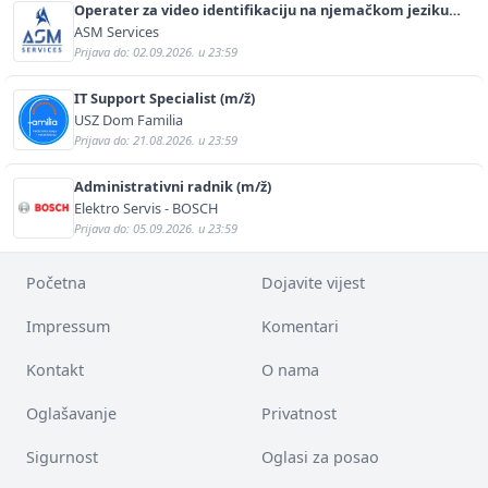
Operater za video identifikaciju na njemačkom jeziku
(m/ž)
ASM Services
Prijava do: 02.09.2026. u 23:59
IT Support Specialist (m/ž)
USZ Dom Familia
Prijava do: 21.08.2026. u 23:59
Administrativni radnik (m/ž)
Elektro Servis - BOSCH
Prijava do: 05.09.2026. u 23:59
Početna
Dojavite vijest
Impressum
Komentari
Kontakt
O nama
Oglašavanje
Privatnost
Sigurnost
Oglasi za posao