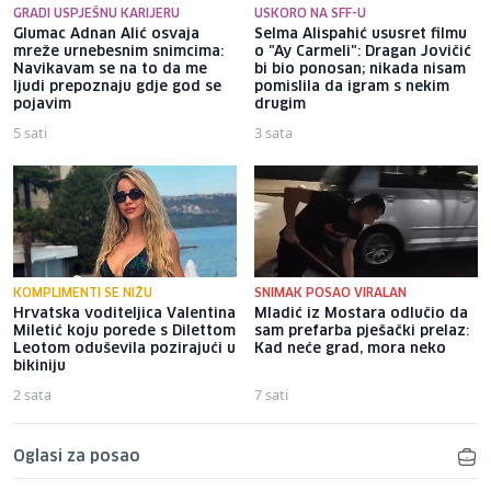
GRADI USPJEŠNU KARIJERU
USKORO NA SFF-U
Glumac Adnan Alić osvaja
Selma Alispahić ususret filmu
mreže urnebesnim snimcima:
o "Ay Carmeli": Dragan Jovičić
Navikavam se na to da me
bi bio ponosan; nikada nisam
ljudi prepoznaju gdje god se
pomislila da igram s nekim
pojavim
drugim
5 sati
3 sata
KOMPLIMENTI SE NIŽU
SNIMAK POSAO VIRALAN
Hrvatska voditeljica Valentina
Mladić iz Mostara odlučio da
Miletić koju porede s Dilettom
sam prefarba pješački prelaz:
Leotom oduševila pozirajući u
Kad neće grad, mora neko
bikiniju
2 sata
7 sati
Oglasi za posao