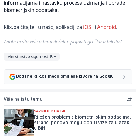
informacijama i nastavku procesa uzimanja i obrade
biometrijskih podataka.
Klix.ba čitajte i u našoj aplikaciji za
iOS
ili
Android
.
Znate nešto više o temi ili želite prijaviti grešku u tekstu?
Ministarstvo sigurnosti BiH
Dodajte Klix.ba među omiljene izvore na Googlu
Više na istu temu
SAZNAJE KLIX.BA
Riješen problem s biometrijskim podacima,
stranci ponovo mogu dobiti vize za ulazak
u BiH