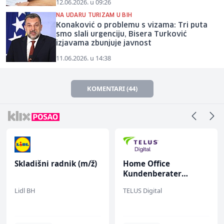
12.06.2026. u 09:26
NA UDARU TURIZAM U BIH
Konaković o problemu s vizama: Tri puta
smo slali urgenciju, Bisera Turković
izjavama zbunjuje javnost
11.06.2026. u 14:38
KOMENTARI (44)
Skladišni radnik (m/ž)
Home Office
Kundenberater
(m/w/d) für Vattenfall
Lidl BH
TELUS Digital