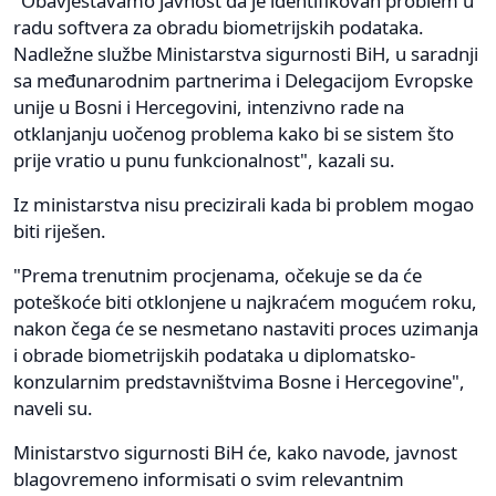
"Obavještavamo javnost da je identifikovan problem u
radu softvera za obradu biometrijskih podataka.
Nadležne službe Ministarstva sigurnosti BiH, u saradnji
sa međunarodnim partnerima i Delegacijom Evropske
unije u Bosni i Hercegovini, intenzivno rade na
otklanjanju uočenog problema kako bi se sistem što
prije vratio u punu funkcionalnost", kazali su.
Iz ministarstva nisu precizirali kada bi problem mogao
biti riješen.
"Prema trenutnim procjenama, očekuje se da će
poteškoće biti otklonjene u najkraćem mogućem roku,
nakon čega će se nesmetano nastaviti proces uzimanja
i obrade biometrijskih podataka u diplomatsko-
konzularnim predstavništvima Bosne i Hercegovine",
naveli su.
Ministarstvo sigurnosti BiH će, kako navode, javnost
blagovremeno informisati o svim relevantnim