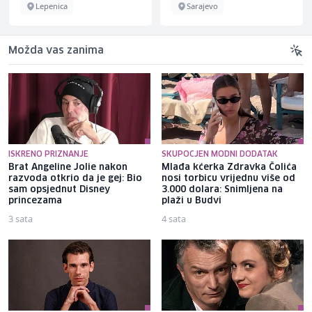
Lepenica
Sarajevo
Možda vas zanima
ISKRENO PRIZNANJE
SKUPOCJEN MODNI DODATAK
Brat Angeline Jolie nakon
Mlađa kćerka Zdravka Čolića
razvoda otkrio da je gej: Bio
nosi torbicu vrijednu više od
sam opsjednut Disney
3.000 dolara: Snimljena na
princezama
plaži u Budvi
3 sata
4 sata