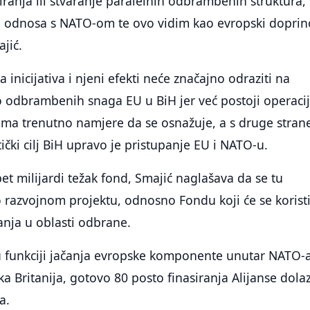
iranja ili stvaranje paralelnih odbrambenih struktura,
g odnosa s NATO-om te ovo vidim kao evropski doprin
jić.
ta inicijativa i njeni efekti neće značajno odraziti na
o odbrambenih snaga EU u BiH jer već postoji operaci
ema trenutno namjere da se osnažuje, a s druge stran
ički cilj BiH upravo je pristupanje EU i NATO-u.
pet milijardi težak fond, Smajić naglašava da se tu
 razvojnom projektu, odnosno Fondu koji će se koristi
vanja u oblasti odbrane.
u funkciji jačanja evropske komponente unutar NATO-a
ka Britanija, gotovo 80 posto finasiranja Alijanse dola
a.