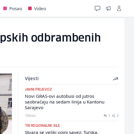
Posao
Video
ropskih odbrambenih
Vijesti
JAVNI PRIJEVOZ
Novi GRAS-ovi autobusi od jutros
saobraćaju na sedam linija u Kantonu
Sarajevo
10min
1
3
TRI REGIONALNE SILE
Stvara se veliki vojni savez: Turska,