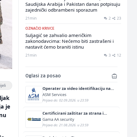
Saudijska Arabija i Pakistan danas potpisuju
zajednički odbrambeni sporazum
21min
2
23
OZNAČIO KRIVCE
Suljagić se zahvalio američkim
zakonodavcima: Nećemo biti zastrašeni i
nastavit ćemo braniti istinu
21min
3
12
Oglasi za posao
jeli
Operater za video identifikaciju na
njemačkom jeziku (m/ž)
ASM Services
ljak
Prijava do: 02.09.2026. u 23:59
a je
Certificirani zaštitar za strana i
enu
diplomatska predstavništva (m/ž)
Gama AA security
Prijava do: 21.08.2026. u 23:59