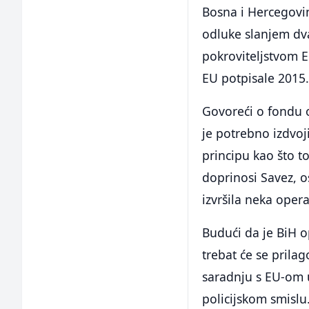
Bosna i Hercegovin
odluke slanjem dva
pokroviteljstvom 
EU potpisale 2015.
Govoreći o fondu o
je potrebno izdvoj
principu kao što t
doprinosi Savez, o
izvršila neka opera
Budući da je BiH o
trebat će se prilag
saradnju s EU-om
policijskom smislu