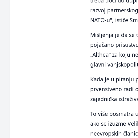
treba doći do dupl
razvoj partnersko
NATO-u", ističe Sma
Mišljenja je da se 
pojačano prisustv
„Althea“ za koju n
glavni vanjskopolit
Kada je u pitanju 
prvenstveno radi o
zajednička istraži
To više posmatra 
ako se izuzme Veli
neevropskih članic