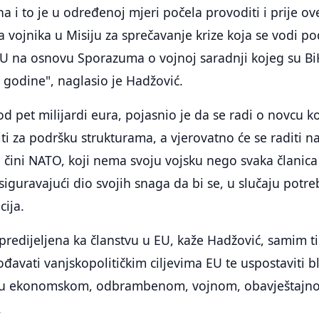
a i to je u određenoj mjeri počela provoditi i prije ov
 vojnika u Misiju za sprečavanje krize koja se vodi po
EU na osnovu Sporazuma o vojnoj saradnji kojeg su Bi
 godine", naglasio je Hadžović.
d pet milijardi eura, pojasnio je da se radi o novcu k
iti za podršku strukturama, a vjerovatno će se raditi n
o čini NATO, koji nema svoju vojsku nego svaka članica
siguravajući dio svojih snaga da bi se, u slučaju potre
cija.
predijeljena ka članstvu u EU, kaže Hadžović, samim t
ođavati vanjskopolitičkim ciljevima EU te uspostaviti b
 u ekonomskom, odbrambenom, vojnom, obavještajno
.