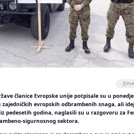
Podi
ržave članice Evropske unije potpisale su u ponedje
 zajedničkih evropskih odbrambenih snaga, ali idej
š iz pedesetih godina, naglasili su u razgovoru za F
brambeno-sigurnosnog sektora.