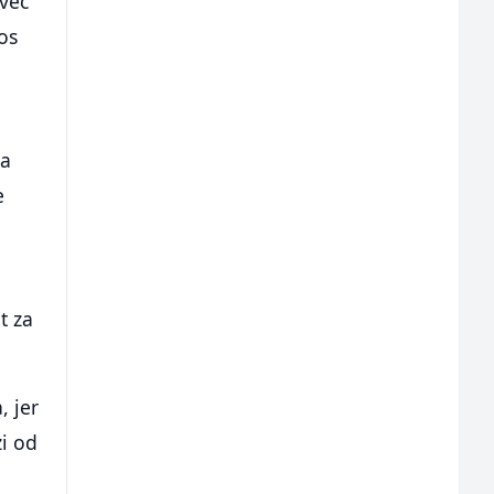
 već
os
ja
e
t za
, jer
zi od