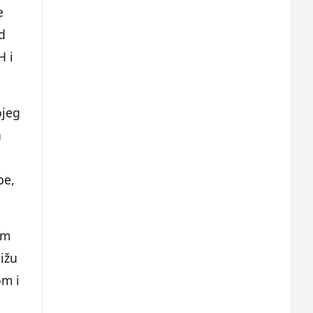
e
d
H i
ojeg
a
be,
im
ližu
m i