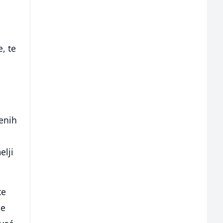
, te
enih
e
elji
te
ne