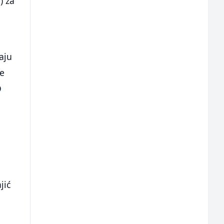
) za
e
aju
ce
O
jić