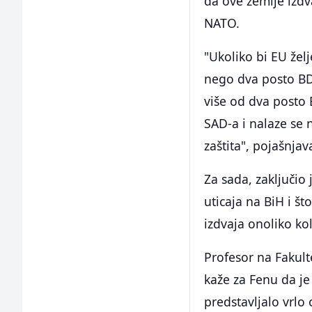
da ove zemlje izd
NATO.
"Ukoliko bi EU že
nego dva posto BDP
više od dva posto 
SAD-a i nalaze se
zaštita", pojašnjav
Za sada, zaključio
uticaja na BiH i š
izdvaja onoliko ko
Profesor na Fakult
kaže za Fenu da je
predstavljalo vrlo 