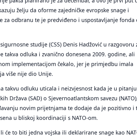
je pakta planirano je za decembar, a ovo je prvi put 
kazuju želju da oforme zajedničke evropske snage i
e za odbranu te je predviđeno i uspostavljanje fonda
 sigurnosne studije (CSS) Denis Hadžović u razgovoru 
e takva odluka i zvanično donesena 2009. godine, ali
enom implementacijom čekalo, jer je primjedbu imala
ja više nije dio Unije.
na takvu odluku uticala i neizvjesnost kada je u pitanju
čkih Država (SAD) o Sjevernoatlantskom savezu (NATO)
ođavanju novim prijetnjama te dodaje da je pozitivno i 
sena u bliskoj koordinaciji s NATO-om.
li će to biti jedna vojska ili deklarirane snage kao NA