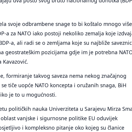
vajaju dva posto svog bruto nacionalnog dohotka (BDP
ljela svoje odbrambene snage to bi koštalo mnogo viš
-a za NATO iako postoji nekoliko zemalja koje izdvaj
BDP-a, ali radi se o zemljama koje su najbliže savezni
 na geostrateškim pozicijama gdje im je potrebna NAT
a Kavazović.
 je, formiranje takvog saveza nema nekog značajnog
to se tiče uopće NATO koncepta i oružanih snaga, BiH
liko je to u mogućnosti.
etu političkih nauka Univerziteta u Sarajevu Mirza Sma
 oblast vanjske i sigurnosne politike EU oduvijek
osjetljivo i kompleksno pitanje oko kojeg su članice