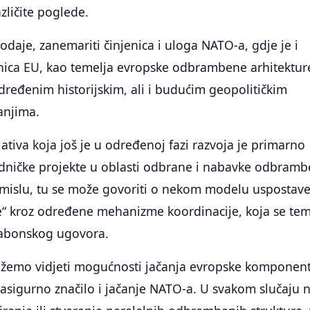
azličite poglede.
odaje, zanemariti činjenica i uloga NATO-a, gdje je i
nica EU, kao temelja evropske odbrambene arhitekture
ređenim historijskim, ali i budućim geopolitičkim
anjima.
jativa koja još je u određenoj fazi razvoja je primarno
edničke projekte u oblasti odbrane i nabavke odbramb
smislu, tu se može govoriti o nekom modelu uspostav
“ kroz određene mehanizme koordinacije, koja se tem
abonskog ugovora.
 možemo vidjeti mogućnosti jačanja evropske komponen
zasigurno značilo i jačanje NATO-a. U svakom slučaju 