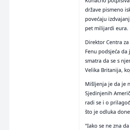
Konačno potpisivan
države pismeno is
povećaju izdvajanj
pet milijardi eura.
Direktor Centra za
Fenu podsjeća da j
smatra da se s nj
Velika Britanija, ko
Mišljenja je da je 
Sjedinjenih Ameri
radi se i o prilag
što je odluka done
"Iako se ne zna da 