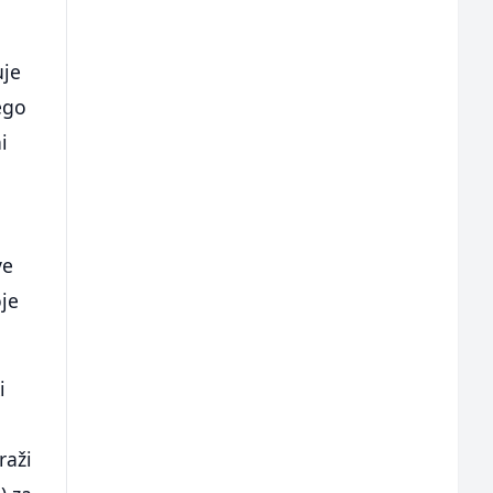
uje
ego
i
ve
je
i
e
raži