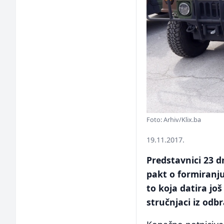
Foto: Arhiv/Klix.ba
19.11.2017.
Predstavnici 23 d
pakt o formiranju
to koja datira jo
stručnjaci iz od