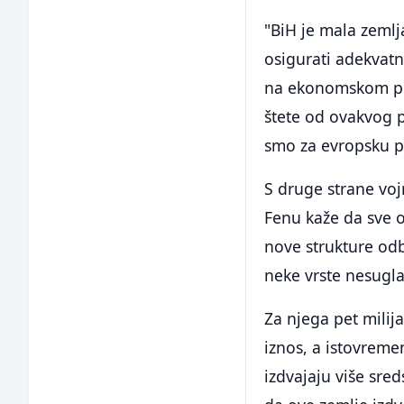
"BiH je mala zemlja
osigurati adekvat
na ekonomskom pla
štete od ovakvog p
smo za evropsku pr
S druge strane voj
Fenu kaže da sve 
nove strukture od
neke vrste nesugla
Za njega pet milija
iznos, a istovremen
izdvajaju više sred