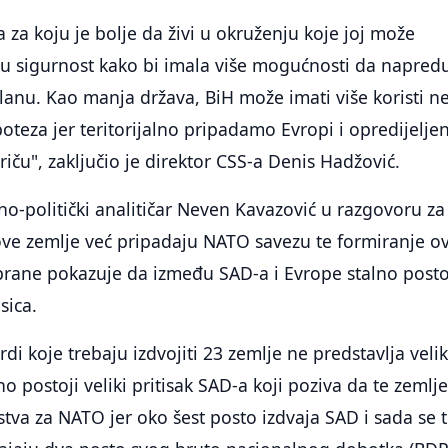
 za koju je bolje da živi u okruženju koje joj može
nu sigurnost kako bi imala više mogućnosti da napred
nu. Kao manja država, BiH može imati više koristi n
oteza jer teritorijalno pripadamo Evropi i opredijeljen
iču", zaključio je direktor CSS-a Denis Hadžović.
no-politički analitičar Neven Kavazović u razgovoru za
ove zemlje već pripadaju NATO savezu te formiranje o
brane pokazuje da između SAD-a i Evrope stalno posto
sica.
rdi koje trebaju izdvojiti 23 zemlje ne predstavlja velik
o postoji veliki pritisak SAD-a koji poziva da te zemlj
stva za NATO jer oko šest posto izdvaja SAD i sada se t