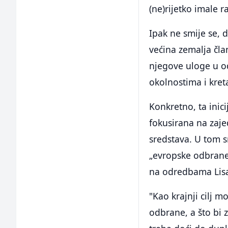
(ne)rijetko imale r
Ipak ne smije se, d
većina zemalja čla
njegove uloge u od
okolnostima i kret
Konkretno, ta inici
fokusirana na zaj
sredstava. U tom 
„evropske odbrane
na odredbama Lis
"Kao krajnji cilj
odbrane, a što bi 