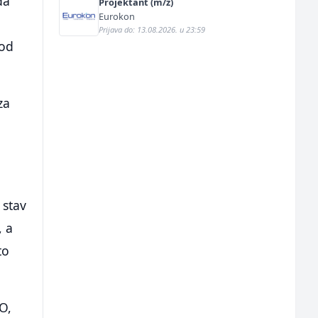
da
Projektant (m/ž)
Eurokon
Prijava do: 13.08.2026. u 23:59
 od
za
 stav
, a
to
TO,