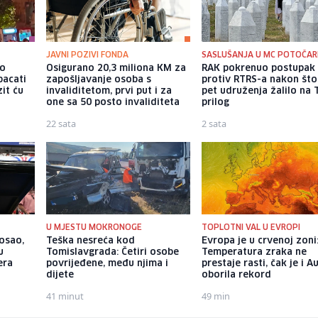
JAVNI POZIVI FONDA
SASLUŠANJA U MC POTOČAR
io
Osigurano 20,3 miliona KM za
RAK pokrenuo postupak
bacati
zapošljavanje osoba s
protiv RTRS-a nakon što
it ću
invaliditetom, prvi put i za
pet udruženja žalilo na 
one sa 50 posto invaliditeta
prilog
22 sata
2 sata
U MJESTU MOKRONOGE
TOPLOTNI VAL U EVROPI
posao,
Teška nesreća kod
Evropa je u crvenoj zoni
u
Tomislavgrada: Četiri osobe
Temperatura zraka ne
era
povrijeđene, među njima i
prestaje rasti, čak je i Au
dijete
oborila rekord
41 minut
49 min