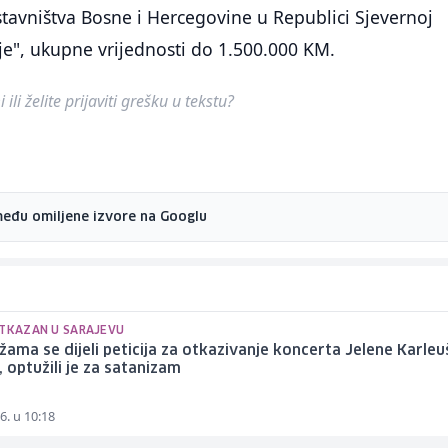
tavništva Bosne i Hercegovine u Republici Sjevernoj
e", ukupne vrijednosti do 1.500.000 KM.
ili želite prijaviti grešku u tekstu?
među omiljene izvore na Googlu
OTKAZAN U SARAJEVU
ama se dijeli peticija za otkazivanje koncerta Jelene Karleu
, optužili je za satanizam
6. u 10:18