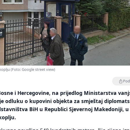
plju (Foto: Google street view)
Podi
Bosne i Hercegovine, na prijedlog Ministarstva vanj
 je odluku o kupovini objekta za smještaj diplomat
tavništva BiH u Republici Sjevernoj Makedoniji, u
oplju.