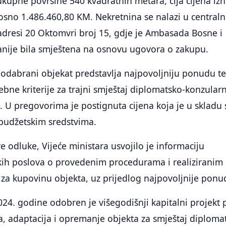
 ukupne površine 540 kvadratnih metara, čija cijena izn
osno 1.486.460,80 KM. Nekretnina se nalazi u centra
 adresi 20 Oktomvri broj 15, gdje je Ambasada Bosne i
anije bila smještena na osnovu ugovora o zakupu.
 odabrani objekat predstavlja najpovoljniju ponudu t
ebne kriterije za trajni smještaj diplomatsko-konzular
. U pregovorima je postignuta cijena koja je u skladu 
budžetskim sredstvima.
e odluke, Vijeće ministara usvojilo je informaciju
skih poslova o provedenim procedurama i realiziranim
za kupovinu objekta, uz prijedlog najpovoljnije ponu
24. godine odobren je višegodišnji kapitalni projekt
, adaptacija i opremanje objekta za smještaj diploma