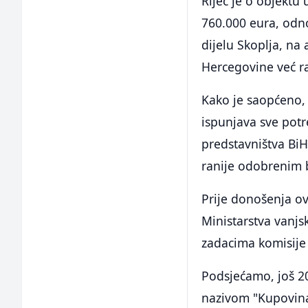
Riječ je o objektu
760.000 eura, odn
dijelu Skoplja, na
Hercegovine već r
Kako je saopćeno,
ispunjava sve potr
predstavništva BiH
ranije odobrenim 
Prije donošenja ov
Ministarstva vanj
zadacima komisije 
Podsjećamo, još 20
nazivom "Kupovina