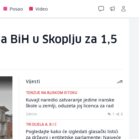
Posao
Video
a BiH u Skoplju za 1,5
Vijesti
TENZIJE NA BLISKOM ISTOKU
Kuvajt naredio zatvaranje jedine iranske
škole u zemlji, oduzeta joj licenca za rad
24min
1
6
TRI DIJELA A, B I C
Pogledajte kako će izgledati glasački listići
za državni i entitetske parlamente: Najveće