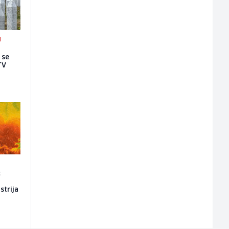
I
 se
TV
:
strija