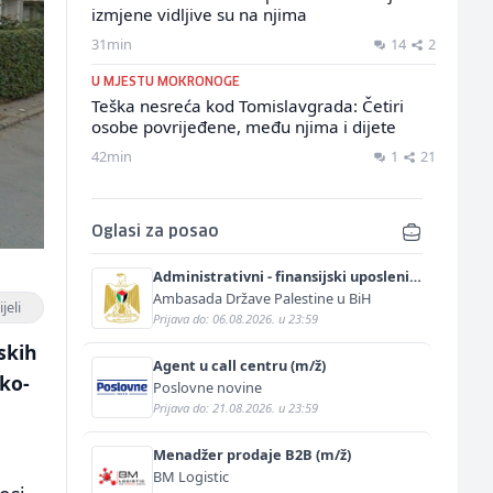
izmjene vidljive su na njima
31min
14
2
U MJESTU MOKRONOGE
Teška nesreća kod Tomislavgrada: Četiri
osobe povrijeđene, među njima i dijete
42min
1
21
Oglasi za posao
Administrativni - finansijski uposlenik
(m/ž)
Ambasada Države Palestine u BiH
jeli
Prijava do: 06.08.2026. u 23:59
skih
Agent u call centru (m/ž)
sko-
Poslovne novine
Prijava do: 21.08.2026. u 23:59
Menadžer prodaje B2B (m/ž)
BM Logistic