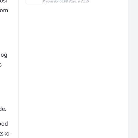
osi
Prijava do: 06.08.2026. u 23:59
lnom
e
nog
s
de.
 pod
tsko-