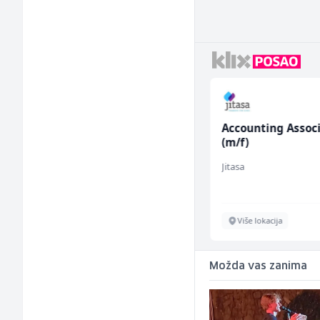
Tehnički rukovodilac
Accounting Assoc
(m/ž)
(m/f)
Mountain
Jitasa
Sarajevo
Više lokacija
Možda vas zanima