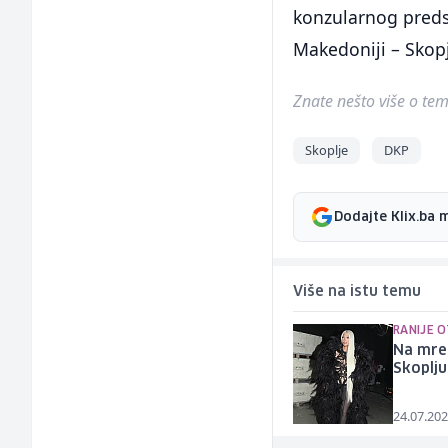
konzularnog preds
Makedoniji – Skopj
Znate nešto više o temi 
Skoplje
DKP
Dodajte Klix.ba 
Više na istu temu
RANIJE 
Na mrež
Skoplju
24.07.202