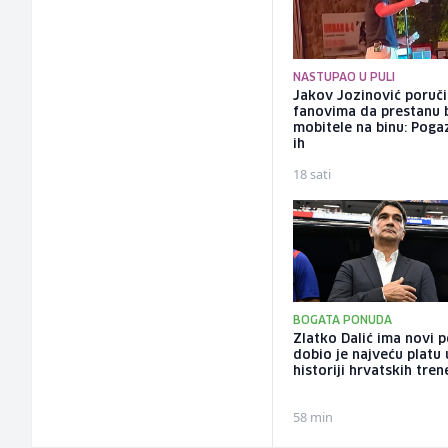
NASTUPAO U PULI
Jakov Jozinović poruč
fanovima da prestanu 
mobitele na binu: Pogaz
ih
18 sati
BOGATA PONUDA
Zlatko Dalić ima novi 
dobio je najveću platu 
historiji hrvatskih tren
58 min