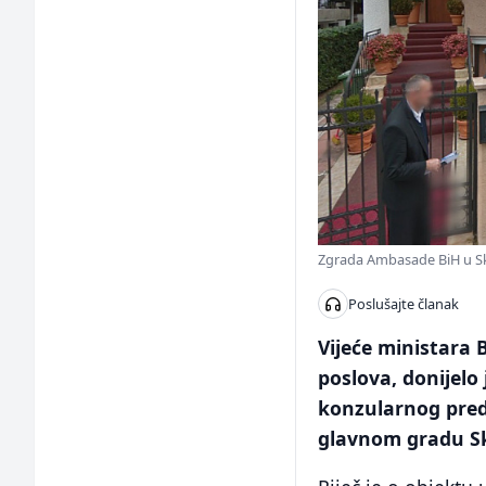
Zgrada Ambasade BiH u Sko
Poslušajte članak
Vijeće ministara 
poslova, donijelo
konzularnog preds
glavnom gradu Sk