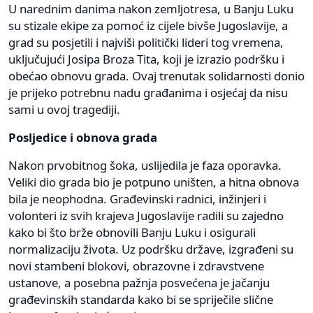
U narednim danima nakon zemljotresa, u Banju Luku
su stizale ekipe za pomoć iz cijele bivše Jugoslavije, a
grad su posjetili i najviši politički lideri tog vremena,
uključujući Josipa Broza Tita, koji je izrazio podršku i
obećao obnovu grada. Ovaj trenutak solidarnosti donio
je prijeko potrebnu nadu građanima i osjećaj da nisu
sami u ovoj tragediji.
Posljedice i obnova grada
Nakon prvobitnog šoka, uslijedila je faza oporavka.
Veliki dio grada bio je potpuno uništen, a hitna obnova
bila je neophodna. Građevinski radnici, inžinjeri i
volonteri iz svih krajeva Jugoslavije radili su zajedno
kako bi što brže obnovili Banju Luku i osigurali
normalizaciju života. Uz podršku države, izgrađeni su
novi stambeni blokovi, obrazovne i zdravstvene
ustanove, a posebna pažnja posvećena je jačanju
građevinskih standarda kako bi se spriječile slične