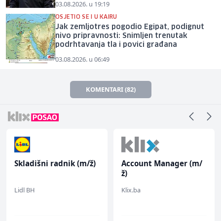
03.08.2026. u 19:19
OSJETIO SE I U KAIRU
Jak zemljotres pogodio Egipat, podignut
nivo pripravnosti: Snimljen trenutak
podrhtavanja tla i povici građana
03.08.2026. u 06:49
KOMENTARI (82)
Skladišni radnik (m/ž)
Account Manager (m/
ž)
Lidl BH
Klix.ba