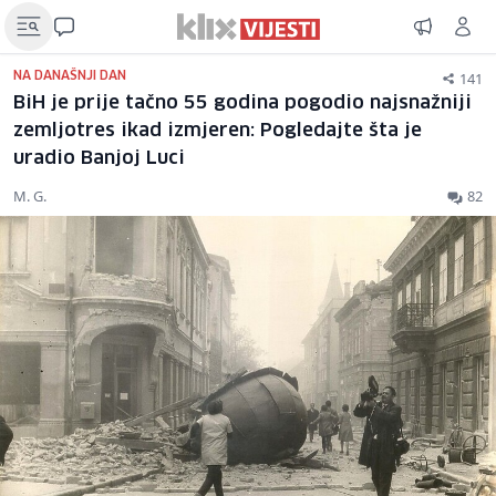
141
NA DANAŠNJI DAN
BiH je prije tačno 55 godina pogodio najsnažniji
zemljotres ikad izmjeren: Pogledajte šta je
uradio Banjoj Luci
M. G.
82