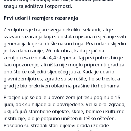
snagu zajedništva i otpornosti.
Prvi udari i razmjere razaranja
Zemljotres je trajao svega nekoliko sekundi, ali je
izazvao razaranja koja su ostala upisana u sjećanje svih
generacija koje su došle nakon toga. Prvi udar uslijedio
je dva dana ranije, 26. oktobra, kada je jačina
zemljotresa iznosila 4,4 stepena. Taj prvi potres bio je
kao upozorenje, ali ništa nije moglo pripremiti grad za
ono što će uslijediti sljedećeg jutra. Kada je udario
glavni zemljotres, zgrade su se rušile, tlo se treslo, a
grad je bio prekriven oblacima prašine i krhotinama.
Procjenjuje se da je u ovom zemljotresu poginulo 15
ljudi, dok su hiljade bile povrijeđene. Veliki broj zgrada,
uključujući stambene objekte, škole, bolnice i kulturne
institucije, bio je potpuno uništen ili teško oštećen.
Posebno su stradali stari dijelovi grada i zgrade