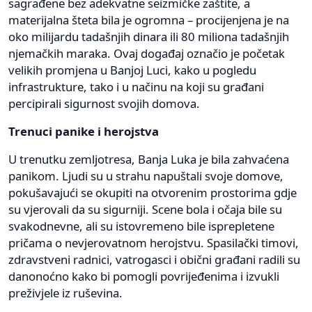
sagrađene bez adekvatne seizmičke zaštite, a
materijalna šteta bila je ogromna – procijenjena je na
oko milijardu tadašnjih dinara ili 80 miliona tadašnjih
njemačkih maraka. Ovaj događaj označio je početak
velikih promjena u Banjoj Luci, kako u pogledu
infrastrukture, tako i u načinu na koji su građani
percipirali sigurnost svojih domova.
Trenuci panike i herojstva
U trenutku zemljotresa, Banja Luka je bila zahvaćena
panikom. Ljudi su u strahu napuštali svoje domove,
pokušavajući se okupiti na otvorenim prostorima gdje
su vjerovali da su sigurniji. Scene bola i očaja bile su
svakodnevne, ali su istovremeno bile isprepletene
pričama o nevjerovatnom herojstvu. Spasilački timovi,
zdravstveni radnici, vatrogasci i obični građani radili su
danonoćno kako bi pomogli povrijeđenima i izvukli
preživjele iz ruševina.