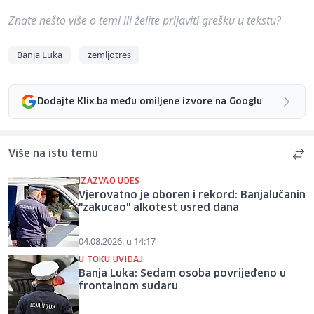
Znate nešto više o temi ili želite prijaviti grešku u tekstu?
Banja Luka
zemljotres
Dodajte Klix.ba među omiljene izvore na Googlu
Više na istu temu
IZAZVAO UDES
Vjerovatno je oboren i rekord: Banjalučanin
"zakucao" alkotest usred dana
04.08.2026. u 14:17
U TOKU UVIĐAJ
Banja Luka: Sedam osoba povrijeđeno u
frontalnom sudaru