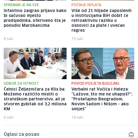
SPREMAN JE NA SVE
POČINJE ISPLATA
Infantino zaigrao prljavo kako
Više od 21 hiljade zaposlenih
bi sačuvao mjesto
u institucijama BiH dobit će
predsjednika, otkriveno šta je
retroaktivnu razliku u
ponudio Marokancima
osnovici za plate i uvećan
regres
8 sati
15 sati
ODBOR ZA HITNOST
POVOD POSJETA BUGOJNU
Čelnici Željezničara za Klix.ba:
Verbalni rat Vučića i Heleza:
Možemo različito misliti o
"Lažove, što me ne uhapsiš?";
strateškom partnerstvu, ali je
"Prošetajmo Beogradom,
stvoren gubitak od 3,2 miliona
Novim Sadom i Nišom - ako
KM
smiješ"
6 sati
14 sati
Oglasi za posao