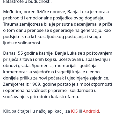
katastrofe u budućnosti.
Međutim, pored fizičke obnove, Banja Luka je morala
prebroditi i emocionalne posljedice ovog događaja.
Trauma zemljotresa bila je prisutna decenijama, a priče
o tom danu prenose se s generacije na generaciju, kao
podsjetnik na krhkost ljudskog postojanja i snagu
ljudske solidarnosti.
Danas, 55 godina kasnije, Banja Luka se s poštovanjem
prisjeća žrtava i onih koji su učestvovali u spašavanju i
obnovi grada. Spomenici, memorijali i godišnja
komemoracija svjedoče o tragediji koja je ujedno
donijela priliku za novi početak i ujedinjenje zajednice.
Zemljotres iz 1969. godine postao je simbol otpornosti
i opomena na važnost pripreme i solidarnosti u
suočavanju s prirodnim katastrofama.
Klix.ba čitajte i u našoj aplikaciji za
iOS
ili
Android
.