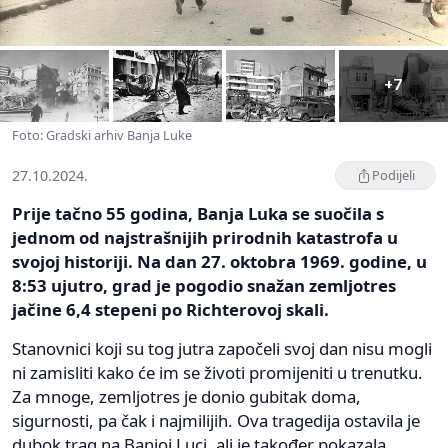
+7
Foto: Gradski arhiv Banja Luke
27.10.2024.
Podijeli
Prije tačno 55 godina, Banja Luka se suočila s
jednom od najstrašnijih prirodnih katastrofa u
svojoj historiji. Na dan 27. oktobra 1969. godine, u
8:53 ujutro, grad je pogodio snažan zemljotres
jačine 6,4 stepeni po Richterovoj skali.
Stanovnici koji su tog jutra započeli svoj dan nisu mogli
ni zamisliti kako će im se životi promijeniti u trenutku.
Za mnoge, zemljotres je donio gubitak doma,
sigurnosti, pa čak i najmilijih. Ova tragedija ostavila je
dubok trag na Banjoj Luci, ali je također pokazala