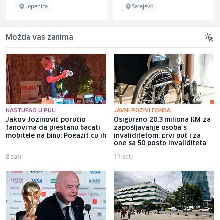
Lepenica
Sarajevo
Možda vas zanima
NASTUPAO U PULI
JAVNI POZIVI FONDA
Jakov Jozinović poručio
Osigurano 20,3 miliona KM za
fanovima da prestanu bacati
zapošljavanje osoba s
mobitele na binu: Pogazit ću ih
invaliditetom, prvi put i za
one sa 50 posto invaliditeta
8 sati
11 sati