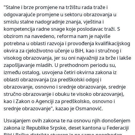
"Stalne i brze promjene na tržištu rada traže i
odgovarajuće promjene u sektoru obrazovanja u
smislu stalne nadogradnje znanja, vještina i
kompetencija radne snage koje poslodavac traži. S
obzirom na navedeno, reforma nam je najviše
potrebna u oblasti razvoja i provođenja kvalifikacijskog
okvira za cjeloživotno učenje u BiH, kao i stručnog i
visokog obrazovanja, jer su oni najvažniji za brže i lakše
zapošljavanje mladih. U prethodnom periodu su,
između ostalog, usvojena četiri okvirna zakona iz
oblasti obrazovanja (za predškolski odgoj i
obrazovanje, osnovno i srednje obrazovanje, srednje
stručno obrazovanje i obuku te visoko obrazovanje),
kao i Zakon o Agenciji za predškolsko, osnovno i
srednje obrazovanje", kazao je Osmanović.
Usvajanjem ovih zakona te na osnovu njih donošenjem
zakona iz Republike Srpske, deset kantona u Federaciji
BiH i Brčko distrikta stvoren je ne samo neophodan