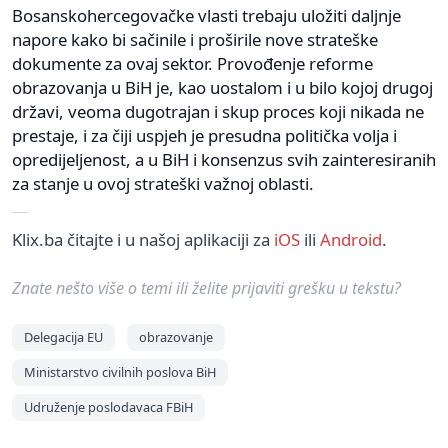
Bosanskohercegovačke vlasti trebaju uložiti daljnje
napore kako bi sačinile i proširile nove strateške
dokumente za ovaj sektor. Provođenje reforme
obrazovanja u BiH je, kao uostalom i u bilo kojoj drugoj
državi, veoma dugotrajan i skup proces koji nikada ne
prestaje, i za čiji uspjeh je presudna politička volja i
opredijeljenost, a u BiH i konsenzus svih zainteresiranih
za stanje u ovoj strateški važnoj oblasti.
Klix.ba čitajte i u našoj aplikaciji za
iOS
ili
Android
.
Znate nešto više o temi ili želite prijaviti grešku u tekstu?
Delegacija EU
obrazovanje
Ministarstvo civilnih poslova BiH
Udruženje poslodavaca FBiH