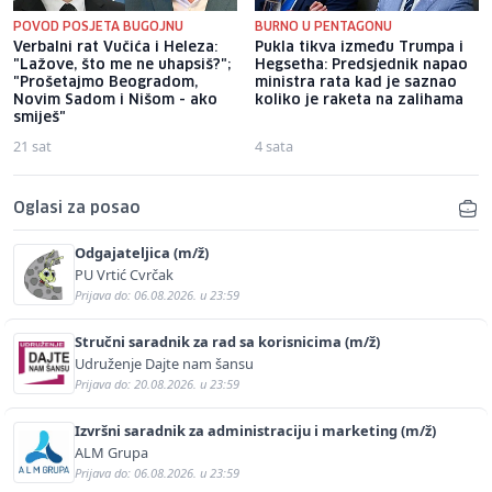
POVOD POSJETA BUGOJNU
BURNO U PENTAGONU
Verbalni rat Vučića i Heleza:
Pukla tikva između Trumpa i
"Lažove, što me ne uhapsiš?";
Hegsetha: Predsjednik napao
"Prošetajmo Beogradom,
ministra rata kad je saznao
Novim Sadom i Nišom - ako
koliko je raketa na zalihama
smiješ"
21 sat
4 sata
Oglasi za posao
Odgajateljica (m/ž)
PU Vrtić Cvrčak
Prijava do: 06.08.2026. u 23:59
Stručni saradnik za rad sa korisnicima (m/ž)
Udruženje Dajte nam šansu
Prijava do: 20.08.2026. u 23:59
Izvršni saradnik za administraciju i marketing (m/ž)
ALM Grupa
Prijava do: 06.08.2026. u 23:59