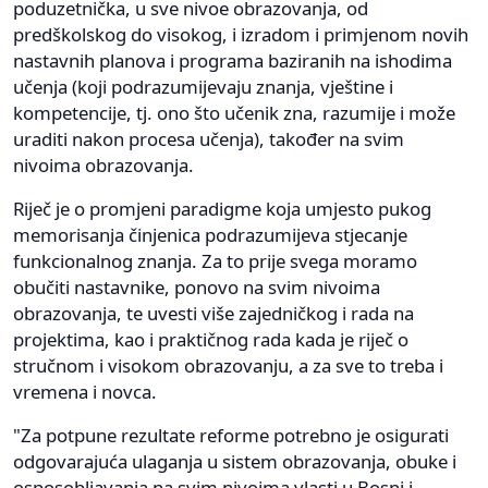
poduzetnička, u sve nivoe obrazovanja, od
predškolskog do visokog, i izradom i primjenom novih
nastavnih planova i programa baziranih na ishodima
učenja (koji podrazumijevaju znanja, vještine i
kompetencije, tj. ono što učenik zna, razumije i može
uraditi nakon procesa učenja), također na svim
nivoima obrazovanja.
Riječ je o promjeni paradigme koja umjesto pukog
memorisanja činjenica podrazumijeva stjecanje
funkcionalnog znanja. Za to prije svega moramo
obučiti nastavnike, ponovo na svim nivoima
obrazovanja, te uvesti više zajedničkog i rada na
projektima, kao i praktičnog rada kada je riječ o
stručnom i visokom obrazovanju, a za sve to treba i
vremena i novca.
"Za potpune rezultate reforme potrebno je osigurati
odgovarajuća ulaganja u sistem obrazovanja, obuke i
osposobljavanja na svim nivoima vlasti u Bosni i