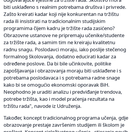
biti usklađeno s realnim potrebama društva i privrede.
Zašto kreirati kadar koji nije konkurentan na tržištu
rada ili insistirati na tradicionalnim studijskim
programima čijem kadru je tržište rada zasićeno?
Obrazovne ustanove ne pripremaju učenike/studente
za tržište rada, a samim tim ne kreiraju kvalitetnu
radnu snagu. Poslodavci moraju, iako poslije stečenog
formalnog školovanja, dodatno educirati kadar za
određene poslove. Da bi bile učinkovite, politike
zapošljavanja i obrazovanja moraju biti usklađene i s
potrebama poslodavaca i s potrebama radne snage
kako bi se omogućio ekonomski oporavak BiH.
Neophodno je uraditi analizu i predviđanje trendova,
potrebe tržišta, kao i model praćenja rezultata na
tržištu rada", navode iz Udruženja.
Također, koncept tradicionalnog programa učenja, gdje
obrazovanje prestaje završenim studijem ili školom je
prošlost. Koncept cjeloživotnog učenja - stjecanje novih