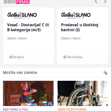
 C ili
Prodavač u školskoj
Hostesa (ž)
)
kantini (ž)
Slatko i Slano
Bosnian House Restaura
Više lokacija
Inostranstvo
Možda vas zanima
NASTUPAO U PULI
JAVNI POZIVI FONDA