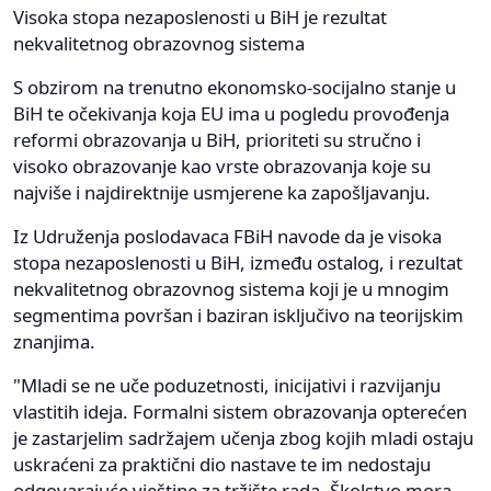
Visoka stopa nezaposlenosti u BiH je rezultat
nekvalitetnog obrazovnog sistema
S obzirom na trenutno ekonomsko-socijalno stanje u
BiH te očekivanja koja EU ima u pogledu provođenja
reformi obrazovanja u BiH, prioriteti su stručno i
visoko obrazovanje kao vrste obrazovanja koje su
najviše i najdirektnije usmjerene ka zapošljavanju.
Iz Udruženja poslodavaca FBiH navode da je visoka
stopa nezaposlenosti u BiH, između ostalog, i rezultat
nekvalitetnog obrazovnog sistema koji je u mnogim
segmentima površan i baziran isključivo na teorijskim
znanjima.
"Mladi se ne uče poduzetnosti, inicijativi i razvijanju
vlastitih ideja. Formalni sistem obrazovanja opterećen
je zastarjelim sadržajem učenja zbog kojih mladi ostaju
uskraćeni za praktični dio nastave te im nedostaju
odgovarajuće vještine za tržište rada. Školstvo mora