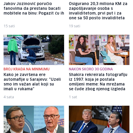
Jakov Jozinović poručio
Osigurano 20,3 miliona KM za
fanovima da prestanu bacati
zapošljavanje osoba s
mobitele na binu: Pogazit ću ih
invaliditetom, prvi put i za
one sa 50 posto invaliditeta
15 sati
19 sati
BROJ KRAĐA NA MINIMUMU
NAKON SKORO 30 GODINA
Kako je završena ere
Shakira rekreirala fotografiju
automafije u Sarajevu: "Uzeli
iz 1997. koja je postala
smo im važan alat koji su
omiljeni meme: Na mrežama
imali u rukama"
se čude zbog njenog izgleda
4 sata
1 sat