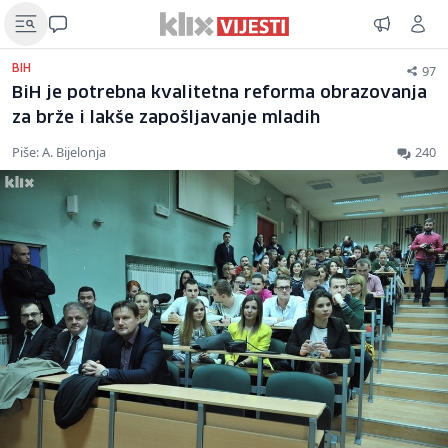
97
BIH
BiH je potrebna kvalitetna reforma obrazovanja
za brže i lakše zapošljavanje mladih
Piše: A. Bijelonja
240