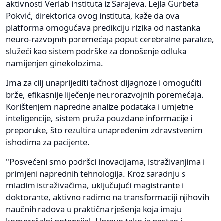
aktivnosti Verlab instituta iz Sarajeva. Lejla Gurbeta
Pokvić, direktorica ovog instituta, kaže da ova
platforma omogućava predikciju rizika od nastanka
neuro-razvojnih poremećaja poput cerebralne paralize,
služeći kao sistem podrške za donošenje odluka
namijenjen ginekolozima.
Ima za cilj unaprijediti tačnost dijagnoze i omogućiti
brže, efikasnije liječenje neurorazvojnih poremećaja.
Korištenjem napredne analize podataka i umjetne
inteligencije, sistem pruža pouzdane informacije i
preporuke, što rezultira unapređenim zdravstvenim
ishodima za pacijente.
"Posvećeni smo podršci inovacijama, istraživanjima i
primjeni naprednih tehnologija. Kroz saradnju s
mladim istraživačima, uključujući magistrante i
doktorante, aktivno radimo na transformaciji njihovih
naučnih radova u praktična rješenja koja imaju
komercijalni potencijal. Upravo tako je nastao i