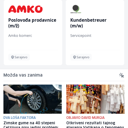
Poslovođa prodavnice
Kundenbetreuer
(m/ž)
(m/w)
Amko komerc
Servicepoint
Sarajevo
Sarajevo
Možda vas zanima
DVA LOŠA FAKTORA
OBJAVIO DAVID MURGIA
Zimske gume na 40 stepeni
Otkriveni rezultati tajnog
Celzijusa nisu jedini problem:
glasanja Vatikana o fenomenu