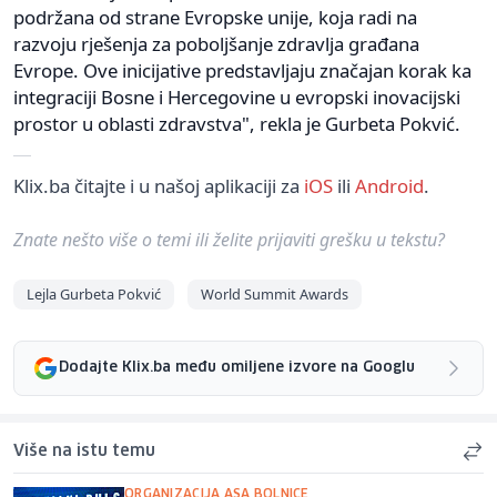
podržana od strane Evropske unije, koja radi na
razvoju rješenja za poboljšanje zdravlja građana
Evrope. Ove inicijative predstavljaju značajan korak ka
integraciji Bosne i Hercegovine u evropski inovacijski
prostor u oblasti zdravstva", rekla je Gurbeta Pokvić.
Klix.ba čitajte i u našoj aplikaciji za
iOS
ili
Android
.
Znate nešto više o temi ili želite prijaviti grešku u tekstu?
Lejla Gurbeta Pokvić
World Summit Awards
Dodajte Klix.ba među omiljene izvore na Googlu
Više na istu temu
ORGANIZACIJA ASA BOLNICE