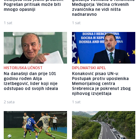
Pogrešan pritisak može biti
Međugorja: Većina crkvenih
mnogo opasniji
zvaničnika ne vidi ništa
nadnaravno
1 sat
1 sat
HISTORIJSKA LIČNOST
DIPLOMATSKI APEL
Na današnji dan prije 101
Konaković pisao UN-u:
godinu rođen Alija
Postupak protiv uposlenika
Izetbegović, lider koji nije
Memorijalnog centra
odstupao od svojih ideala
Srebrenica je pokrenut zbog
njihovog izvještaja
2 sata
1 sat