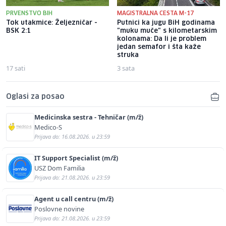
PRVENSTVO BIH
MAGISTRALNA CESTA M-17
Tok utakmice: Željezničar -
Putnici ka jugu BiH godinama
BSK 2:1
"muku muče" s kilometarskim
kolonama: Da li je problem
jedan semafor i šta kaže
struka
17 sati
3 sata
Oglasi za posao
Medicinska sestra - Tehničar (m/ž)
Medico-S
Prijava do: 16.08.2026. u 23:59
IT Support Specialist (m/ž)
USZ Dom Familia
Prijava do: 21.08.2026. u 23:59
Agent u call centru (m/ž)
Poslovne novine
Prijava do: 21.08.2026. u 23:59