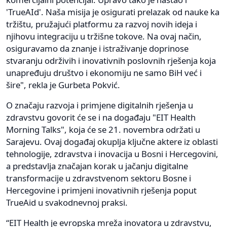
'TrueAId'. Naša misija je osigurati prelazak od nauke ka
tržištu, pružajući platformu za razvoj novih ideja i
njihovu integraciju u tržišne tokove. Na ovaj način,
osiguravamo da znanje i istraživanje doprinose
stvaranju održivih i inovativnih poslovnih rješenja koja
unapređuju društvo i ekonomiju ne samo BiH već i
šire", rekla je Gurbeta Pokvić.
O značaju razvoja i primjene digitalnih rješenja u
zdravstvu govorit će se i na događaju "EIT Health
Morning Talks", koja će se 21. novembra održati u
Sarajevu. Ovaj događaj okuplja ključne aktere iz oblasti
tehnologije, zdravstva i inovacija u Bosni i Hercegovini,
a predstavlja značajan korak u jačanju digitalne
transformacije u zdravstvenom sektoru Bosne i
Hercegovine i primjeni inovativnih rješenja poput
TrueAid u svakodnevnoj praksi.
“EIT Health je evropska mreža inovatora u zdravstvu,