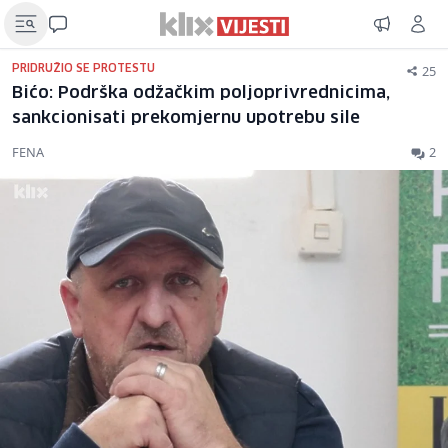
25
PRIDRUŽIO SE PROTESTU
Bićo: Podrška odžačkim poljoprivrednicima,
sankcionisati prekomjernu upotrebu sile
FENA
2