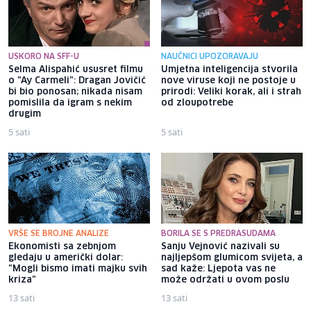
USKORO NA SFF-U
NAUČNICI UPOZORAVAJU
Selma Alispahić ususret filmu
Umjetna inteligencija stvorila
o "Ay Carmeli": Dragan Jovičić
nove viruse koji ne postoje u
bi bio ponosan; nikada nisam
prirodi: Veliki korak, ali i strah
pomislila da igram s nekim
od zloupotrebe
drugim
5 sati
5 sati
VRŠE SE BROJNE ANALIZE
BORILA SE S PREDRASUDAMA
Ekonomisti sa zebnjom
Sanju Vejnović nazivali su
gledaju u američki dolar:
najljepšom glumicom svijeta, a
"Mogli bismo imati majku svih
sad kaže: Ljepota vas ne
kriza"
može održati u ovom poslu
13 sati
13 sati