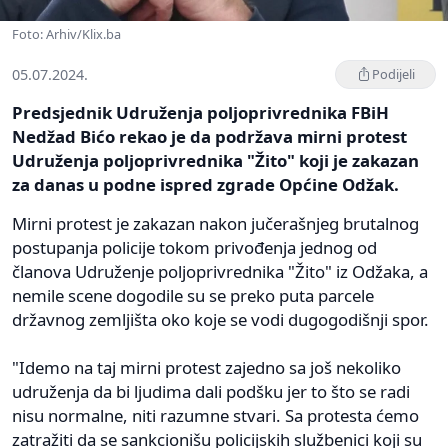
Foto: Arhiv/Klix.ba
05.07.2024.
Podijeli
Predsjednik Udruženja poljoprivrednika FBiH
Nedžad Bićo rekao je da podržava mirni protest
Udruženja poljoprivrednika "Žito" koji je zakazan
za danas u podne ispred zgrade Općine Odžak.
Mirni protest je zakazan nakon jučerašnjeg brutalnog
postupanja policije tokom privođenja jednog od
članova Udruženje poljoprivrednika "Žito" iz Odžaka, a
nemile scene dogodile su se preko puta parcele
državnog zemljišta oko koje se vodi dugogodišnji spor.
"Idemo na taj mirni protest zajedno sa još nekoliko
udruženja da bi ljudima dali podšku jer to što se radi
nisu normalne, niti razumne stvari. Sa protesta ćemo
zatražiti da se sankcionišu policijskih službenici koji su