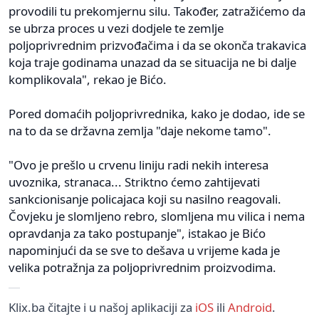
provodili tu prekomjernu silu. Također, zatražićemo da
se ubrza proces u vezi dodjele te zemlje
poljoprivrednim prizvođačima i da se okonča trakavica
koja traje godinama unazad da se situacija ne bi dalje
komplikovala", rekao je Bićo.
Pored domaćih poljoprivrednika, kako je dodao, ide se
na to da se državna zemlja "daje nekome tamo".
"Ovo je prešlo u crvenu liniju radi nekih interesa
uvoznika, stranaca... Striktno ćemo zahtijevati
sankcionisanje policajaca koji su nasilno reagovali.
Čovjeku je slomljeno rebro, slomljena mu vilica i nema
opravdanja za tako postupanje", istakao je Bićo
napominjući da se sve to dešava u vrijeme kada je
velika potražnja za poljoprivrednim proizvodima.
Klix.ba čitajte i u našoj aplikaciji za
iOS
ili
Android
.