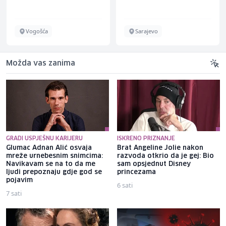
Vogošća
Sarajevo
Možda vas zanima
GRADI USPJEŠNU KARIJERU
ISKRENO PRIZNANJE
Glumac Adnan Alić osvaja
Brat Angeline Jolie nakon
mreže urnebesnim snimcima:
razvoda otkrio da je gej: Bio
Navikavam se na to da me
sam opsjednut Disney
ljudi prepoznaju gdje god se
princezama
pojavim
6 sati
7 sati