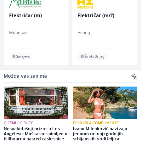
Električar (m)
Električar (m/ž)
Mountain
Hering
Sarajevo
Široki Brijeg
Možda vas zanima
O ČEMU JE RIJEČ
PRIKUPILA KOMPLIMENTE
Nesvakidašnji prizor u Los
Ivanu Milenković nazivaju
Angelesu: Muškarac snimljen u
jednom od najzgodnijih
billboardu nasred raskrsnice
srbijanskih voditeljica: