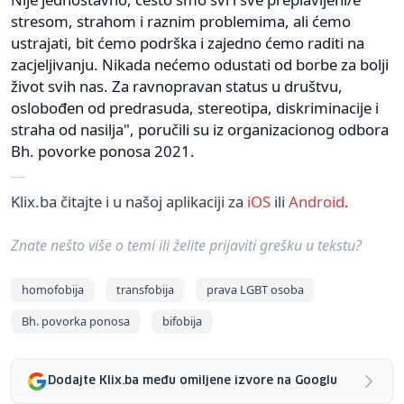
stresom, strahom i raznim problemima, ali ćemo
ustrajati, bit ćemo podrška i zajedno ćemo raditi na
zacjeljivanju. Nikada nećemo odustati od borbe za bolji
život svih nas. Za ravnopravan status u društvu,
oslobođen od predrasuda, stereotipa, diskriminacije i
straha od nasilja", poručili su iz organizacionog odbora
Bh. povorke ponosa 2021.
Klix.ba čitajte i u našoj aplikaciji za
iOS
ili
Android
.
Znate nešto više o temi ili želite prijaviti grešku u tekstu?
homofobija
transfobija
prava LGBT osoba
Bh. povorka ponosa
bifobija
Dodajte Klix.ba među omiljene izvore na Googlu