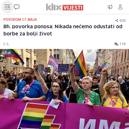
929
POVODOM 17. MAJA
Bh. povorka ponosa: Nikada nećemo odustati od
borbe za bolji život
I. S.
118