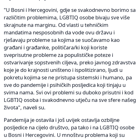
"U Bosni i Hercegovini, gdje se svakodnevno borimo sa
različitim problemima, LGBTIQ osobe bivaju sve više
skrajnute na marginu. Od vlasti u tehničkim
mandatima nesposobnih da vode ovu državu i
rješavaju probleme sa kojima se suočavamo kao
građani i građanke, političara/ki koji koriste
sveprisutne probleme za populističke poteze i
ostvarivanje sopstvenih ciljeva, preko javnog zdravstva
koje je do krajnosti uništeno i ispolitizirano, ljudi u
pokretu kojima se ne pristupa sistemski i humano, pa
sve do pandemije i psihičkih posljedica koji tinjaju u
svima nama. Svi ovi problemi su duboko prisutni i kod
LGBTIQ osoba i svakodnevno utječu na sve sfere našeg
života", naveli su.
Pandemija je ostavila i još uvijek ostavlja ozbiljne
posljedice na cijelo društvo, pa tako i na LGBTIQ osobe
u Bosni i Hercegovini. U mnoštvu problema koji su