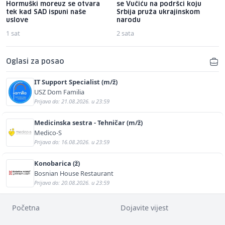
Hormuški moreuz se otvara
se Vučiću na podršci koju
tek kad SAD ispuni naše
Srbija pruža ukrajinskom
uslove
narodu
1 sat
2 sata
Oglasi za posao
IT Support Specialist (m/ž)
USZ Dom Familia
Prijava do: 21.08.2026. u 23:59
Medicinska sestra - Tehničar (m/ž)
Medico-S
Prijava do: 16.08.2026. u 23:59
Konobarica (ž)
Bosnian House Restaurant
Prijava do: 20.08.2026. u 23:59
Početna
Dojavite vijest