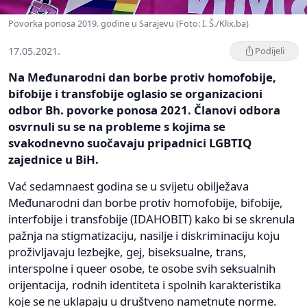
Povorka ponosa 2019. godine u Sarajevu (Foto: I. Š./Klix.ba)
17.05.2021.
Podijeli
Na Međunarodni dan borbe protiv homofobije,
bifobije i transfobije oglasio se organizacioni
odbor Bh. povorke ponosa 2021. Članovi odbora
osvrnuli su se na probleme s kojima se
svakodnevno suočavaju pripadnici LGBTIQ
zajednice u BiH.
Vać sedamnaest godina se u svijetu obilježava
Međunarodni dan borbe protiv homofobije, bifobije,
interfobije i transfobije (IDAHOBIT) kako bi se skrenula
pažnja na stigmatizaciju, nasilje i diskriminaciju koju
proživljavaju lezbejke, gej, biseksualne, trans,
interspolne i queer osobe, te osobe svih seksualnih
orijentacija, rodnih identiteta i spolnih karakteristika
koje se ne uklapaju u društveno nametnute norme.