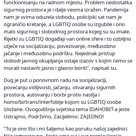
funckionisanju na radnom mjestu. Problem nedostatka
sigurnog prostora je i dalje veoma izražen. Pandemija
nam je svima oduzela slobodu, policijski sat nam je
ograničio kretanje, a LGBTIQ osobe su izgubile i ono
malo sigurnog i slobodnog prostora kojeg su su imale.
Rijetki su LGBTIQ događaji van online sfere i to ozbiljno
utječe na socijalizaciju, povezivanje, međusobno
jačanje i međusobnu podršku. Nejednak pristup
slobodi javnog okupljanja ostaje izazov s kojim ćemo se
morati nastaviti jasno i glasno boriti", napisali su.
Dug je put u ponovnom radu na socijalizaciji,
povećanju vidljivosti, jačanju, otvaranju sigurnih
prostora, autovanju i borbi protiv nasilja i
homo/bi/trans/interfobije kojom su LGBTIQ osobe
izložene. Ovogodišnja svjetska tema IDAHOBIT-a jeste
Ustrajmo, Podržimo, Zacijelimo: ZAJEDNO!
"To je ono što i mi šaljemo kao poruku našoj zajednici.
Nije jednostavno, često smo svi i sve preplavljeni/e