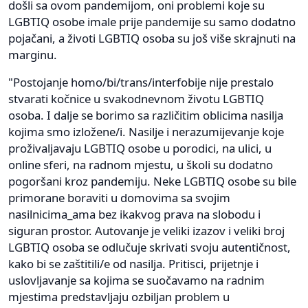
došli sa ovom pandemijom, oni problemi koje su
LGBTIQ osobe imale prije pandemije su samo dodatno
pojačani, a životi LGBTIQ osoba su još više skrajnuti na
marginu.
"Postojanje homo/bi/trans/interfobije nije prestalo
stvarati kočnice u svakodnevnom životu LGBTIQ
osoba. I dalje se borimo sa različitim oblicima nasilja
kojima smo izložene/i. Nasilje i nerazumijevanje koje
proživaljavaju LGBTIQ osobe u porodici, na ulici, u
online sferi, na radnom mjestu, u školi su dodatno
pogoršani kroz pandemiju. Neke LGBTIQ osobe su bile
primorane boraviti u domovima sa svojim
nasilnicima_ama bez ikakvog prava na slobodu i
siguran prostor. Autovanje je veliki izazov i veliki broj
LGBTIQ osoba se odlučuje skrivati svoju autentičnost,
kako bi se zaštitili/e od nasilja. Pritisci, prijetnje i
uslovljavanje sa kojima se suočavamo na radnim
mjestima predstavljaju ozbiljan problem u