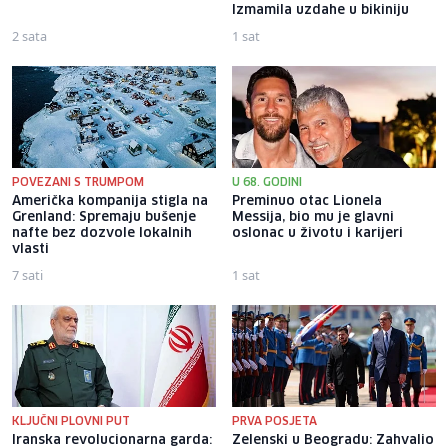
Izmamila uzdahe u bikiniju
2 sata
1 sat
POVEZANI S TRUMPOM
U 68. GODINI
Američka kompanija stigla na
Preminuo otac Lionela
Grenland: Spremaju bušenje
Messija, bio mu je glavni
nafte bez dozvole lokalnih
oslonac u životu i karijeri
vlasti
7 sati
1 sat
KLJUČNI PLOVNI PUT
PRVA POSJETA
Iranska revolucionarna garda:
Zelenski u Beogradu: Zahvalio