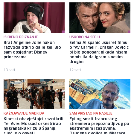
ISKRENO PRIZNANJE
USKORO NA SFF-U
Brat Angeline Jolie nakon
Selma Alispahić ususret filmu
razvoda otkrio da je gej: Bio
o "Ay Carmeli": Dragan Jovičić
sam opsjednut Disney
bi bio ponosan; nikada nisam
princezama
pomislila da igram s nekim
drugim
13 sati
12 sati
KAŽNJAVANJE MADRIDA
SAM PRISTAO NA NASILJE
Kineski obavještajci razotkrili
Epilog smrti francuskog
Tel Aviv: Mossad orkestrirao
streamera prepoznatljivog po
migrantsku krizu u Španiji,
ekstremnim izazovima:
riječ je o osveti
Osuđena dvojica muškaraca