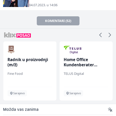
04.07.2023. u 14:06
KOMENTARI (52)
Radnik u proizvodnji
Home Office
(m/ž)
Kundenberater
(m/w/d) für Vattenfall
Fine Food
TELUS Digital
Sarajevo
Sarajevo
Možda vas zanima