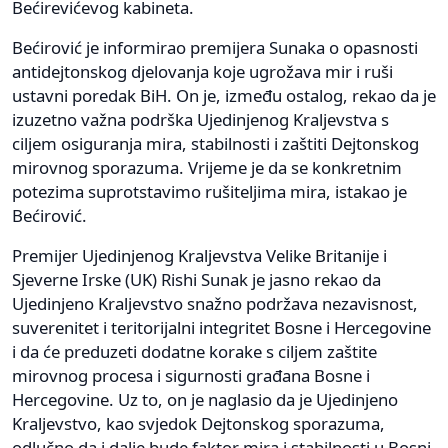
Bećirevićevog kabineta.
Bećirović je informirao premijera Sunaka o opasnosti
antidejtonskog djelovanja koje ugrožava mir i ruši
ustavni poredak BiH. On je, između ostalog, rekao da je
izuzetno važna podrška Ujedinjenog Kraljevstva s
ciljem osiguranja mira, stabilnosti i zaštiti Dejtonskog
mirovnog sporazuma. Vrijeme je da se konkretnim
potezima suprotstavimo rušiteljima mira, istakao je
Bećirović.
Premijer Ujedinjenog Kraljevstva Velike Britanije i
Sjeverne Irske (UK) Rishi Sunak je jasno rekao da
Ujedinjeno Kraljevstvo snažno podržava nezavisnost,
suverenitet i teritorijalni integritet Bosne i Hercegovine
i da će preduzeti dodatne korake s ciljem zaštite
mirovnog procesa i sigurnosti građana Bosne i
Hercegovine. Uz to, on je naglasio da je Ujedinjeno
Kraljevstvo, kao svjedok Dejtonskog sporazuma,
odlučno da i dalje bude faktor mira i stabilnosti u Bosni