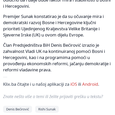
i Hercegovini.
Premijer Sunak konstatirao je da su očuvanje mira i
demokratski razvoj Bosne i Hercegovine ključni
prioriteti Ujedinjenog Kraljevstva Velike Britanije i
Sjeverne Irske (UK) u ovom dijelu Evrope.
Član Predsjedništva BiH Denis Bećirović izrazio je
zahvalnost Vladi UK na kontinuiranoj pomoći Bosni i
Hercegovini, kao i na programima pomoći u
provođenju ekonomskih reformi, jačanju demokratije i
reformi vladavine prava.
Klix.ba čitajte i u našoj aplikaciji za
iOS
ili
Android
.
Znate nešto više o temi ili želite prijaviti grešku u tekstu?
Denis Bećirović
Rishi Sunak