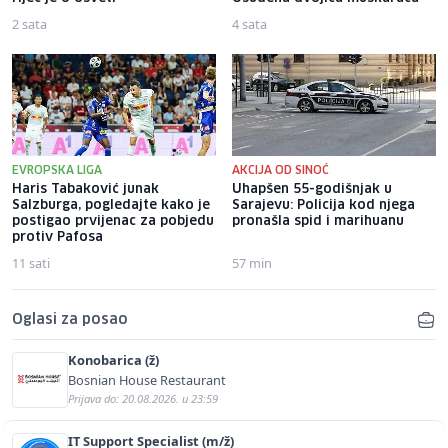
2 sata
4 sata
EVROPSKA LIGA
AKCIJA OD SINOĆ
Haris Tabaković junak
Uhapšen 55-godišnjak u
Salzburga, pogledajte kako je
Sarajevu: Policija kod njega
postigao prvijenac za pobjedu
pronašla spid i marihuanu
protiv Pafosa
11 sati
57 min
Oglasi za posao
Konobarica (ž)
Bosnian House Restaurant
Prijava do: 20.08.2026. u 23:59
IT Support Specialist (m/ž)