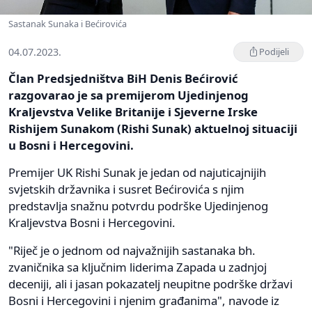
Sastanak Sunaka i Bećirovića
04.07.2023.
Podijeli
Član Predsjedništva BiH Denis Bećirović
razgovarao je sa premijerom Ujedinjenog
Kraljevstva Velike Britanije i Sjeverne Irske
Rishijem Sunakom (Rishi Sunak) aktuelnoj situaciji
u Bosni i Hercegovini.
Premijer UK Rishi Sunak je jedan od najuticajnijih
svjetskih državnika i susret Bećirovića s njim
predstavlja snažnu potvrdu podrške Ujedinjenog
Kraljevstva Bosni i Hercegovini.
"Riječ je o jednom od najvažnijih sastanaka bh.
zvaničnika sa ključnim liderima Zapada u zadnjoj
deceniji, ali i jasan pokazatelj neupitne podrške državi
Bosni i Hercegovini i njenim građanima", navode iz