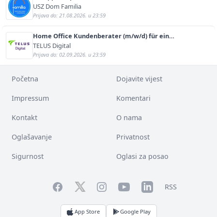
USZ Dom Familia
Prijava do: 21.08.2026. u 23:59
Home Office Kundenberater (m/w/d) für ein
renommiertes Schuhunternehmen
TELUS Digital
Prijava do: 02.09.2026. u 23:59
Početna
Dojavite vijest
Impressum
Komentari
Kontakt
O nama
Oglašavanje
Privatnost
Sigurnost
Oglasi za posao
Facebook
YouTube
LinkedIn
Twitter
Instagram
RSS
App Store
Google Play