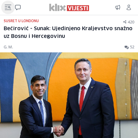
420
SUSRET U LONDONU
Bećirović - Sunak: Ujedinjeno Kraljevstvo snažno
uz Bosnu i Hercegovinu
G. M.
52