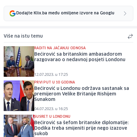
Dodajte Klix.ba među omiljene izvore na Googlu
Više na istu temu
RADITI NA JAČANJU ODNOSA
Bećirović sa britanskim ambasadorom
razgovarao o nedavnoj posjeti Londonu
12.07.2023. u 17:25
PRVI PUT U 10 GODINA
Bećirović u Londonu održava sastanak sa
premijerom Velike Britanije Rishijem
Sunakom
04.07.2023. u 16:25
SUSRET U LONDONU
Bećirović sa šefom britanske diplomatije:
Dodika treba smijeniti prije nego izazove
sukob