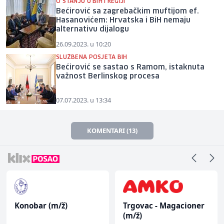
O STANJU U BIH I REGIJI
Bećirović sa zagrebačkim muftijom ef.
Hasanovićem: Hrvatska i BiH nemaju
alternativu dijalogu
26.09.2023. u 10:20
SLUŽBENA POSJETA BIH
Bećirović se sastao s Ramom, istaknuta
važnost Berlinskog procesa
07.07.2023. u 13:34
KOMENTARI (13)
Konobar (m/ž)
Trgovac - Magacioner
(m/ž)