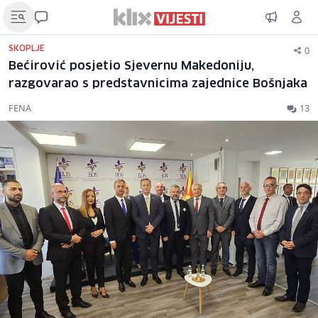
0
SKOPLJE
Bećirović posjetio Sjevernu Makedoniju,
razgovarao s predstavnicima zajednice Bošnjaka
FENA
13