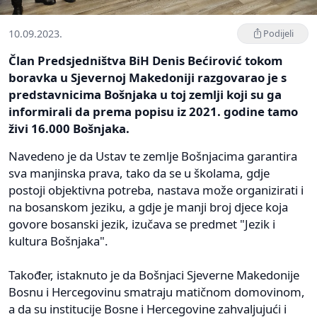
10.09.2023.
Podijeli
Član Predsjedništva BiH Denis Bećirović tokom
boravka u Sjevernoj Makedoniji razgovarao je s
predstavnicima Bošnjaka u toj zemlji koji su ga
informirali da prema popisu iz 2021. godine tamo
živi 16.000 Bošnjaka.
Navedeno je da Ustav te zemlje Bošnjacima garantira
sva manjinska prava, tako da se u školama, gdje
postoji objektivna potreba, nastava može organizirati i
na bosanskom jeziku, a gdje je manji broj djece koja
govore bosanski jezik, izučava se predmet "Jezik i
kultura Bošnjaka".
Također, istaknuto je da Bošnjaci Sjeverne Makedonije
Bosnu i Hercegovinu smatraju matičnom domovinom,
a da su institucije Bosne i Hercegovine zahvaljujući i