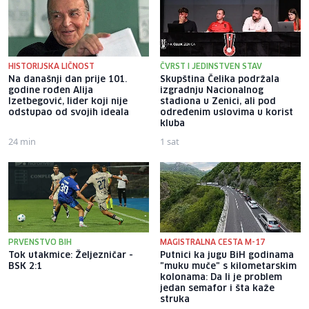
HISTORIJSKA LIČNOST
ČVRST I JEDINSTVEN STAV
Na današnji dan prije 101.
Skupština Čelika podržala
godine rođen Alija
izgradnju Nacionalnog
Izetbegović, lider koji nije
stadiona u Zenici, ali pod
odstupao od svojih ideala
određenim uslovima u korist
kluba
24 min
1 sat
PRVENSTVO BIH
MAGISTRALNA CESTA M-17
Tok utakmice: Željezničar -
Putnici ka jugu BiH godinama
BSK 2:1
"muku muče" s kilometarskim
kolonama: Da li je problem
jedan semafor i šta kaže
struka