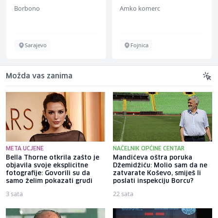
Borbono
Amko komerc
Sarajevo
Fojnica
Možda vas zanima
META UCJENE
NAČELNIK OPĆINE CENTAR
Bella Thorne otkrila zašto je
Mandićeva oštra poruka
objavila svoje eksplicitne
Džemidžiću: Molio sam da ne
fotografije: Govorili su da
zatvarate Koševo, smiješ li
samo želim pokazati grudi
poslati inspekciju Borcu?
3 sata
22 sata