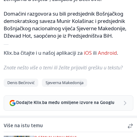
Domaćini razgovora su bili predsjednik Bošnjačkog
demokratskog saveza Munir Kolašinac i predsjednik
Bošnjačkog nacionalnog vijeća Sjeverne Makedonije,
Dževad Hot, saopćeno je iz Predsjedništva BiH.
Klix.ba čitajte i u našoj aplikaciji za
iOS
ili
Android
.
Znate nešto više o temi ili želite prijaviti grešku u tekstu?
Denis Bećirović
Sjeverna Makedonija
Dodajte Klix.ba među omiljene izvore na Googlu
Više na istu temu