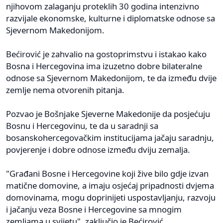
njihovom zalaganju proteklih 30 godina intenzivno
razvijale ekonomske, kulturne i diplomatske odnose sa
Sjevernom Makedonijom.
Bećirović je zahvalio na gostoprimstvu i istakao kako
Bosna i Hercegovina ima izuzetno dobre bilateralne
odnose sa Sjevernom Makedonijom, te da između dvije
zemlje nema otvorenih pitanja.
Pozvao je Bošnjake Sjeverne Makedonije da posjećuju
Bosnu i Hercegovinu, te da u saradnji sa
bosanskohercegovačkim institucijama jačaju saradnju,
povjerenje i dobre odnose između dviju zemalja.
"Građani Bosne i Hercegovine koji žive bilo gdje izvan
matične domovine, a imaju osjećaj pripadnosti dvjema
domovinama, mogu doprinijeti uspostavljanju, razvoju
i jačanju veza Bosne i Hercegovine sa mnogim
zemljama u svijetu", zaključio je Bećirović.