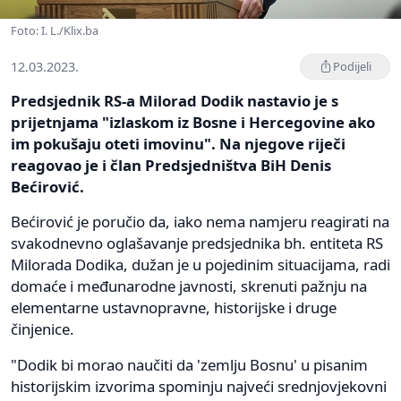
Foto: I. L./Klix.ba
12.03.2023.
Podijeli
Predsjednik RS-a Milorad Dodik nastavio je s
prijetnjama "izlaskom iz Bosne i Hercegovine ako
im pokušaju oteti imovinu". Na njegove riječi
reagovao je i član Predsjedništva BiH Denis
Bećirović.
Bećirović je poručio da, iako nema namjeru reagirati na
svakodnevno oglašavanje predsjednika bh. entiteta RS
Milorada Dodika, dužan je u pojedinim situacijama, radi
domaće i međunarodne javnosti, skrenuti pažnju na
elementarne ustavnopravne, historijske i druge
činjenice.
"Dodik bi morao naučiti da 'zemlju Bosnu' u pisanim
historijskim izvorima spominju najveći srednjovjekovni