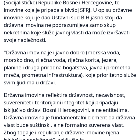
(Socijalističke) Republike Bosne i Hercegovine, te
imovine koja je pripadala bivšoj SFRJ. U opisu državne
imovine koju je dao Ustavni sud BiH jasno stoji da
državna imovina ne podrazumijeva samo skup
nekretnina koje služe javnoj vlasti da može izvršavati
svoje nadležnosti.
"Državna imovina je i javno dobro (morska voda,
morsko dno, riječna voda, riječna korita, jezera,
planine i druga prirodna bogatstva, javna i prometna
mreža, prometna infrastruktura), koje prioritetno služe
svim ljudima u državi.
Državna imovina reflektira državnost, nezavisnost,
suverenitet i teritorijalni integritet koji pripadaju
isključivo državi Bosni i Hercegovini, a ne entitetima.
Državna imovina je fundamentalni element da državna
vlast bude suštinski, a ne formalno suverena vlast.
Zbog toga je i reguliranje državne imovine njena
isključiva nadležnost", zaključio je.