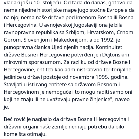
vladari još u 10. stoljeću. Od tada do danas, gotovo da
nema nijedne historijske mape jugoistočne Evrope a da
na njoj nema naše države pod imenom Bosna ili Bosna
i Hercegovina. U avnojevskoj Jugoslaviji ona je bila
ravnopravna republika sa Srbijom, Hrvatskom, Crnom
Gorom, Slovenijom i Makedonijom, a od 1992. je
punopravna članica Ujedinjenih nacija. Kontinuitet
države Bosne i Hercegovine potvrđen je i Dejtonskim
mirovnim sporazumom. Za razliku od države Bosne i
Hercegovine, entiteti kao administrativno teritorijalne
jedinice u državi postoje od novembra 1995. godine.
Stavljati u isti rang entitete sa državom Bosnom i
Hercegovinom je nemoguće i to mogu raditi samo oni
koji ne znaju ili ne uvažavaju pravne činjenice", naveo
je.
Bećirović je naglasio da država Bosna i Hercegovina i
državni organi naše zemlje nemaju potrebu da bilo
kome šta otimaju.