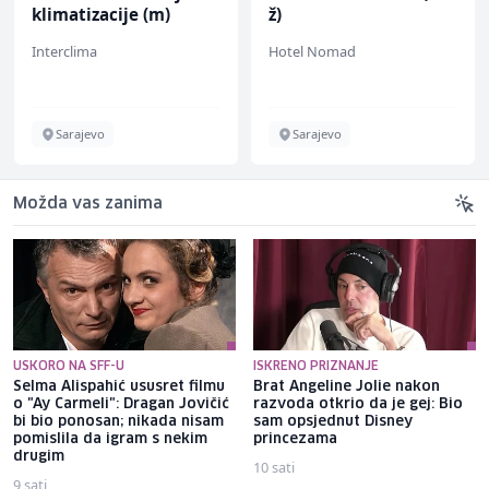
klimatizacije (m)
ž)
Interclima
Hotel Nomad
Sarajevo
Sarajevo
Možda vas zanima
USKORO NA SFF-U
ISKRENO PRIZNANJE
Selma Alispahić ususret filmu
Brat Angeline Jolie nakon
o "Ay Carmeli": Dragan Jovičić
razvoda otkrio da je gej: Bio
bi bio ponosan; nikada nisam
sam opsjednut Disney
pomislila da igram s nekim
princezama
drugim
10 sati
9 sati