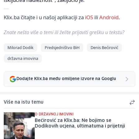
Klix.ba čitajte i u našoj aplikaciji za
iOS
ili
Android
.
Znate nešto više o temi ili želite prijaviti grešku u tekstu?
Milorad Dodik
Predsjedništvo BiH
Denis Bećirović
državna imovina
Dodajte Klix.ba među omiljene izvore na Googlu
Više na istu temu
O DRŽAVNOJ IMOVINI
Bećirović za Klix.ba: Ne bojimo se
Dodikovih ucjena, ultimatuma i prijetnji