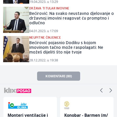
19.04.2023. u 13:29
DRŽAVA TITULAR IMOVINE
Bećirović: Na svako neustavno djelovanje o
državnoj imovini reagovat ću promptno i
odlučno
04.01.2023. u 17:09
NEUPITNE ČINJENICE
Bećirović pojasnio Dodiku s kojom
imovinom tačno može raspolagati: Ne
možeš dijeliti što nije tvoje
28.12.2022. u 19:38
KOMENTARI (80)
Monteri ventilacije i
Konobar - Barmen (m/