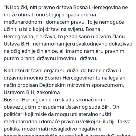
"Ni logički, niti pravno država Bosna i Hercegovina ne
može otimati ono što joj pripada prema
međunarodnom i domaćem pravu. To je nemoguće
učiniti u bilo kojoj državi na svijetu. Bosna i
Hercegovina je država, to je zapisano u prvom članu
Ustava BiH i nemamo namjeru svakodnevno dokazivati
najočiglednije činjenice, ali imamo namjeru pravnim
putem braniti državnu imovinu i državu.
Nadležni državni organi su dužni da brane državu i
državnu imovinu Bosne i Hercegovine i to na legalan
način propisan Dejtonskim mirovnim sporazumom,
Ustavom BiH, zakonima
Bosne i Hercegovine i u skladu s konačnim i
obavezujućim presudama Ustavnog suda BiH. Oni
političari koji misle da mogu unilateralno rušiti
međunarodno i domaće pravo u velikoj su iluziji. Takva
politika može imati nesagledivo negativne
konsekvence ponajviše za one koji je zastupaju", rekao