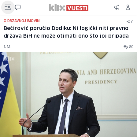
0
O DRŽAVNOJ IMOVINI
Bećirović poručio Dodiku: Ni logički niti pravno
država BiH ne može otimati ono što joj pripada
I. M.
80