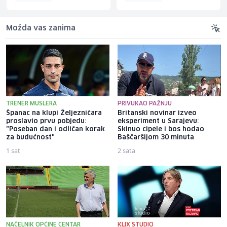
Možda vas zanima
TRENER MUSLERA
PRIVUKAO PAŽNJU
Španac na klupi Željezničara
Britanski novinar izveo
proslavio prvu pobjedu:
eksperiment u Sarajevu:
"Poseban dan i odličan korak
Skinuo cipele i bos hodao
za budućnost"
Baščaršijom 30 minuta
1 sat
2 sata
NAČELNIK OPĆINE CENTAR
KLIX STUDIO