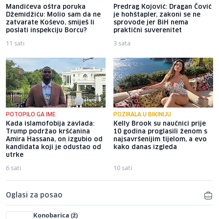
Mandićeva oštra poruka
Predrag Kojović: Dragan Čović
Džemidžiću: Molio sam da ne
je hohštapler, zakoni se ne
zatvarate Koševo, smiješ li
sprovode jer BiH nema
poslati inspekciju Borcu?
praktični suverenitet
11 sati
3 sata
POTOPILO GA IME
POZIRALA U BIKINIJU
Kada islamofobija zavlada:
Kelly Brook su naučnici prije
Trump podržao kršćanina
10 godina proglasili ženom s
Amira Hassana, on izgubio od
najsavršenijim tijelom, a evo
kandidata koji je odustao od
kako danas izgleda
utrke
6 sati
10 sati
Oglasi za posao
Konobarica (ž)