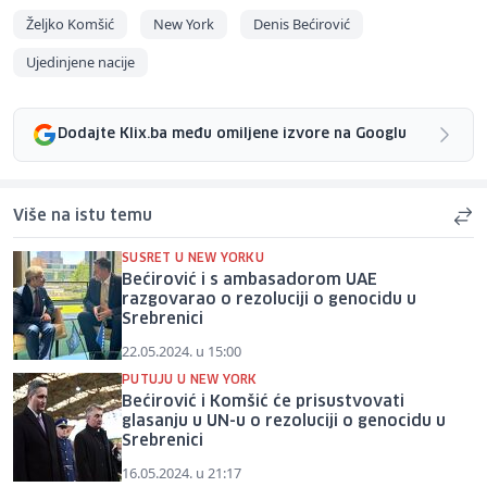
Željko Komšić
New York
Denis Bećirović
Ujedinjene nacije
Dodajte Klix.ba među omiljene izvore na Googlu
Više na istu temu
SUSRET U NEW YORKU
Bećirović i s ambasadorom UAE
razgovarao o rezoluciji o genocidu u
Srebrenici
22.05.2024. u 15:00
PUTUJU U NEW YORK
Bećirović i Komšić će prisustvovati
glasanju u UN-u o rezoluciji o genocidu u
Srebrenici
16.05.2024. u 21:17