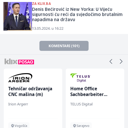
ZA KLIX.BA
Denis Bećirović iz New Yorka: U Vijeću
sigurnosti ću reći da svjedočimo brutalnim
napadima na državu
13.05.2024. u 16:22
KOMENTARI (101)
Tehničar održavanja
Home Office
CNC mašina (m)
Sachbearbeiter
(m/w/d) für einen
Irion Argerr
TELUS Digital
bekannten deutschen
Energieversorger
Vogošća
Sarajevo