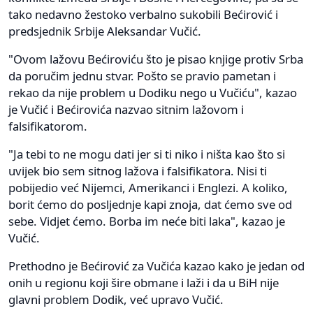
tako nedavno žestoko verbalno sukobili Bećirović i
predsjednik Srbije Aleksandar Vučić.
"Ovom lažovu Bećiroviću što je pisao knjige protiv Srba
da poručim jednu stvar. Pošto se pravio pametan i
rekao da nije problem u Dodiku nego u Vučiću", kazao
je Vučić i Bećirovića nazvao sitnim lažovom i
falsifikatorom.
"Ja tebi to ne mogu dati jer si ti niko i ništa kao što si
uvijek bio sem sitnog lažova i falsifikatora. Nisi ti
pobijedio već Nijemci, Amerikanci i Englezi. A koliko,
borit ćemo do posljednje kapi znoja, dat ćemo sve od
sebe. Vidjet ćemo. Borba im neće biti laka", kazao je
Vučić.
Prethodno je Bećirović za Vučića kazao kako je jedan od
onih u regionu koji šire obmane i laži i da u BiH nije
glavni problem Dodik, već upravo Vučić.