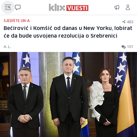
483
SJEDIŠTE UN-A
Bećirović i Komšić od danas u New Yorku, lobirat
će da bude usvojena rezolucija o Srebrenici
A. L.
101