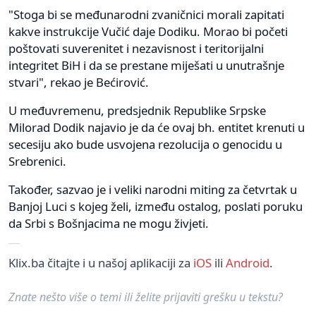
"Stoga bi se međunarodni zvaničnici morali zapitati
kakve instrukcije Vučić daje Dodiku. Morao bi početi
poštovati suverenitet i nezavisnost i teritorijalni
integritet BiH i da se prestane miješati u unutrašnje
stvari", rekao je Bećirović.
U međuvremenu, predsjednik Republike Srpske
Milorad Dodik najavio je da će ovaj bh. entitet krenuti u
secesiju ako bude usvojena rezolucija o genocidu u
Srebrenici.
Također, sazvao je i veliki narodni miting za četvrtak u
Banjoj Luci s kojeg želi, između ostalog, poslati poruku
da Srbi s Bošnjacima ne mogu živjeti.
Klix.ba čitajte i u našoj aplikaciji za
iOS
ili
Android
.
Znate nešto više o temi ili želite prijaviti grešku u tekstu?