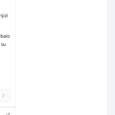
jizi
ebalo
 su