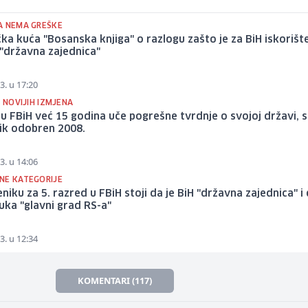
A NEMA GREŠKE
ka kuća "Bosanska knjiga" o razlogu zašto je za BiH iskorišt
"državna zajednica"
3. u 17:20
O NOVIJIH IZMJENA
 u FBiH već 15 godina uče pogrešne tvrdnje o svojoj državi, 
ik odobren 2008.
3. u 14:06
NE KATEGORIJE
niku za 5. razred u FBiH stoji da je BiH "državna zajednica" i 
uka "glavni grad RS-a"
3. u 12:34
KOMENTARI (117)