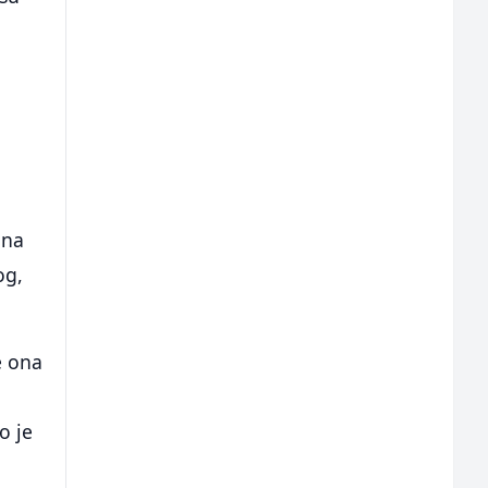
a
 na
og,
e ona
o je