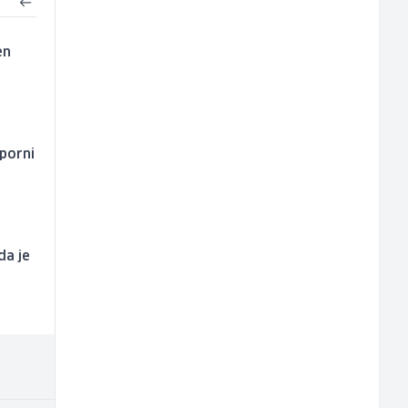
en
sporni
da je