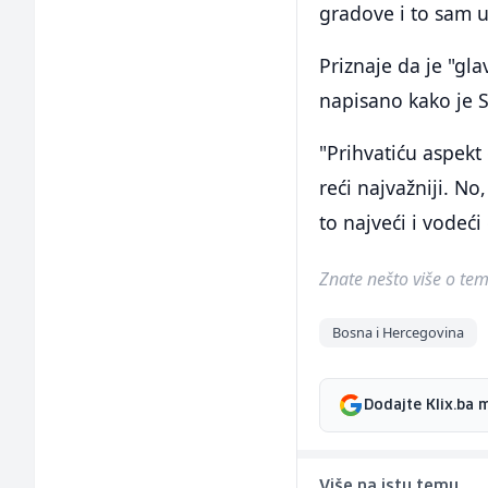
gradove i to sam ur
Priznaje da je "gla
napisano kako je S
"Prihvatiću aspekt
reći najvažniji. N
to najveći i vodeći
Znate nešto više o temi 
Bosna i Hercegovina
Dodajte Klix.ba 
Više na istu temu