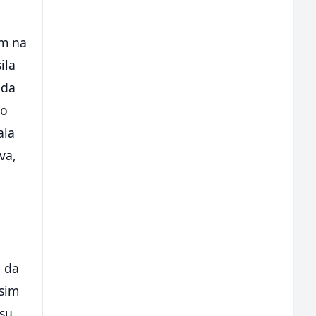
om na
ila
ada
to
ala
va,
i
a da
osim
 su