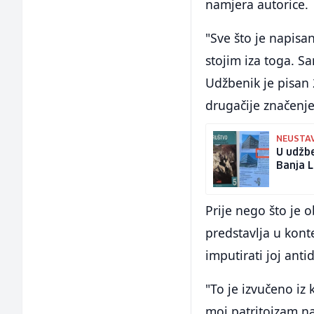
namjera autorice.
"Sve što je napisa
stojim iza toga. S
Udžbenik je pisan 
drugačije značenje"
NEUSTAV
U udžbe
Banja L
Prije nego što je 
predstavlja u konte
imputirati joj ant
"To je izvučeno i
moj patritoizam na