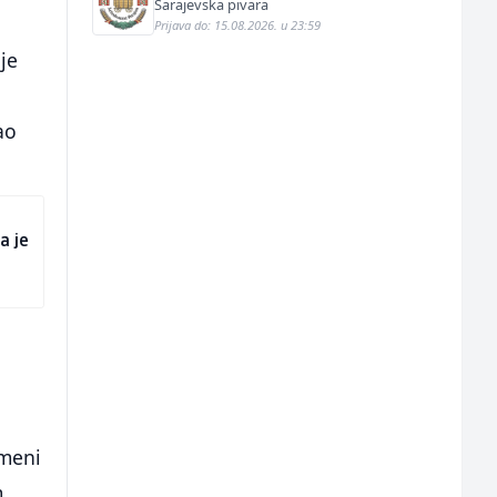
Bosna (m/ž)
Sarajevska pivara
Prijava do: 15.08.2026. u 23:59
je
ao
a je
 meni
m