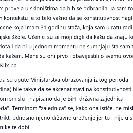
m provela u skloništima da bih se odbranila. Ja sam t
m kontekstu je to bilo važno da se konstitutivnost nagl
mene koja imam 31 godinu staža, koja sam u ratu radi
ke škole. Učenici su se moji digli da kažu da znaju k
triota i da ni u jednom momentu ne sumnjaju šta sam
da kažem. Mene su oni prvo i obavijestili o svemu ov
Klix.ba.
 da su upute Ministarstva obrazovanja iz tog perioda
dina) bile takve da se akcenat stavi na konstitutivnosti
tom smislu i napisano da je BiH "državna zajednica
oda". Terminom "zajednica" se, kako ona ističe, ne misl
strikt, odnosno njeno državno uređenje jer to i nije u s
nike te dobi.