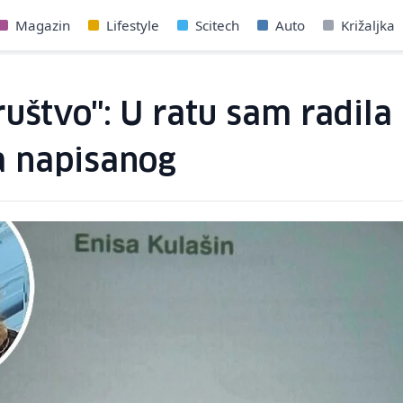
Magazin
Lifestyle
Scitech
Auto
Križaljka
ruštvo": U ratu sam radil
ga napisanog