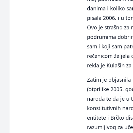
danima i koliko sa
pisala 2006. i u to
Ovo je strašno za 
podrumima dobrinjs
sam i koji sam pa
rečenicom željela 
rekla je Kulašin za 
Zatim je objasnila
(otprilike 2005. go
naroda te da je u 
konstitutivnih nar
entitete i Brčko di
razumljivog za uče