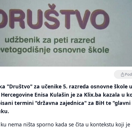
Podi
ka "Društvo" za učenike 5. razreda osnovne škole 
i Hercegovine Enisa Kulašin je za Klix.ba kazala u 
sani termini "državna zajednica" za BiH te "glavni
uku.
iku nema ništa sporno kada se čita u kontekstu koji je