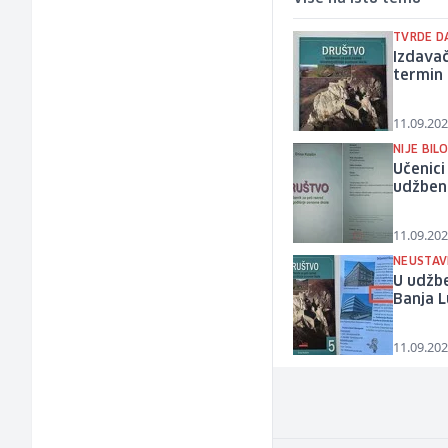
TVRDE D
Izdavač
termin 
11.09.202
NIJE BIL
Učenici
udžben
11.09.202
NEUSTAV
U udžbe
Banja L
11.09.202