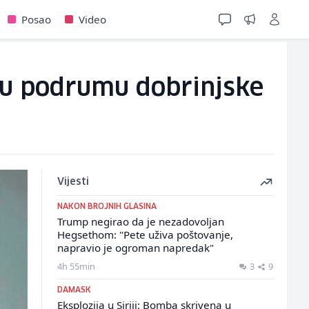
Posao
Video
a u podrumu dobrinjske
Vijesti
NAKON BROJNIH GLASINA
Trump negirao da je nezadovoljan
Hegsethom: "Pete uživa poštovanje,
napravio je ogroman napredak"
4h 55min
3
9
DAMASK
Eksplozija u Siriji: Bomba skrivena u