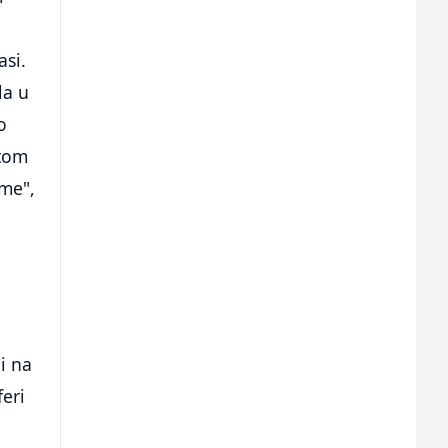
o
asi.
la u
o
 tom
ome",
i na
feri