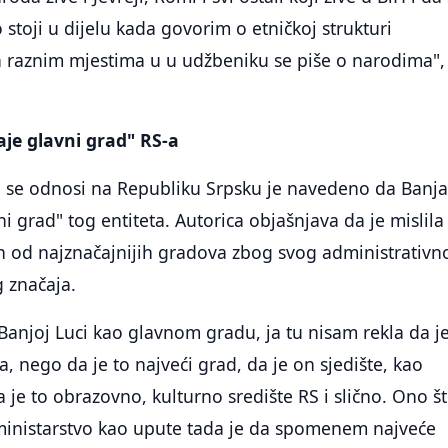
 stoji u dijelu kada govorim o etničkoj strukturi
a raznim mjestima u u udžbeniku se piše o narodima",
je glavni grad" RS-a
ji se odnosi na Republiku Srpsku je navedeno da Banj
i grad" tog entiteta. Autorica objašnjava da je mislila
n od najznačajnijih gradova zbog svog administrativn
 značaja.
Banjoj Luci kao glavnom gradu, ja tu nisam rekla da j
a, nego da je to najveći grad, da je on sjedište, kao
a je to obrazovno, kulturno središte RS i slično. Ono št
 ministarstvo kao upute tada je da spomenem najveće