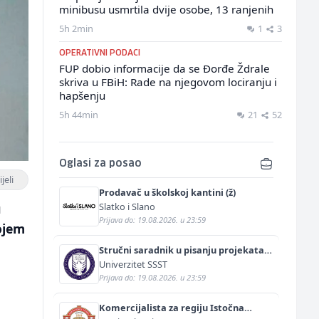
minibusu usmrtila dvije osobe, 13 ranjenih
5h 2min
1
3
OPERATIVNI PODACI
FUP dobio informacije da se Đorđe Ždrale
skriva u FBiH: Rade na njegovom lociranju i
hapšenju
5h 44min
21
52
Oglasi za posao
jeli
Prodavač u školskoj kantini (ž)
Slatko i Slano
u
Prijava do: 19.08.2026. u 23:59
kojem
Stručni saradnik u pisanju projekata
(m/ž)
Univerzitet SSST
Prijava do: 19.08.2026. u 23:59
Komercijalista za regiju Istočna