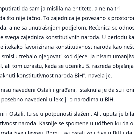
utirati da sam ja mislila na entitete, a ne na tri
da što nije tačno. To zajednica je povezano s prostor
oda, a ne sa unutrašnjom podjelom. Rečenica se odnos
ije svega zajednica konstitutivnih naroda. U periodu k
je itekako favorizirana konstitutivnost naroda kao neš
smislu trebalo njegovati kod djece. Ja nisam umanjiv
, ali tom uzrastu, kada se učeniku 5. razreda objašnja
taknuti konstitutivnost naroda BiH", navela je.
nisu navedeni Ostali i građani, istaknula je da su i on
u posebno navedeni u lekciji o narodima u BiH.
i i Ostali, tu se u potpunosti slažem. Ali, uputa je bil
tutivnost naroda. Kasnije se spomene u udžbeniku da 
roda žive i Jevreji, Romi i svi ostali koji žive u BiH i da