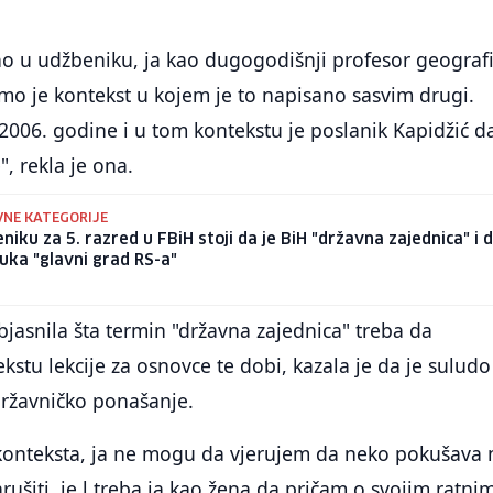
no u udžbeniku, ja kao dugogodišnji profesor geografi
amo je kontekst u kojem je to napisano sasvim drugi.
2006. godine i u tom kontekstu je poslanik Kapidžić d
, rekla je ona.
NE KATEGORIJE
niku za 5. razred u FBiH stoji da je BiH "državna zajednica" i d
uka "glavni grad RS-a"
objasnila šta termin "državna zajednica" treba da
kstu lekcije za osnovce te dobi, kazala je da je suludo
idržavničko ponašanje.
z konteksta, ja ne mogu da vjerujem da neko pokušava
rušiti, je l treba ja kao žena da pričam o svojim ratni