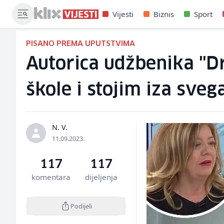
Vijesti
Biznis
Sport
PISANO PREMA UPUTSTVIMA
Autorica udžbenika "D
škole i stojim iza sve
N. V.
11.09.2023.
117
117
komentara
dijeljenja
Podijeli