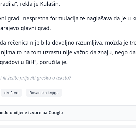
adila", rekla je Kulašin.
vni grad" nespretna formulacija te naglašava da je u kn
arajevo glavni grad.
 da rečenica nije bila dovoljno razumljiva, možda je tr
o, njima to na tom uzrastu nije važno da znaju, nego da
 gradovi u BiH", poručila je.
ili želite prijaviti grešku u tekstu?
društvo
Bosanska knjiga
među omiljene izvore na Googlu