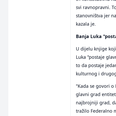
svi ravnopravni. To
stanovništva jer n
kazala je.
Banja Luka "posta
U dijelu knjige ko
Luka "postaje glavn
to da postaje jeda
kulturnog i drugog
"Kada se govori o 
glavni grad entitet
najbrojniji grad, d
tražilo Federalno