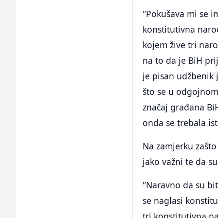
"Pokušava mi se imp
konstitutivna naro
kojem žive tri nar
na to da je BiH pr
je pisan udžbenik 
što se u odgojnom 
značaj građana BiH
onda se trebala is
Na zamjerku zašto 
jako važni te da s
"Naravno da su bitn
se naglasi konsti
tri konstitutivna na