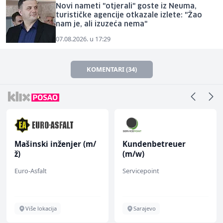
Novi nameti "otjerali" goste iz Neuma,
turističke agencije otkazale izlete: "Žao
nam je, ali izuzeća nema"
07.08.2026. u 17:29
KOMENTARI (34)
Mašinski inženjer (m/
Kundenbetreuer
ž)
(m/w)
Euro-Asfalt
Servicepoint
Više lokacija
Sarajevo