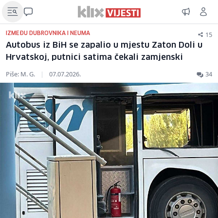
15
IZMEĐU DUBROVNIKA I NEUMA
Autobus iz BiH se zapalio u mjestu Zaton Doli u
Hrvatskoj, putnici satima čekali zamjenski
Piše: M. G.
|
07.07.2026.
34