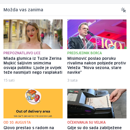
Možda vas zanima
PREPOZNATLJIVO LICE
PREDSJEDNIK BORCA
Mlada glumica iz Tuzle Zerina
Misimović poslao poruku
Mujkić šaljivim snimcima
rivalima nakon pobjede protiv
osvaja publiku: Ljude je uvijek
Veleža: "Nova sezona, stare
teže nasmijati nego rasplakati
navike"
15 sati
3 sata
OD 10. AUGUSTA
OČEKIVANJA SU VELIKA
Glovo prestao s radom na
Gdje su do sada zabilježene