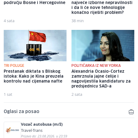
području Bosne i Hercegovine
najveće izborne nepravilnosti
i da li će nove tehnologije
konačno riješiti problem?
4 sata
38 min
TRI POLUGE
POLITIČARKA IZ NEW YORKA
Prestanak diktata s Bliskog
Alexandria Ocasio-Cortez
istoka: Kako je Kina preuzela
zamrznula jajne ćelije i
kontrolu nad cijenama nafte
nagovijestila kandidaturu za
predsjednicu SAD-a
1 sat
2 sata
Oglasi za posao
Vozač autobusa (m/ž)
Travel-Trans
Prijava do: 23.08.2026. u 23:59