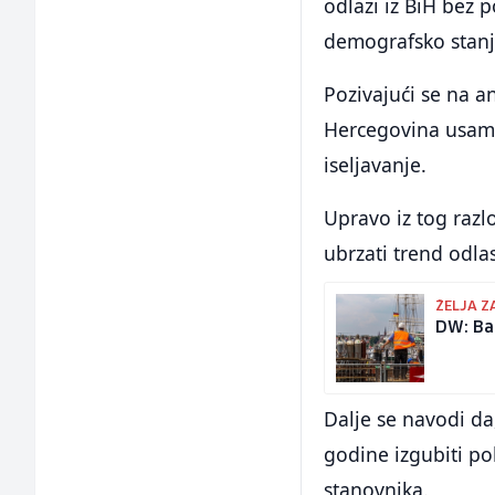
odlazi iz BiH bez p
demografsko stanje
Pozivajući se na a
Hercegovina usamlj
iseljavanje.
Upravo iz tog razl
ubrzati trend odla
ŽELJA Z
DW: Ba
Dalje se navodi da
godine izgubiti pol
stanovnika.