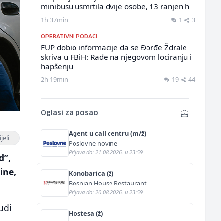
minibusu usmrtila dvije osobe, 13 ranjenih
1h 37min
1
3
OPERATIVNI PODACI
FUP dobio informacije da se Đorđe Ždrale
skriva u FBiH: Rade na njegovom lociranju i
hapšenju
2h 19min
19
44
Oglasi za posao
Agent u call centru (m/ž)
jeli
Poslovne novine
Prijava do: 21.08.2026. u 23:59
d”,
ine,
Konobarica (ž)
Bosnian House Restaurant
Prijava do: 20.08.2026. u 23:59
udi
Hostesa (ž)