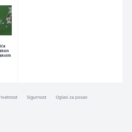
ića
nakon
kakvim
rivatnost
Sigurnost
Oglasi za posao