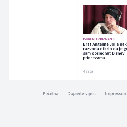
ISKRENO PRIZNANJE
Brat Angeline Jolie na
razvoda otkrio da je ge
sam opsjednut Disney
princezama
4 sata
Dojavite vijest
Impressu
Početna