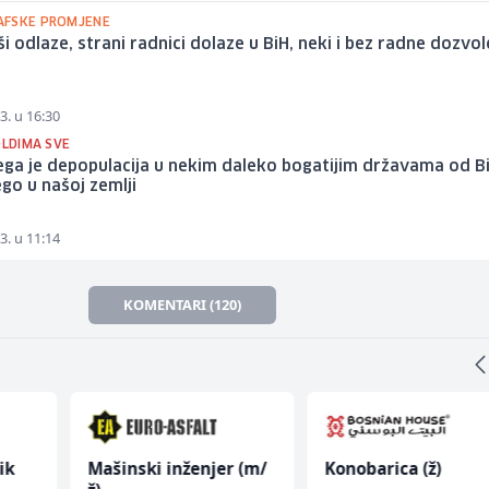
FSKE PROMJENE
i odlaze, strani radnici dolaze u BiH, neki i bez radne dozvol
3. u 16:30
OLDIMA SVE
ga je depopulacija u nekim daleko bogatijim državama od B
go u našoj zemlji
3. u 11:14
KOMENTARI (120)
ik
Mašinski inženjer (m/
Konobarica (ž)