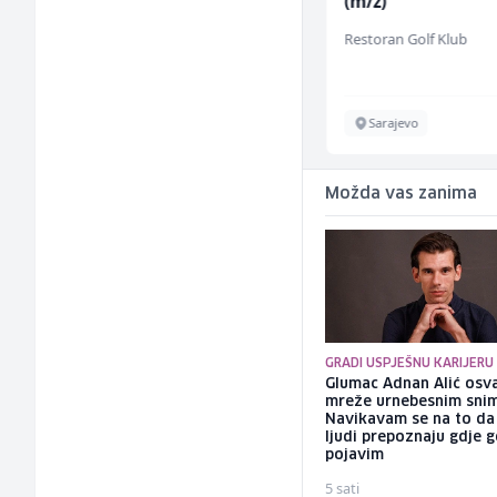
Sachbearbeiter
(m/ž)
(m/w/d) für einen
TELUS Digital
Restoran Golf Klub
bekannten deutschen
Energieversorger
Sarajevo
Sarajevo
Možda vas zanima
GRADI USPJEŠNU KARIJERU
Glumac Adnan Alić osv
mreže urnebesnim sni
Navikavam se na to d
ljudi prepoznaju gdje 
pojavim
5 sati