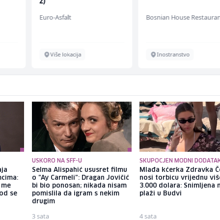
ž)
Euro-Asfalt
Bosnian House Restaura
Više lokacija
Inostranstvo
USKORO NA SFF-U
SKUPOCJEN MODNI DODATA
aja
Selma Alispahić ususret filmu
Mlađa kćerka Zdravka Č
mcima:
o "Ay Carmeli": Dragan Jovičić
nosi torbicu vrijednu vi
a me
bi bio ponosan; nikada nisam
3.000 dolara: Snimljena 
god se
pomislila da igram s nekim
plaži u Budvi
drugim
3 sata
4 sata