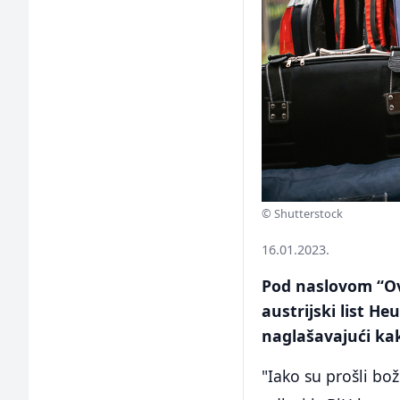
© Shutterstock
16.01.2023.
Pod naslovom “Ova
austrijski list He
naglašavajući kak
"Iako su prošli bož