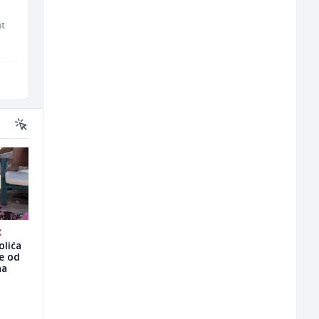
(m/ž)
(m)
nt
Fine Food
Mountain
Sarajevo
Sarajevo
K
olića
še od
na