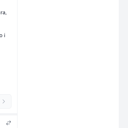
ra,
o i