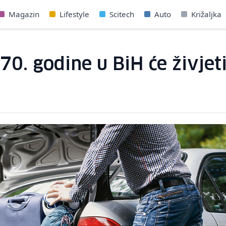
Magazin
Lifestyle
Scitech
Auto
Križaljka
070. godine u BiH će živje