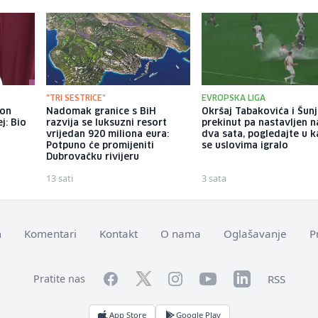
"TRI SESTRICE"
EVROPSKA LIGA
kon
Nadomak granice s BiH
Okršaj Tabakovića i Šunj
j: Bio
razvija se luksuzni resort
prekinut pa nastavljen 
vrijedan 920 miliona eura:
dva sata, pogledajte u 
Potpuno će promijeniti
se uslovima igralo
Dubrovačku rivijeru
13 sati
3 sata
m
Komentari
Kontakt
O nama
Oglašavanje
P
Facebook
YouTube
LinkedIn
Twitter
Instagram
RSS
Pratite nas
App Store
Google Play