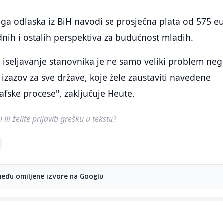
ga odlaska iz BiH navodi se prosječna plata od 575 eu
adnih i ostalih perspektiva za budućnost mladih.
 iseljavanje stanovnika je ne samo veliki problem neg
 izazov za sve države, koje žele zaustaviti navedene
fske procese", zaključuje Heute.
ili želite prijaviti grešku u tekstu?
među omiljene izvore na Googlu