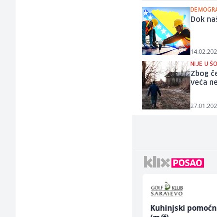
DEMOGRA
Dok naš
14.02.202
NIJE U Š
Zbog če
veća ne
27.01.202
Home Office
Kuhinjski pomoćn