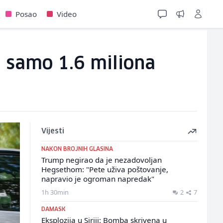
Posao
Video
ti samo 1.6 miliona
Vijesti
NAKON BROJNIH GLASINA
Trump negirao da je nezadovoljan
Hegsethom: "Pete uživa poštovanje,
napravio je ogroman napredak"
1h 30min
2
7
DAMASK
Eksplozija u Siriji: Bomba skrivena u