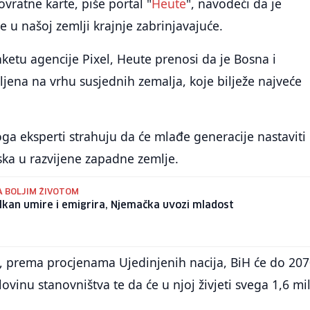
ovratne karte, piše portal "
Heute
", navodeći da je
 u našoj zemlji krajnje zabrinjavajuće.
nketu agencije Pixel, Heute prenosi da je Bosna i
ena na vrhu susjednih zemalja, koje bilježe najveće
oga eksperti strahuju da će mlađe generacije nastaviti 
ska u razvijene zapadne zemlje.
A BOLJIM ŽIVOTOM
lkan umire i emigrira, Njemačka uvozi mladost
, prema procjenama Ujedinjenih nacija, BiH će do 207
ovinu stanovništva te da će u njoj živjeti svega 1,6 mi