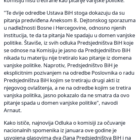
komisiju nisu tretirane kao pitanje vanjske politike.
"Te dvije odredbe Ustava BiH stoga dokazuju da su
pitanja predviđena Aneksom 8. Dejtonskog sporazuma
u nadležnosti Bosne i Hercegovine, odnosno njenih
institucija, te da ta pitanja Ne spadaju u domen vanjske
politike. Štaviše, iz svih odluka Predsjedništva BiH koje
se odnose na Komisiju je jasno da Predsjedništvo BiH
nikada tu materiju nije tretiralo kao pitanje iz domena
vanjske politike. Naprotiv, Predsjedništvo BiH je
eksplicitnim pozivanjem na odredbe Poslovnika o radu
Predsjedništva BiH kojim se tretiraju drugi akti iz
njegovog ovlaštenja, a ne na odredbe kojim se tretira
vanjska politika, jasno pokazalo da ne smatra da ovo
pitanje spada u domen vanjske politike", navodi
Arnaut.
Kako ističe, najnovija Odluka o komisiji za očuvanje
nacionalnih spomenika iz januara ove godine je
usvojena glasovima dva člana Predsjedništva BiH i na