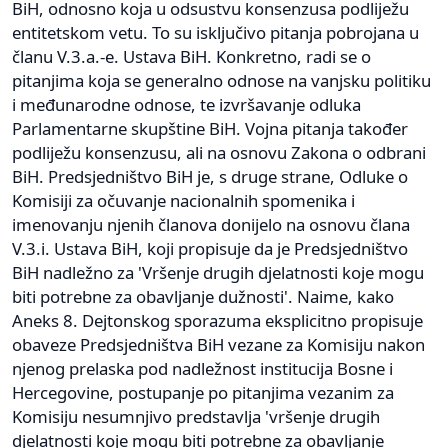
BiH, odnosno koja u odsustvu konsenzusa podliježu
entitetskom vetu. To su isključivo pitanja pobrojana u
članu V.3.a.-e. Ustava BiH. Konkretno, radi se o
pitanjima koja se generalno odnose na vanjsku politiku
i međunarodne odnose, te izvršavanje odluka
Parlamentarne skupštine BiH. Vojna pitanja također
podliježu konsenzusu, ali na osnovu Zakona o odbrani
BiH. Predsjedništvo BiH je, s druge strane, Odluke o
Komisiji za očuvanje nacionalnih spomenika i
imenovanju njenih članova donijelo na osnovu člana
V.3.i. Ustava BiH, koji propisuje da je Predsjedništvo
BiH nadležno za 'Vršenje drugih djelatnosti koje mogu
biti potrebne za obavljanje dužnosti'. Naime, kako
Aneks 8. Dejtonskog sporazuma eksplicitno propisuje
obaveze Predsjedništva BiH vezane za Komisiju nakon
njenog prelaska pod nadležnost institucija Bosne i
Hercegovine, postupanje po pitanjima vezanim za
Komisiju nesumnjivo predstavlja 'vršenje drugih
djelatnosti koje mogu biti potrebne za obavljanje