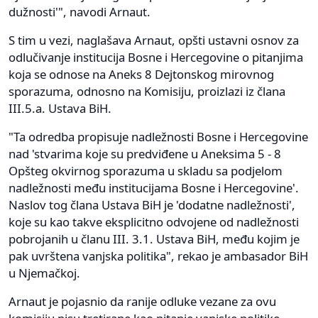
dužnosti'", navodi Arnaut.
S tim u vezi, naglašava Arnaut, opšti ustavni osnov za
odlučivanje institucija Bosne i Hercegovine o pitanjima
koja se odnose na Aneks 8 Dejtonskog mirovnog
sporazuma, odnosno na Komisiju, proizlazi iz člana
III.5.a. Ustava BiH.
"Ta odredba propisuje nadležnosti Bosne i Hercegovine
nad 'stvarima koje su predviđene u Aneksima 5 - 8
Opšteg okvirnog sporazuma u skladu sa podjelom
nadležnosti među institucijama Bosne i Hercegovine'.
Naslov tog člana Ustava BiH je 'dodatne nadležnosti',
koje su kao takve eksplicitno odvojene od nadležnosti
pobrojanih u članu III. 3.1. Ustava BiH, među kojim je
pak uvrštena vanjska politika", rekao je ambasador BiH
u Njemačkoj.
Arnaut je pojasnio da ranije odluke vezane za ovu