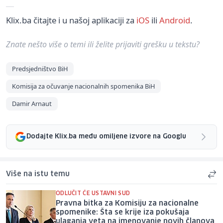
Klix.ba čitajte i u našoj aplikaciji za
iOS
ili
Android
.
Znate nešto više o temi ili želite prijaviti grešku u tekstu?
Predsjedništvo BiH
Komisija za očuvanje nacionalnih spomenika BiH
Damir Arnaut
Dodajte Klix.ba među omiljene izvore na Googlu
Više na istu temu
ODLUČIT ĆE USTAVNI SUD
Pravna bitka za Komisiju za nacionalne
spomenike: Šta se krije iza pokušaja
ulaganja veta na imenovanje novih članova