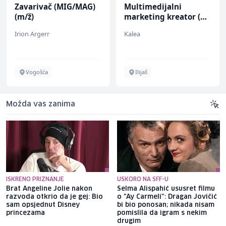
Zavarivač (MIG/MAG)
Multimedijalni
(m/ž)
marketing kreator (m/
ž)
Irion Argerr
Kalea
Vogošća
Ilijaš
Možda vas zanima
ISKRENO PRIZNANJE
USKORO NA SFF-U
Brat Angeline Jolie nakon
Selma Alispahić ususret filmu
razvoda otkrio da je gej: Bio
o "Ay Carmeli": Dragan Jovičić
sam opsjednut Disney
bi bio ponosan; nikada nisam
princezama
pomislila da igram s nekim
drugim