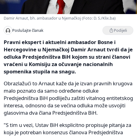
Damir Arnaut, bh. ambasador u Njemačkoj (Foto: D. S./Klix.ba)
Podijeli
Poslušajte članak
Pravni ekspert i aktuelni ambasador Bosne i
Hercegovine u Njemačkoj Damir Arnaut tvrdi da je
odluka Predsjedništva BiH kojom su strani članovi
vraćeni u Komisiju za očuvanje nacionalnih
spomenika stupila na snagu.
Obrazlažući to Arnaut kaže da je izvan pravnih krugova
malo poznato da samo određene odluke
Predsjedništva BiH podliježu zaštiti vitalnog entitetskog
interesa, odnosno da se većina odluka može usvojiti
glasovima dva člana Predsjedništva BiH.
"S tim u vezi, Ustav BiH eksplicitno propisuje pitanja za
koja je potreban konsenzus članova Predsjedništva