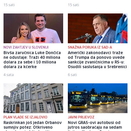
15 sati
15 sati
NOVI ZAHTJEV U SLOVENIJI
SNAŽNA PORUKA IZ SAD-A
Bivša zaručnica Luke Dončića
Američki zakonodavci traže
ne odustaje: Traži 40 miliona
od Trumpa da ponovo uvede
dolara za sebe i 10 miliona
sankcije zvaničnicima u RS-u:
dolara za kćerke
Osudili saslušanja u Srebrenici
4 sata
6 sati
PLAN VLADE SE IZJALOVIO
JAVNI PRIJEVOZ
Raskrinkan još jedan Orbanov
Novi GRAS-ovi autobusi od
sumnjiv potez: Otkriveno
jutros saobraćaju na sedam