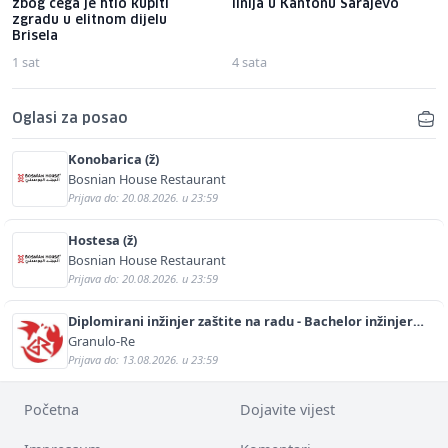
zbog čega je htio kupiti
linija u Kantonu Sarajevo
zgradu u elitnom dijelu
Brisela
1 sat
4 sata
Oglasi za posao
Konobarica (ž)
Bosnian House Restaurant
Prijava do: 20.08.2026. u 23:59
Hostesa (ž)
Bosnian House Restaurant
Prijava do: 20.08.2026. u 23:59
Diplomirani inžinjer zaštite na radu - Bachelor inžinjer
sigurnosti i pomoći (m/ž)
Granulo-Re
Prijava do: 13.08.2026. u 23:59
Početna
Dojavite vijest