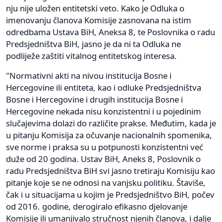
nju nije uložen entitetski veto. Kako je Odluka o
imenovanju članova Komisije zasnovana na istim
odredbama Ustava BiH, Aneksa 8, te Poslovnika o radu
Predsjedništva BiH, jasno je da ni ta Odluka ne
podliježe zaštiti vitalnog entitetskog interesa.
"Normativni akti na nivou institucija Bosne i
Hercegovine ili entiteta, kao i odluke Predsjedništva
Bosne i Hercegovine i drugih institucija Bosne i
Hercegovine nekada nisu konzistentni i u pojedinim
slučajevima dolazi do različite prakse. Međutim, kada je
u pitanju Komisija za očuvanje nacionalnih spomenika,
sve norme i praksa su u potpunosti konzistentni već
duže od 20 godina. Ustav BiH, Aneks 8, Poslovnik o
radu Predsjedništva BiH svi jasno tretiraju Komisiju kao
pitanje koje se ne odnosi na vanjsku politiku. Štaviše,
čak i u situacijama u kojim je Predsjedništvo BiH, počev
od 2016. godine, derogiralo efikasno djelovanje
Komisije ili umanjivalo stručnost njenih članova, i dalje