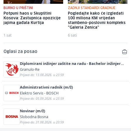
BURNO U PRIŠTINI
ZADNJI STANDARDI GRADNJE
Potpuni haos u Skupštini
Pogledajte kako će izgledati
Kosova: Zastupnica opozicije
100 miliona KM vrijedan
jajima gađala Kurtija
stambeno-poslovni kompleks
"Galeria Zenica"
1 sat
6 sati
Oglasi za posao
Diplomirani inžinjer zaštite na radu - Bachelor inžinjer
sigurnosti i pomoći (m/ž)
Granulo-Re
Prijava do: 13.08.2026. u 23:59
Administrativni radnik (m/ž)
Elektro Servis - BOSCH
Prijava do: 05.09.2026. u 23:59
Novinar (m/ž)
Slobodna Bosna
Prijava do: 31.08.2026. u 23:59