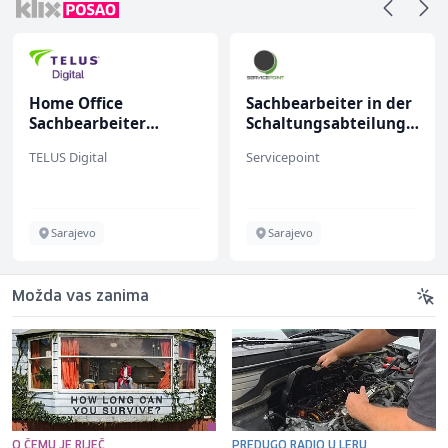
Home Office
Sachbearbeiter in der
Sachbearbeiter
Schaltungsabteilung
(m/w/d) für einen
(m/w)
TELUS Digital
Servicepoint
bekannten deutschen
Energieversorger
Sarajevo
Sarajevo
Možda vas zanima
O ČEMU JE RIJEČ
PREDUGO RADIO U LERU