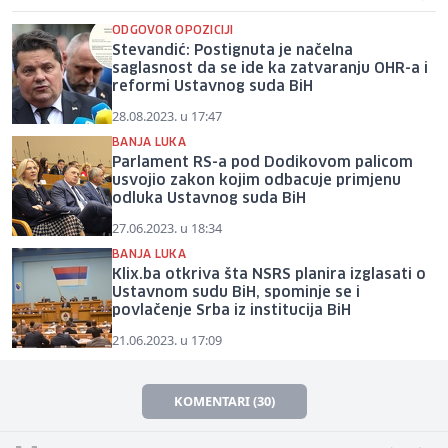
ODGOVOR OPOZICIJI
Stevandić: Postignuta je načelna
saglasnost da se ide ka zatvaranju OHR-a i
reformi Ustavnog suda BiH
28.08.2023. u 17:47
BANJA LUKA
Parlament RS-a pod Dodikovom palicom
usvojio zakon kojim odbacuje primjenu
odluka Ustavnog suda BiH
27.06.2023. u 18:34
BANJA LUKA
Klix.ba otkriva šta NSRS planira izglasati o
Ustavnom sudu BiH, spominje se i
povlačenje Srba iz institucija BiH
21.06.2023. u 17:09
KOMENTARI (30)