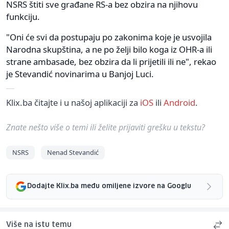
NSRS štiti sve građane RS-a bez obzira na njihovu
funkciju.
"Oni će svi da postupaju po zakonima koje je usvojila
Narodna skupština, a ne po želji bilo koga iz OHR-a ili
strane ambasade, bez obzira da li prijetili ili ne", rekao
je Stevandić novinarima u Banjoj Luci.
Klix.ba čitajte i u našoj aplikaciji za
iOS
ili
Android
.
Znate nešto više o temi ili želite prijaviti grešku u tekstu?
NSRS
Nenad Stevandić
Dodajte Klix.ba među omiljene izvore na Googlu
Više na istu temu