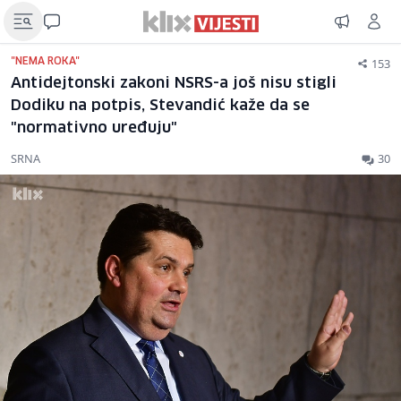
153
"NEMA ROKA"
Antidejtonski zakoni NSRS-a još nisu stigli
Dodiku na potpis, Stevandić kaže da se
"normativno uređuju"
SRNA
30