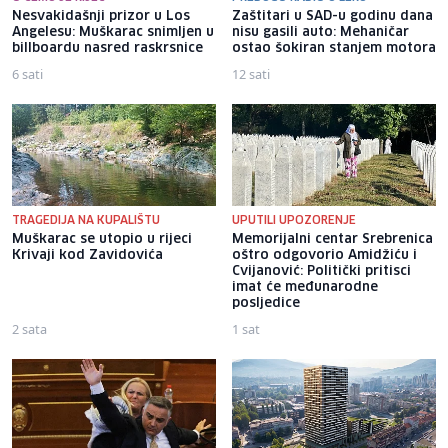
Nesvakidašnji prizor u Los
Zaštitari u SAD-u godinu dana
Angelesu: Muškarac snimljen u
nisu gasili auto: Mehaničar
billboardu nasred raskrsnice
ostao šokiran stanjem motora
6 sati
12 sati
TRAGEDIJA NA KUPALIŠTU
UPUTILI UPOZORENJE
Muškarac se utopio u rijeci
Memorijalni centar Srebrenica
Krivaji kod Zavidovića
oštro odgovorio Amidžiću i
Cvijanović: Politički pritisci
imat će međunarodne
posljedice
2 sata
1 sat