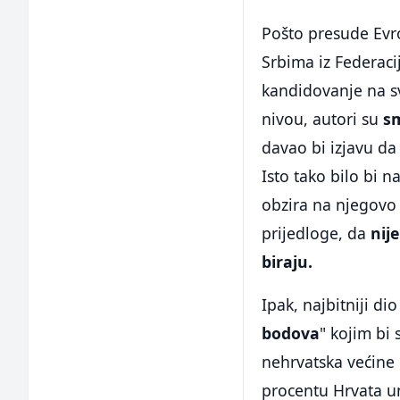
Pošto presude Evr
Srbima iz Federaci
kandidovanje na sv
nivou, autori su
sm
davao bi izjavu da
Isto tako bilo bi 
obzira na njegovo e
prijedloge, da
nij
biraju.
Ipak, najbitniji di
bodova
" kojim bi
nehrvatska većine 
procentu Hrvata u