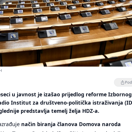
H
Podi
eseci u javnost je izašao prijedlog reforme Izbornog
adio Institut za društveno-politička istraživanja (ID
glednije predstavlja temelj želja HDZ-a.
razrađuje
način biranja članova Domova naroda