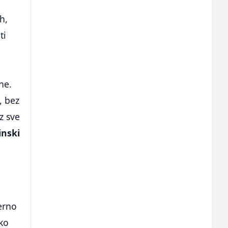
h,
ti
ne.
, bez
z sve
inski
erno
ko