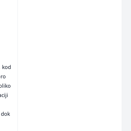
, kod
oro
oliko
ciji
, dok