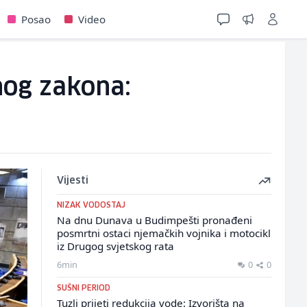
Posao
Video
nog zakona:
Vijesti
NIZAK VODOSTAJ
Na dnu Dunava u Budimpešti pronađeni
posmrtni ostaci njemačkih vojnika i motocikl
iz Drugog svjetskog rata
6min
0
0
SUŠNI PERIOD
Tuzli prijeti redukcija vode: Izvorišta na