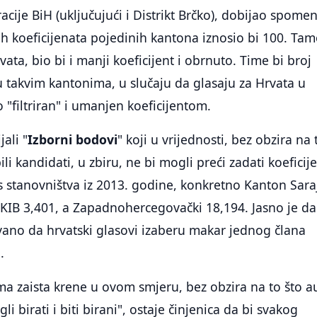
cije BiH (uključujući i Distrikt Brčko), dobijao spomen
svih koeficijenata pojedinih kantona iznosio bi 100. Ta
ata, bio bi i manji koeficijent i obrnuto. Time bi broj
 takvim kantonima, u slučaju da glasaju za Hrvata u
 "filtriran" i umanjen koeficijentom.
jali "
Izborni bodovi
" koji u vrijednosti, bez obzira na 
li kandidati, u zbiru, ne bi mogli preći zadati koeficije
is stanovništva iz 2013. godine, konkretno Kanton Sar
KIB 3,401, a Zapadnohercegovački 18,194. Jasno je da
vano da hrvatski glasovi izaberu makar jednog člana
.
ma zaista krene u ovom smjeru, bez obzira na to što a
li birati i biti birani", ostaje činjenica da bi svakog