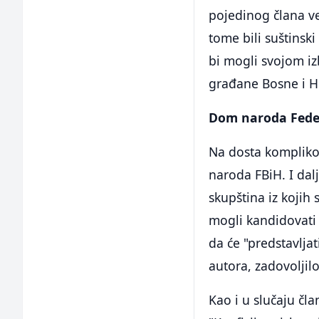
pojedinog člana ve
tome bili suštinsk
bi mogli svojom iz
građane Bosne i H
Dom naroda Feder
Na dosta komplikov
naroda FBiH. I dal
skupština iz kojih
mogli kandidovati 
da će "predstavljat
autora, zadovoljil
Kao i u slučaju čl