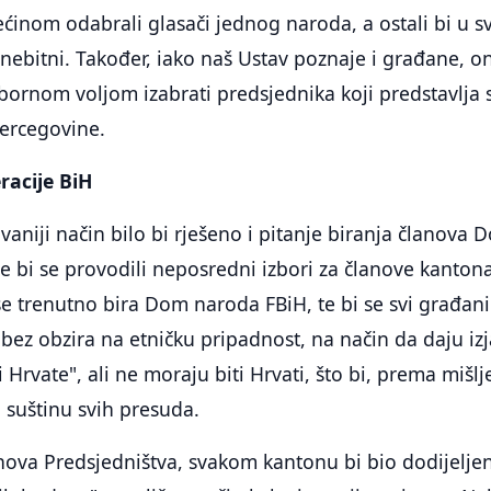
ćinom odabrali glasači jednog naroda, a ostali bi u 
i nebitni. Također, iako naš Ustav poznaje i građane, o
bornom voljom izabrati predsjednika koji predstavlja 
ercegovine.
acije BiH
aniji način bilo bi rješeno i pitanje biranja članova
je bi se provodili neposredni izbori za članove kanton
 se trenutno bira Dom naroda FBiH, te bi se svi građani
bez obzira na etničku pripadnost, na način da daju iz
i Hrvate", ali ne moraju biti Hrvati, što bi, prema mišlj
o suštinu svih presuda.
anova Predsjedništva, svakom kantonu bi bio dodijelje