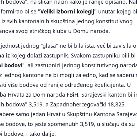
nih bodova", na sličan način kako je ranije opisano. N
 formirao bi se
"Veliki izborni kolegij"
unutar kojeg bi
i iz svih kantonalnih skupština jednog konstitutivnog
članova svog etničkog kluba u Domu naroda.
ednost jednog "glasa" ne bi bila ista, već bi zavisila 
na iz kojeg dolazi zastupnik. Svakom zastupniku bili bi
ni bodovi
", ali zastupnici jednog konstitutivnog naroda
z jednog kantona ne bi mogli zajedno, kad se saberu 
siti više bodova od ranije određenog koeficijenta. U
uba Hrvata za Dom naroda FBiH, Sarajevski kanton bi 
nih bodova" 3,519, a Zapadnohercegovački 18,825.
izabere samo jedan Hrvat u Skupštinu Kantona Sarajev
ne bodove, to jeste spomenutih 3,519, u slučaju da su
bi bodove, i tako dalje.