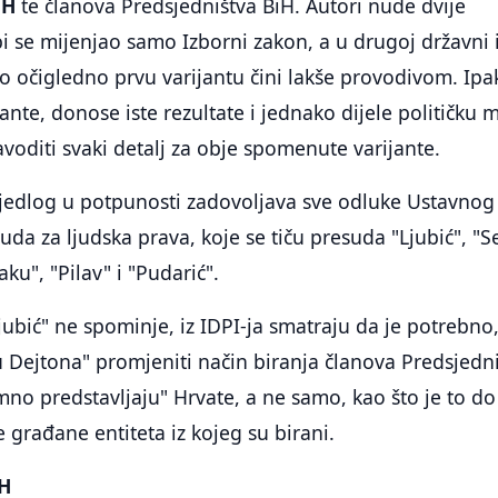
iH
te članova Predsjedništva BiH. Autori nude dvije
 bi se mijenjao samo Izborni zakon, a u drugoj državni 
što očigledno prvu varijantu čini lakše provodivom. Ipa
jante, donose iste rezultate i jednako dijele političku 
oditi svaki detalj za obje spomenute varijante.
ijedlog u potpunosti zadovoljava sve odluke Ustavnog
da za ljudska prava, koje se tiču presuda "Ljubić", "Se
laku", "Pilav" i "Pudarić".
jubić" ne spominje, iz IDPI-ja smatraju da je potrebno
 Dejtona" promjeniti način biranja članova Predsjedn
imno predstavljaju" Hrvate, a ne samo, kao što je to do
e građane entiteta iz kojeg su birani.
iH