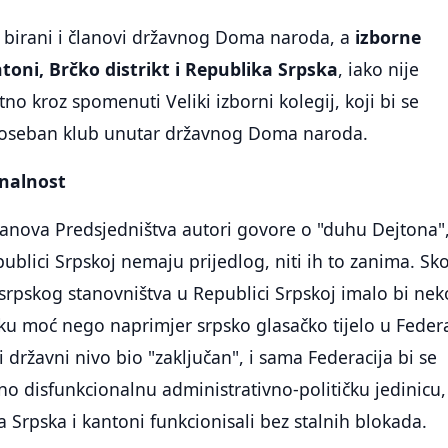
ili birani i članovi državnog Doma naroda, a
izborne
antoni, Brčko distrikt i Republika Srpska
, iako nije
no kroz spomenuti Veliki izborni kolegij, koji bi se
poseban klub unutar državnog Doma naroda.
onalnost
lanova Predsjedništva autori govore o "duhu Dejtona"
publici Srpskoj nemaju prijedlog, niti ih to zanima. Sk
rpskog stanovništva u Republici Srpskoj imalo bi nek
ku moć nego naprimjer srpsko glasačko tijelo u Federa
 državni nivo bio "zaključan", i sama Federacija bi se
no disfunkcionalnu administrativno-političku jedinicu
a Srpska i kantoni funkcionisali bez stalnih blokada.