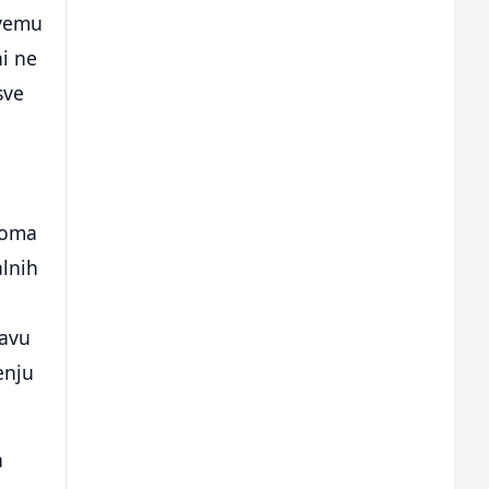
svemu
ni ne
sve
 Doma
alnih
javu
enju
n