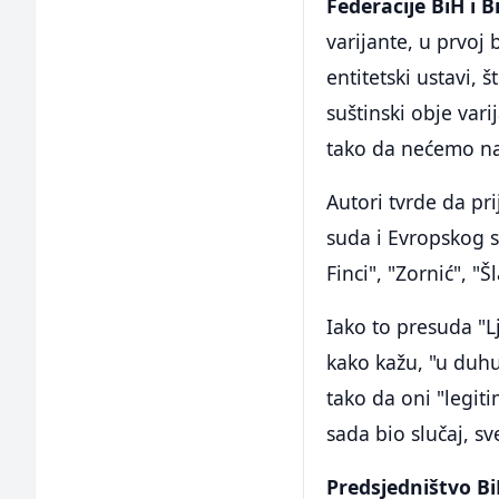
Federacije BiH i B
varijante, u prvoj
entitetski ustavi, 
suštinski obje vari
tako da nećemo nav
Autori tvrde da pr
suda i Evropskog su
Finci", "Zornić", "Š
Iako to presuda "L
kako kažu, "u duhu
tako da oni "legit
sada bio slučaj, sv
Predsjedništvo B