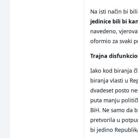
Na isti način bi b
jedinice bili bi k
navedeno, vjerovat
oformio za svaki 
Trajna disfunkci
Iako kod biranja č
biranja vlasti u Re
dvadeset posto nes
puta manju politič
BiH. Ne samo da bi
pretvorila u potpu
bi jedino Republik