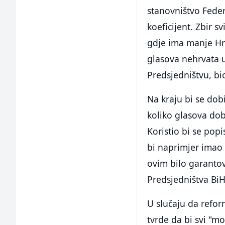
stanovništvo Federa
koeficijent. Zbir 
gdje ima manje Hrv
glasova nehrvata u
Predsjedništvu, bio
Na kraju bi se dobi
koliko glasova dobi
Koristio bi se pop
bi naprimjer imao 
ovim bilo garanto
Predsjedništva BiH
U slučaju da refor
tvrde da bi svi "mog