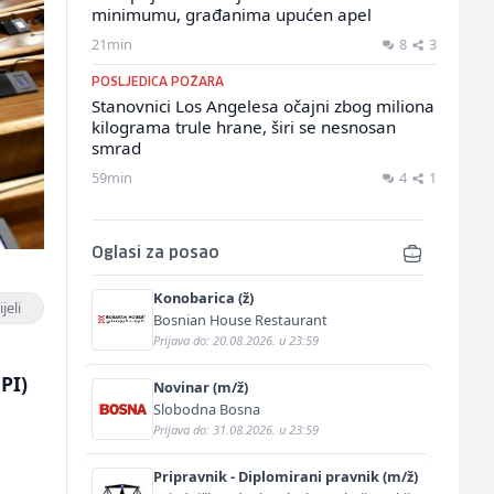
minimumu, građanima upućen apel
21min
8
3
POSLJEDICA POŽARA
Stanovnici Los Angelesa očajni zbog miliona
kilograma trule hrane, širi se nesnosan
smrad
59min
4
1
Oglasi za posao
Konobarica (ž)
jeli
Bosnian House Restaurant
Prijava do: 20.08.2026. u 23:59
PI)
Novinar (m/ž)
Slobodna Bosna
Prijava do: 31.08.2026. u 23:59
Pripravnik - Diplomirani pravnik (m/ž)