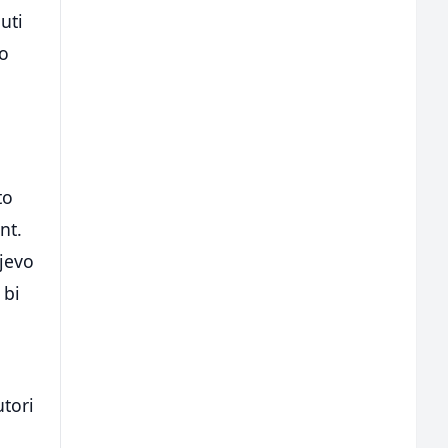
uti
mo
to
nt.
ajevo
 bi
utori