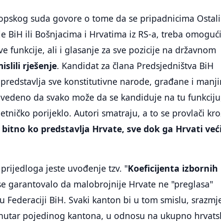
opskog suda govore o tome da se pripadnicima Ostali
je BiH ili Bošnjacima i Hrvatima iz RS-a, treba omogući
e funkcije, ali i glasanje za sve pozicije na državnom
islili rješenje
. Kandidat za člana Predsjedništva BiH
 predstavlja sve konstitutivne narode, građane i manji
navedeno da svako može da se kandiduje na tu funkciju
tničko porijeklo. Autori smatraju, a to se provlači kro
e bitno ko predstavlja Hrvate, sve dok ga Hrvati već
o prijedloga jeste uvođenje tzv. "
Koeficijenta izbornih
 se garantovalo da malobrojnije Hrvate ne "preglasa"
u Federaciji BiH. Svaki kanton bi u tom smislu, srazmj
nutar pojedinog kantona, u odnosu na ukupno hrvats