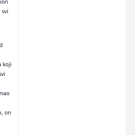
akon
 svi
od
 koji
svi
imao
o, on