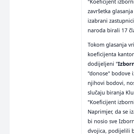
"Koeficijent izbor
završetka glasanja
izabrani zastupnic
naroda birali 17 
Tokom glasanja vrij
koeficijenta kanto
dodijeljeni "
Izbor
"donose" bodove i
njihovi bodovi, no
slučaju biranja Kl
"Koeficijent izbor
Naprimjer, da se 
bi nosio sve Izbor
dvojica, podijelili 