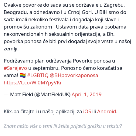
Ovakve povorke do sada su se održavale u Zagrebu,
Beogradu, a odnedavno i u Crnoj Gori. U BiH smo do
sada imali nekoliko festivala i događaja koji slave i
promovišu zakonom i Ustavom data prava osobama
nekonvencionalnih seksualnih orijentacija, a Bh.
povorka ponosa će biti prvi događaj svoje vrste u našoj
zemlji.
Podržavamo plan održavanja Povorke ponosa u
#Sarajevo
u septembru. Ponosno ćemo koračati sa
vama! 🏳️‍🌈
#LGBTIQ
@BHpovorkaponosa
https://t.co/Wl0MYpyVKi
— Matt Field (@MattFieldUK)
April 1, 2019
Klix.ba čitajte i u našoj aplikaciji za
iOS
ili
Android
.
Znate nešto više o temi ili želite prijaviti grešku u tekstu?