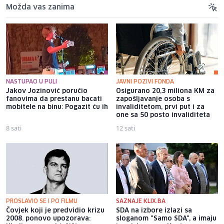
Možda vas zanima
NASTUPAO U PULI
JAVNI POZIVI FONDA
Jakov Jozinović poručio
Osigurano 20,3 miliona KM za
fanovima da prestanu bacati
zapošljavanje osoba s
mobitele na binu: Pogazit ću ih
invaliditetom, prvi put i za
one sa 50 posto invaliditeta
8 sati
12 sati
PROSLAVIO SE I PO FILMU
SAZNAJE KLIX.BA
Čovjek koji je predvidio krizu
SDA na izbore izlazi sa
2008. ponovo upozorava:
sloganom "Samo SDA", a imaju