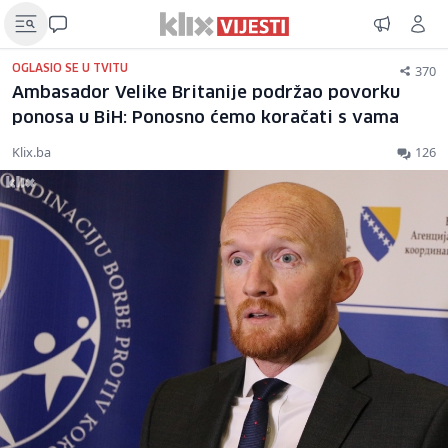
370
OGLASIO SE U TVITU
Ambasador Velike Britanije podržao povorku
ponosa u BiH: Ponosno ćemo koračati s vama
Klix.ba
126