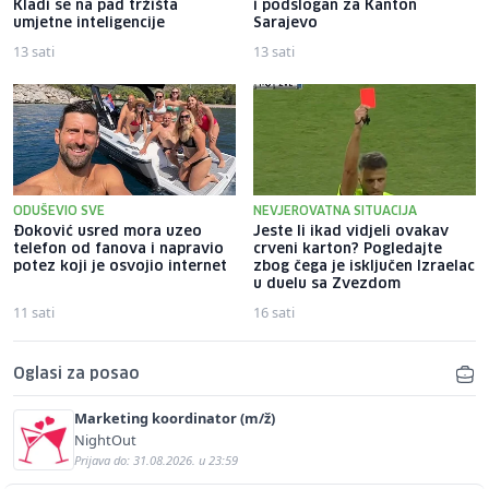
Kladi se na pad tržišta
i podslogan za Kanton
umjetne inteligencije
Sarajevo
13 sati
13 sati
ODUŠEVIO SVE
NEVJEROVATNA SITUACIJA
Đoković usred mora uzeo
Jeste li ikad vidjeli ovakav
telefon od fanova i napravio
crveni karton? Pogledajte
potez koji je osvojio internet
zbog čega je isključen Izraelac
u duelu sa Zvezdom
11 sati
16 sati
Oglasi za posao
Marketing koordinator (m/ž)
NightOut
Prijava do: 31.08.2026. u 23:59