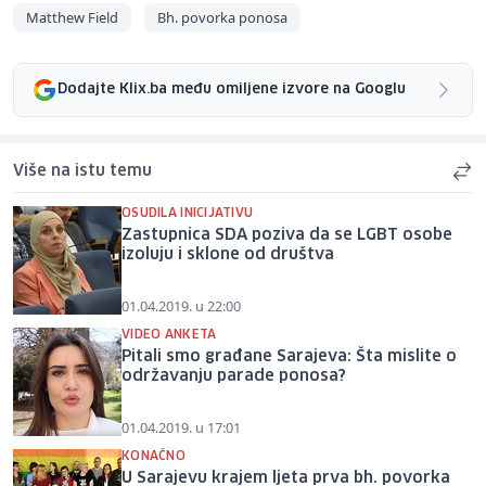
Matthew Field
Bh. povorka ponosa
Dodajte Klix.ba među omiljene izvore na Googlu
Više na istu temu
OSUDILA INICIJATIVU
Zastupnica SDA poziva da se LGBT osobe
izoluju i sklone od društva
01.04.2019. u 22:00
VIDEO ANKETA
Pitali smo građane Sarajeva: Šta mislite o
održavanju parade ponosa?
01.04.2019. u 17:01
KONAČNO
U Sarajevu krajem ljeta prva bh. povorka