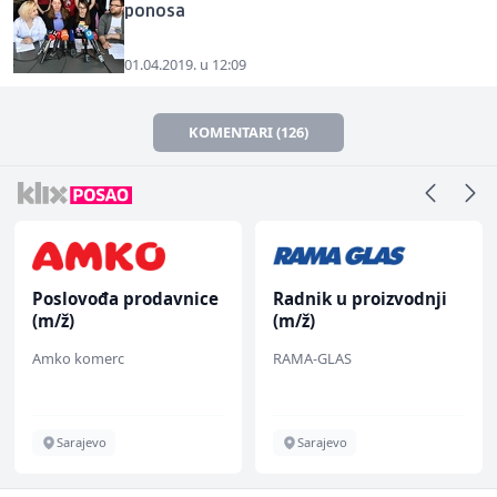
ponosa
01.04.2019. u 12:09
KOMENTARI (126)
Poslovođa prodavnice
Radnik u proizvodnji
(m/ž)
(m/ž)
Amko komerc
RAMA-GLAS
Sarajevo
Sarajevo