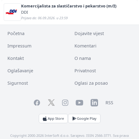
Komercijalista za slastičarstvo i pekarstvo (m/ž)
DDI
Prijava do: 06.09.2026. u 23:59
Početna
Dojavite vijest
Impressum
Komentari
Kontakt
O nama
Oglašavanje
Privatnost
Sigurnost
Oglasi za posao
Facebook
YouTube
LinkedIn
Twitter
Instagram
RSS
App Store
Google Play
Copyright 2000-2026 InterSoft d.o.o. Sarajevo. ISSN 2566-3771. Sva prava