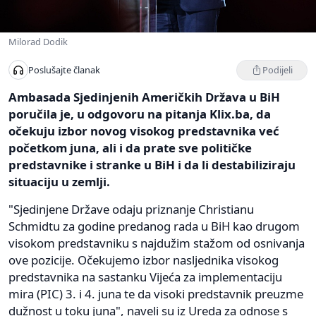
Milorad Dodik
Podijeli
Poslušajte članak
Ambasada Sjedinjenih Američkih Država u BiH
poručila je, u odgovoru na pitanja Klix.ba, da
očekuju izbor novog visokog predstavnika već
početkom juna, ali i da prate sve političke
predstavnike i stranke u BiH i da li destabiliziraju
situaciju u zemlji.
"Sjedinjene Države odaju priznanje Christianu
Schmidtu za godine predanog rada u BiH kao drugom
visokom predstavniku s najdužim stažom od osnivanja
ove pozicije. Očekujemo izbor nasljednika visokog
predstavnika na sastanku Vijeća za implementaciju
mira (PIC) 3. i 4. juna te da visoki predstavnik preuzme
dužnost u toku juna", naveli su iz Ureda za odnose s