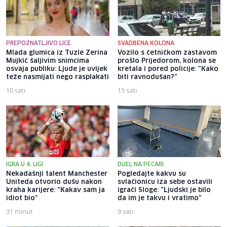
PREPOZNATLJIVO LICE
SVADBENA KOLONA
Mlada glumica iz Tuzle Zerina
Vozilo s četničkom zastavom
Mujkić šaljivim snimcima
prošlo Prijedorom, kolona se
osvaja publiku: Ljude je uvijek
kretala i pored policije: "Kako
teže nasmijati nego rasplakati
biti ravnodušan?"
10 sati
15 sati
IGRA U 4. LIGI
DUEL NA PECARI
Nekadašnji talent Manchester
Pogledajte kakvu su
Uniteda otvorio dušu nakon
svlačionicu iza sebe ostavili
kraha karijere: "Kakav sam ja
igrači Sloge: "Ljudski je bilo
idiot bio"
da im je takvu i vratimo"
31 minut
9 sati