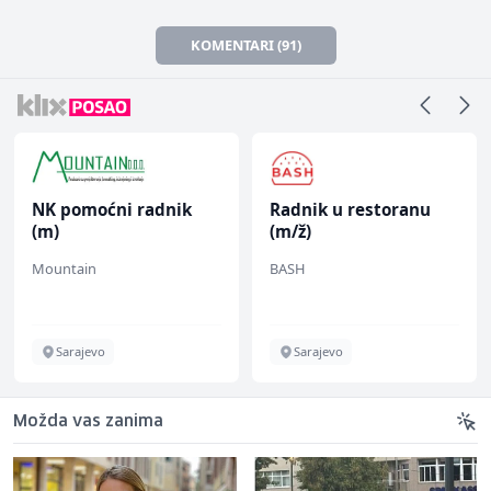
KOMENTARI (91)
NK pomoćni radnik
Radnik u restoranu
(m)
(m/ž)
Mountain
BASH
Sarajevo
Sarajevo
Možda vas zanima