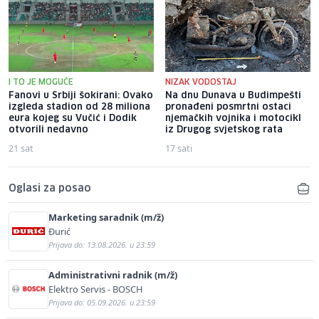
I TO JE MOGUĆE
NIZAK VODOSTAJ
Fanovi u Srbiji šokirani: Ovako
Na dnu Dunava u Budimpešti
izgleda stadion od 28 miliona
pronađeni posmrtni ostaci
eura kojeg su Vučić i Dodik
njemačkih vojnika i motocikl
otvorili nedavno
iz Drugog svjetskog rata
21 sat
17 sati
Oglasi za posao
Marketing saradnik (m/ž)
Đurić
Prijava do: 13.08.2026. u 23:59
Administrativni radnik (m/ž)
Elektro Servis - BOSCH
Prijava do: 05.09.2026. u 23:59