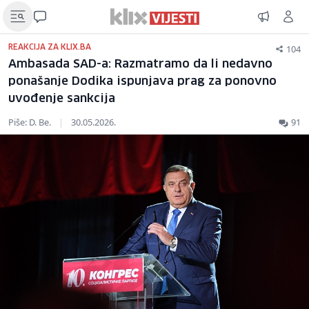
104
REAKCIJA ZA KLIX.BA
Ambasada SAD-a: Razmatramo da li nedavno
ponašanje Dodika ispunjava prag za ponovno
uvođenje sankcija
Piše: D. Be.
|
30.05.2026.
91