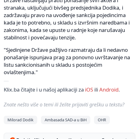
Države nastavljaju pratiti ponašanje svih aktera i
stranaka, uključujući bivšeg predsjednika Dodika, i
zadržavaju pravo na uvođenje sankcija pojedincima
kada je to potrebno, u skladu s izvršnim naredbama i
zakonima, kada se upuste u radnje koje narušavaju
stabilnost i povećavaju tenzije.
"Sjedinjene Države pažljivo razmatraju da li nedavno
ponašanje ispunjava prag za ponovno uvrštavanje na
listu sankcionisanih u skladu s postojećim
ovlaštenjima."
Klix.ba čitajte i u našoj aplikaciji za
iOS
ili
Android
.
Znate nešto više o temi ili želite prijaviti grešku u tekstu?
Milorad Dodik
Ambasada SAD-a u BiH
OHR