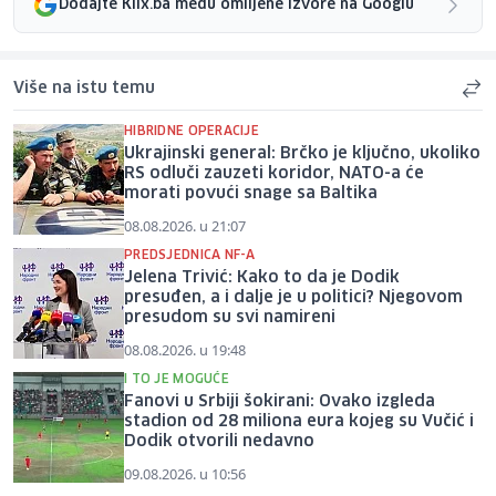
Dodajte Klix.ba među omiljene izvore na Googlu
Više na istu temu
HIBRIDNE OPERACIJE
Ukrajinski general: Brčko je ključno, ukoliko
RS odluči zauzeti koridor, NATO-a će
morati povući snage sa Baltika
08.08.2026. u 21:07
PREDSJEDNICA NF-A
Jelena Trivić: Kako to da je Dodik
presuđen, a i dalje je u politici? Njegovom
presudom su svi namireni
08.08.2026. u 19:48
I TO JE MOGUĆE
Fanovi u Srbiji šokirani: Ovako izgleda
stadion od 28 miliona eura kojeg su Vučić i
Dodik otvorili nedavno
09.08.2026. u 10:56