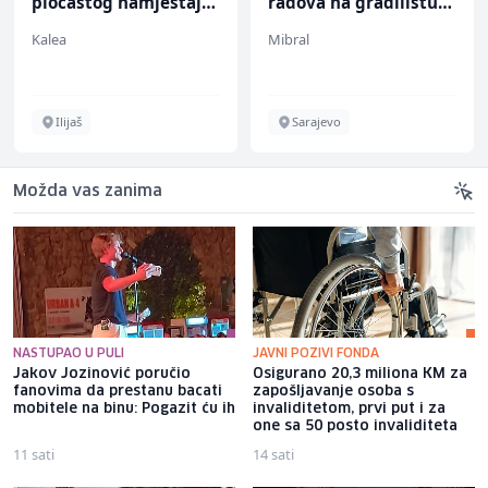
pločastog namještaja
radova na gradilištu
(m/ž)
(m/ž)
Kalea
Mibral
Ilijaš
Sarajevo
Možda vas zanima
NASTUPAO U PULI
JAVNI POZIVI FONDA
Jakov Jozinović poručio
Osigurano 20,3 miliona KM za
fanovima da prestanu bacati
zapošljavanje osoba s
mobitele na binu: Pogazit ću ih
invaliditetom, prvi put i za
one sa 50 posto invaliditeta
11 sati
14 sati