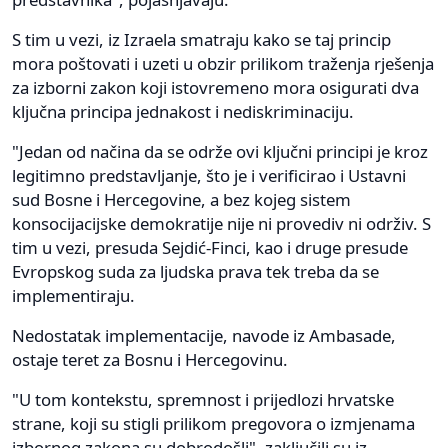
S tim u vezi, iz Izraela smatraju kako se taj princip
mora poštovati i uzeti u obzir prilikom traženja rješenja
za izborni zakon koji istovremeno mora osigurati dva
ključna principa jednakost i nediskriminaciju.
"Jedan od načina da se održe ovi ključni principi je kroz
legitimno predstavljanje, što je i verificirao i Ustavni
sud Bosne i Hercegovine, a bez kojeg sistem
konsocijacijske demokratije nije ni provediv ni održiv. S
tim u vezi, presuda Sejdić-Finci, kao i druge presude
Evropskog suda za ljudska prava tek treba da se
implementiraju.
Nedostatak implementacije, navode iz Ambasade,
ostaje teret za Bosnu i Hercegovinu.
"U tom kontekstu, spremnost i prijedlozi hrvatske
strane, koji su stigli prilikom pregovora o izmjenama
izbornog zakona su dobrodošli", zaključili su iz