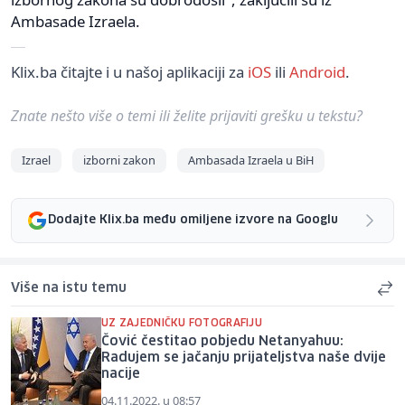
Ambasade Izraela.
Klix.ba čitajte i u našoj aplikaciji za
iOS
ili
Android
.
Znate nešto više o temi ili želite prijaviti grešku u tekstu?
Izrael
izborni zakon
Ambasada Izraela u BiH
Dodajte Klix.ba među omiljene izvore na Googlu
Više na istu temu
UZ ZAJEDNIČKU FOTOGRAFIJU
Čović čestitao pobjedu Netanyahuu:
Radujem se jačanju prijateljstva naše dvije
nacije
04.11.2022. u 08:57