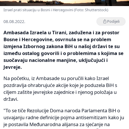
Izrael prati situaciju u Bosni i Hercegovini (Foto: Shutterstock)
08.08.2022.
Podijeli
Ambasada Izraela u Tirani, zadužena i za prostor
Bosne i Hercegovine, osvrnula se na problem
izmjena Izbornog zakona BiH u našoj državi te su
između ostalog govorili i o problemima s kojima se
suočavaju nacionalne manjine, uključujući i
Jevreje.
Na početku, iz Ambasade su poručili kako Izrael
pozdravlja ohrabrujuće akcije koje je poduzela BiH s
ciljem zaštite jevrejske zajednice i njenog položaja u
državi.
"To se tiče Rezolucije Doma naroda Parlamenta BiH o
usvajanju radne definicije pojma antisemitizam kako ju
je postavila Međunarodna alijansa za sjećanje na