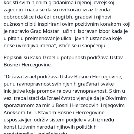
koristi svim njenim građanima i njenoj jevrejskoj
zajednici i nada se da su ovi koraci izraz trenda
dobrodošlice i da će i drugi bh. gradovi i njihovi
dužnosnici biti inspirirani ovim pozitivnim korakom koji
je napravio Grad Mostar i učiniti ispravan izbor kada je
u pitanju preimenovanje ulica i javnih ustanova koje
nose uvredljiva imena", ističe se u saopćenju.
Pojasnili su kako Izrael u potpunosti podržava Ustav
Bosne i Hercegovine.
"Država Izrael podržava Ustav Bosne i Hercegovine,
punu ravnopravnost svih njenih građana i svake
inicijative koja promovira ovu ravnopravnost. S tim u
vezi treba istaći da Izrael čvrsto vjeruje da je Okvirnim
sporazumom za mir u Bosni i Hercegovini i njegovim
Aneksom IV - Ustavom Bosne i Hercegovine
uspostavljen održiv sistem podjele vlasti između
konstitutivnih naroda i njihovih političkih
predstavnika", pojašnjavaju.