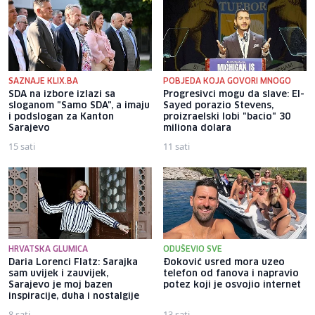
SAZNAJE KLIX.BA
POBJEDA KOJA GOVORI MNOGO
SDA na izbore izlazi sa
Progresivci mogu da slave: El-
sloganom "Samo SDA", a imaju
Sayed porazio Stevens,
i podslogan za Kanton
proizraelski lobi "bacio" 30
Sarajevo
miliona dolara
15 sati
11 sati
HRVATSKA GLUMICA
ODUŠEVIO SVE
Daria Lorenci Flatz: Sarajka
Đoković usred mora uzeo
sam uvijek i zauvijek,
telefon od fanova i napravio
Sarajevo je moj bazen
potez koji je osvojio internet
inspiracije, duha i nostalgije
8 sati
13 sati