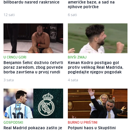
billboardu nasred raskrsnice
američke baze, a sad na
njihove potrčke
12 sati
6 sati
U CRNOJ GORI
BIVŠI ZMAJ
Benjamin Šehić doživio četvrti
Kenan Kodro postigao gol
poraz zaredom, zbog povrede
protiv velikog Real Madrida,
borba završena u prvoj rundi
pogledajte njegov pogodak
3 sata
4 sata
GOSPODSKI
BURNO U PRIŠTINI
Real Madrid pokazao zašto je
Potpuni haos u Skupštini