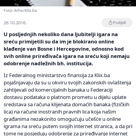
Foto: Arhiv/Klix.ba
26.10.2016.
Podijeli
U posljednjih nekoliko dana ljubitelji igara na
sreću primijetili su da im je blokirano online
klađenje van Bosne i Hercegovine, odnosno kod
svih online priređivača igara na sreću koji nemaju
odobrenje nadležnih bh. institucija.
Iz Federalnog ministarstvo finansija za Klix.ba
pojašnjavaju da su u okviru svojih zakonskih ovlaštenja
zahtijevali od komercijalnih banaka u Federaciji
dostavu podataka o platnom prometu u dijelu uplate
sredstava sa računa klijenata domaćih banaka (fizičkih
lica) na račune inostranih pravnih lica koja našim
građanima nezakonito omogućuju učešće u online
igrama na sreću putem svojih internet stranica, a da pri
tome ne posjeduju odobrenje za priređivanje internet