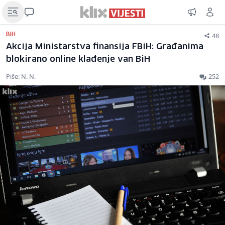
48
BIH
Akcija Ministarstva finansija FBiH: Građanima
blokirano online klađenje van BiH
Piše: N. N.
252