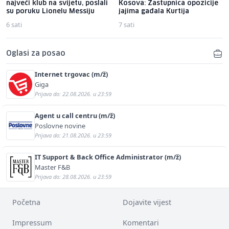
najveći klub na svijetu, poslali
Kosova: Zastupnica opozicije
su poruku Lionelu Messiju
jajima gađala Kurtija
6 sati
7 sati
Oglasi za posao
Internet trgovac (m/ž)
Giga
Prijava do: 22.08.2026. u 23:59
Agent u call centru (m/ž)
Poslovne novine
Prijava do: 21.08.2026. u 23:59
IT Support & Back Office Administrator (m/ž)
Master F&B
Prijava do: 28.08.2026. u 23:59
Početna
Dojavite vijest
Impressum
Komentari