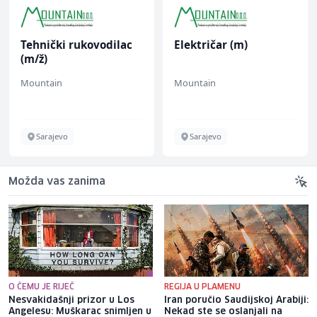
Tehnički rukovodilac
Električar (m)
(m/ž)
Mountain
Mountain
Sarajevo
Sarajevo
Možda vas zanima
O ČEMU JE RIJEČ
REGIJA U PLAMENU
Nesvakidašnji prizor u Los
Iran poručio Saudijskoj Arabiji:
Angelesu: Muškarac snimljen u
Nekad ste se oslanjali na