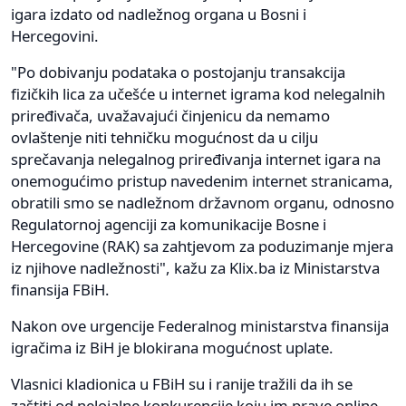
igara izdato od nadležnog organa u Bosni i
Hercegovini.
"Po dobivanju podataka o postojanju transakcija
fizičkih lica za učešće u internet igrama kod nelegalnih
priređivača, uvažavajući činjenicu da nemamo
ovlaštenje niti tehničku mogućnost da u cilju
sprečavanja nelegalnog priređivanja internet igara na
onemogućimo pristup navedenim internet stranicama,
obratili smo se nadležnom državnom organu, odnosno
Regulatornoj agenciji za komunikacije Bosne i
Hercegovine (RAK) sa zahtjevom za poduzimanje mjera
iz njihove nadležnosti", kažu za Klix.ba iz Ministarstva
finansija FBiH.
Nakon ove urgencije Federalnog ministarstva finansija
igračima iz BiH je blokirana mogućnost uplate.
Vlasnici kladionica u FBiH su i ranije tražili da ih se
zaštiti od nelojalne konkurencije koju im prave online