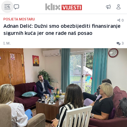
0
POSJETA MOSTARU
Adnan Delić: Dužni smo obezbijediti finansiranje
sigurnih kuća jer one rade naš posao
I. M.
3