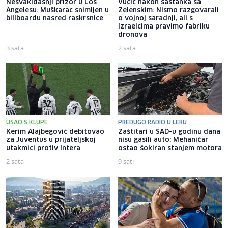
Nesvakidašnji prizor u Los
Vučić nakon sastanka sa
Angelesu: Muškarac snimljen u
Zelenskim: Nismo razgovarali
billboardu nasred raskrsnice
o vojnoj saradnji, ali s
Izraelcima pravimo fabriku
dronova
3 sata
2 sata
UŠAO S KLUPE
PREDUGO RADIO U LERU
Kerim Alajbegović debitovao
Zaštitari u SAD-u godinu dana
za Juventus u prijateljskoj
nisu gasili auto: Mehaničar
utakmici protiv Intera
ostao šokiran stanjem motora
2 sata
9 sati