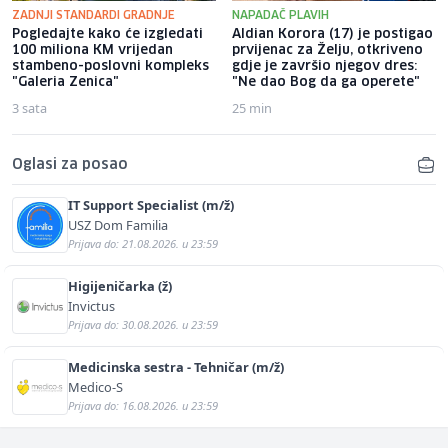
ZADNJI STANDARDI GRADNJE
NAPADAČ PLAVIH
Pogledajte kako će izgledati
Aldian Korora (17) je postigao
100 miliona KM vrijedan
prvijenac za Želju, otkriveno
stambeno-poslovni kompleks
gdje je završio njegov dres:
"Galeria Zenica"
"Ne dao Bog da ga operete"
3 sata
25 min
Oglasi za posao
IT Support Specialist (m/ž)
USZ Dom Familia
Prijava do: 21.08.2026. u 23:59
Higijeničarka (ž)
Invictus
Prijava do: 30.08.2026. u 23:59
Medicinska sestra - Tehničar (m/ž)
Medico-S
Prijava do: 16.08.2026. u 23:59