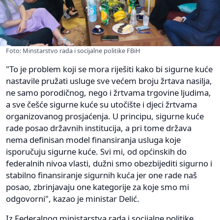
Foto: Minstarstvo rada i socijalne politike FBiH
"To je problem koji se mora riješiti kako bi sigurne kuće
nastavile pružati usluge sve većem broju žrtava nasilja,
ne samo porodičnog, nego i žrtvama trgovine ljudima,
a sve češće sigurne kuće su utočište i djeci žrtvama
organizovanog prosjaćenja. U principu, sigurne kuće
rade posao državnih institucija, a pri tome država
nema definisan model finansiranja usluga koje
isporučuju sigurne kuće. Svi mi, od općinskih do
federalnih nivoa vlasti, dužni smo obezbijediti sigurno i
stabilno finansiranje sigurnih kuća jer one rade naš
posao, zbrinjavaju one kategorije za koje smo mi
odgovorni", kazao je ministar Delić.
Iz Federalnog ministarstva rada i socijalne politike