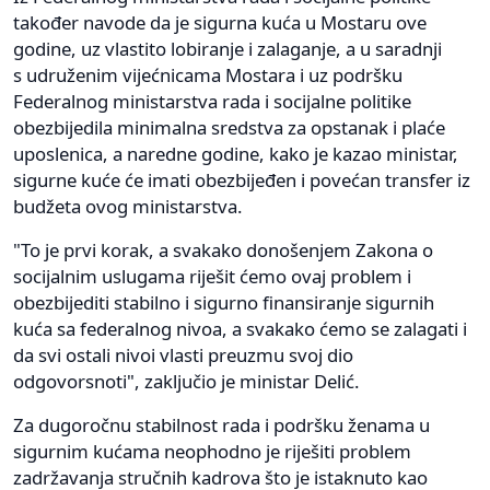
također navode da je sigurna kuća u Mostaru ove
godine, uz vlastito lobiranje i zalaganje, a u saradnji
s udruženim vijećnicama Mostara i uz podršku
Federalnog ministarstva rada i socijalne politike
obezbijedila minimalna sredstva za opstanak i plaće
uposlenica, a naredne godine, kako je kazao ministar,
sigurne kuće će imati obezbijeđen i povećan transfer iz
budžeta ovog ministarstva.
"To je prvi korak, a svakako donošenjem Zakona o
socijalnim uslugama riješit ćemo ovaj problem i
obezbijediti stabilno i sigurno finansiranje sigurnih
kuća sa federalnog nivoa, a svakako ćemo se zalagati i
da svi ostali nivoi vlasti preuzmu svoj dio
odgovorsnoti", zaključio je ministar Delić.
Za dugoročnu stabilnost rada i podršku ženama u
sigurnim kućama neophodno je riješiti problem
zadržavanja stručnih kadrova što je istaknuto kao