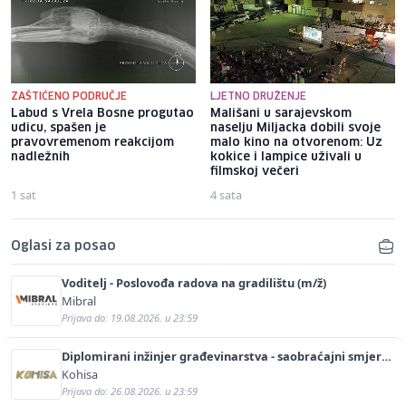
ZAŠTIĆENO PODRUČJE
LJETNO DRUŽENJE
Labud s Vrela Bosne progutao
Mališani u sarajevskom
udicu, spašen je
naselju Miljacka dobili svoje
pravovremenom reakcijom
malo kino na otvorenom: Uz
nadležnih
kokice i lampice uživali u
filmskoj večeri
1 sat
4 sata
Oglasi za posao
Voditelj - Poslovođa radova na gradilištu (m/ž)
Mibral
Prijava do: 19.08.2026. u 23:59
Diplomirani inžinjer građevinarstva - saobraćajni smjer
(m/ž)
Kohisa
Prijava do: 26.08.2026. u 23:59