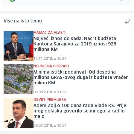
Više na istu temu
MAMAC ZA VLAST
Najveći iznos do sada: Nacrt budžeta
Kantona Sarajevo za 2019. iznosi 928
miliona KM
15.11.2018. u 16:27
NEUMITNA PROPAST
Minimalistički poduhvat: Od desetina
miliona GRAS-ovog duga iz budžeta vraćen
milion KM
08.08.2018. u 11:29
OSVRT PREMIJERA
Adem Zolj o 100 dana rada Vlade KS: Prije
mog dolaska govorilo se mnogo, a radilo
malo
26.07.2018. u 10:54