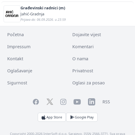
Građevinski radnici (m)
Jahić-Gradnja
Prijava do: 06.09.2026. u 23:59
Početna
Dojavite vijest
Impressum
Komentari
Kontakt
O nama
Oglašavanje
Privatnost
Sigurnost
Oglasi za posao
Facebook
YouTube
LinkedIn
Twitter
Instagram
RSS
App Store
Google Play
Copyright 2000-2026 InterSoft d.o.o. Sarajevo. ISSN 2566-3771. Sva prava