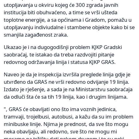
utopljavanja u okviru kojeg će 300 zgrada javnih
institucija biti obuhvaćeno, a time se vrši ušteda
toplotne energije, a sa općinama i Gradom, pomažu u
utopljavanju indiviudalne i stambene objekte kako bi se
smanjila zagađenost zraka.
Ukazao je i na dugogodišnji problem KJKP Gradski
saobraćaj, te istakao da treba razdvojiti pitanje
redovnog održavanja linija i statusa KJKP GRAS.
Naveo je da je inspekcija izvršila preglede linija gdje je
utvrđeno da GRAS ne vrši redovno odvijanje 19 linija.
Izdato je rješenje, a sada je na Ministarstvu saobraćaja
da odluči šta će sa tih 19 linija, kao i drugim linijama.
", GRAS će obavljati ono što ima voznih jedinica,
tramvaji, trojelbusi, autobusi, a kažu da su im problem
minibuske linije. Njima je prednost, da sve što mogu
neka obavljaju, ali redovno, sve što ne mogu mi
moramo na tržištu dati nekom drugom i to su neki