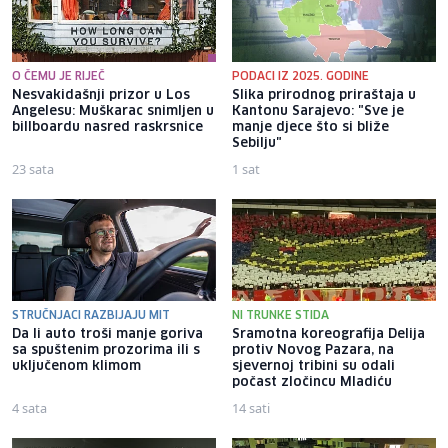
O ČEMU JE RIJEČ
PODACI IZ 2025. GODINE
Nesvakidašnji prizor u Los
Slika prirodnog priraštaja u
Angelesu: Muškarac snimljen u
Kantonu Sarajevo: "Sve je
billboardu nasred raskrsnice
manje djece što si bliže
Sebilju"
23 sata
1 sat
STRUČNJACI RAZBIJAJU MIT
NI TRUNKE STIDA
Da li auto troši manje goriva
Sramotna koreografija Delija
sa spuštenim prozorima ili s
protiv Novog Pazara, na
uključenom klimom
sjevernoj tribini su odali
počast zločincu Mladiću
4 sata
14 sati