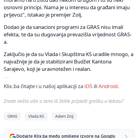
osnovni principi. Nama je u interesu da građani imaju
prijevoz", istakao je premijer Zolj.
Dodao je da sanacioni programi za GRAS nisu imali
efekta, te da su dugovanja prevazišla vrijednost GRAS-
a.
Zaključio je da su Vlada i Skupština KS uradile mnogo, a
najvažnije je da je stabilizirani Budžet Kantona
Sarajevo, koji je uravnotežen i realan.
Klix.ba čitajte i u našoj aplikaciji za
iOS
ili
Android
.
Znate nešto više o temi ili želite prijaviti grešku u tekstu?
GRAS
Vlada KS
Adem Zolj
Dodajte Klix.ba među omiljene izvore na Googlu