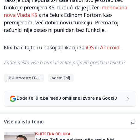
funkcije premijera KS, budući da je jučer
imenovana
nova Vlada KS
s na čelu s Edinom Fortom kao
premijerom, već dobio novu funkciju. Prema toj
računici nije ostao ni puni dan bez funkcije.
Klix.ba čitajte i u našoj aplikaciji za
iOS
ili
Android
.
Znate nešto više o temi ili želite prijaviti grešku u tekstu?
JP Autoceste FBiH
Adem Zolj
Dodajte Klix.ba među omiljene izvore na Googlu
Više na istu temu
ISHITRENA ODLUKA