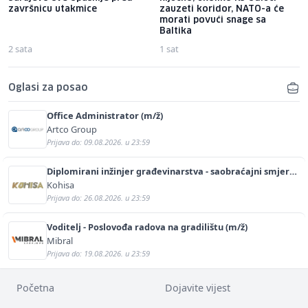
završnicu utakmice
zauzeti koridor, NATO-a će
morati povući snage sa
Baltika
2 sata
1 sat
Oglasi za posao
Office Administrator (m/ž)
Artco Group
Prijava do: 09.08.2026. u 23:59
Diplomirani inžinjer građevinarstva - saobraćajni smjer
(m/ž)
Kohisa
Prijava do: 26.08.2026. u 23:59
Voditelj - Poslovođa radova na gradilištu (m/ž)
Mibral
Prijava do: 19.08.2026. u 23:59
Početna
Dojavite vijest