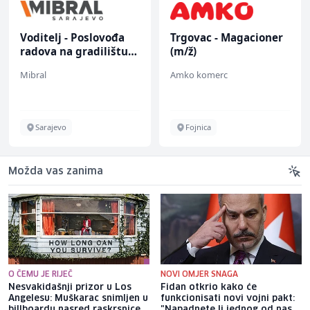
Voditelj - Poslovođa
Trgovac - Magacioner
radova na gradilištu
(m/ž)
(m/ž)
Mibral
Amko komerc
Sarajevo
Fojnica
Možda vas zanima
O ČEMU JE RIJEČ
NOVI OMJER SNAGA
Nesvakidašnji prizor u Los
Fidan otkrio kako će
Angelesu: Muškarac snimljen u
funkcionisati novi vojni pakt:
billboardu nasred raskrsnice
"Napadnete li jednog od nas,