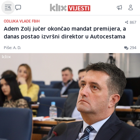
867
ODLUKA VLADE FBIH
Adem Zolj jučer okončao mandat premijera, a
danas postao izvršni direktor u Autocestama
Piše: A. D.
294