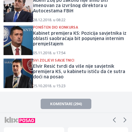
Adem Zolj po zakonu nije smio biti
imenovan za izvršnog direktora u
Autocestama FBiH
28.12.2018. u 08:22
PONIŠTEN DIO KONKURSA
Kabinet premijera KS: Pozicija savjetnika iz
oblasti saobraćaja bit popunjena internim
premještajem
05.11.2018. u 17:54
SVI ZOLJEVI SAVJETNICI
Elvir Resić tvrdi da više nije savjetnik
premijera KS, u kabinetu ističu da će sutra
doći na posao
25.10.2018. u 15:23
KOMENTARI (294)