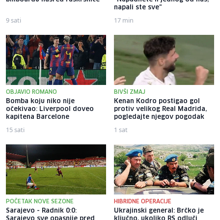
napali ste sve"
9 sati
17 min
OBJAVIO ROMANO
BIVŠI ZMAJ
Bomba koju niko nije
Kenan Kodro postigao gol
očekivao: Liverpool doveo
protiv velikog Real Madrida,
kapitena Barcelone
pogledajte njegov pogodak
15 sati
1 sat
POČETAK NOVE SEZONE
HIBRIDNE OPERACIJE
Sarajevo - Radnik 0:0:
Ukrajinski general: Brčko je
Sarajevo sve opasnije pred
ključno, ukoliko RS odluči