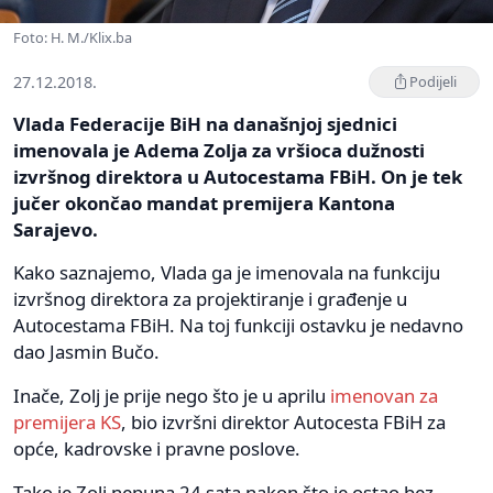
Foto: H. M./Klix.ba
27.12.2018.
Podijeli
Vlada Federacije BiH na današnjoj sjednici
imenovala je Adema Zolja za vršioca dužnosti
izvršnog direktora u Autocestama FBiH. On je tek
jučer okončao mandat premijera Kantona
Sarajevo.
Kako saznajemo, Vlada ga je imenovala na funkciju
izvršnog direktora za projektiranje i građenje u
Autocestama FBiH. Na toj funkciji ostavku je nedavno
dao Jasmin Bučo.
Inače, Zolj je prije nego što je u aprilu
imenovan za
premijera KS
, bio izvršni direktor Autocesta FBiH za
opće, kadrovske i pravne poslove.
Tako je Zolj nepuna 24 sata nakon što je ostao bez