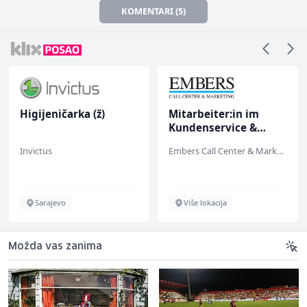
KOMENTARI (5)
Higijeničarka (ž)
Mitarbeiter:in im
Kundenservice &
Support (m/w/d)
Invictus
Embers Call Center & Marketing
Sarajevo
Više lokacija
Možda vas zanima