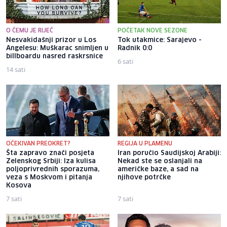
O ČEMU JE RIJEČ
POČETAK NOVE SEZONE
Nesvakidašnji prizor u Los
Tok utakmice: Sarajevo -
Angelesu: Muškarac snimljen u
Radnik 0:0
billboardu nasred raskrsnice
6 sati
14 sati
OČEKIVAN PREOKRET?
REGIJA U PLAMENU
Šta zapravo znači posjeta
Iran poručio Saudijskoj Arabiji:
Zelenskog Srbiji: Iza kulisa
Nekad ste se oslanjali na
poljoprivrednih sporazuma,
američke baze, a sad na
veza s Moskvom i pitanja
njihove potrčke
Kosova
7 sati
7 sati