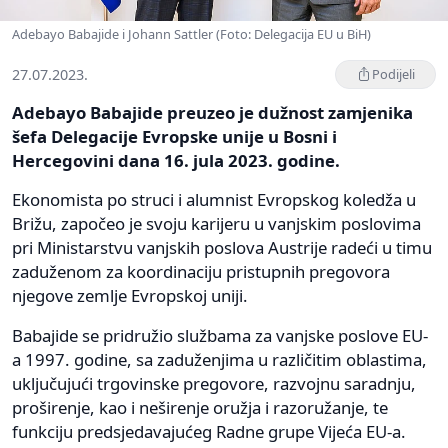
Adebayo Babajide i Johann Sattler (Foto: Delegacija EU u BiH)
27.07.2023.
Podijeli
Adebayo Babajide preuzeo je dužnost zamjenika
šefa Delegacije Evropske unije u Bosni i
Hercegovini dana 16. jula 2023. godine.
Ekonomista po struci i alumnist Evropskog koledža u
Brižu, započeo je svoju karijeru u vanjskim poslovima
pri Ministarstvu vanjskih poslova Austrije radeći u timu
zaduženom za koordinaciju pristupnih pregovora
njegove zemlje Evropskoj uniji.
Babajide se pridružio službama za vanjske poslove EU-
a 1997. godine, sa zaduženjima u različitim oblastima,
uključujući trgovinske pregovore, razvojnu saradnju,
proširenje, kao i neširenje oružja i razoružanje, te
funkciju predsjedavajućeg Radne grupe Vijeća EU-a.