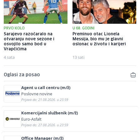
PRVO KOLO
U 68. GODINI
Sarajevo razočaralo na
Preminuo otac Lionela
otvaranju nove sezone i
Messija, bio mu je glavni
osvojilo samo bod u
oslonac u životu i karijeri
Vrapčićima
4 sata
13 sati
Oglasi za posao
Agent u call centru (m/ž)
Poslovne novine
Prijava do: 21.08.2026. u 23:59
Komercijalni službenik (m/ž)
Euro-Asfalt
Prijava do: 27.08.2026. u 23:59
Office Manager (m/ž)