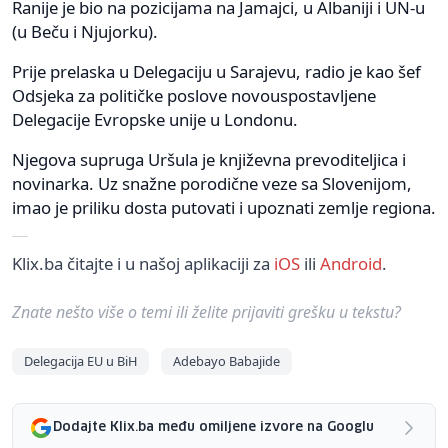
Ranije je bio na pozicijama na Jamajci, u Albaniji i UN-u
(u Beču i Njujorku).
Prije prelaska u Delegaciju u Sarajevu, radio je kao šef
Odsjeka za političke poslove novouspostavljene
Delegacije Evropske unije u Londonu.
Njegova supruga Uršula je književna prevoditeljica i
novinarka. Uz snažne porodične veze sa Slovenijom,
imao je priliku dosta putovati i upoznati zemlje regiona.
Klix.ba čitajte i u našoj aplikaciji za
iOS
ili
Android
.
Znate nešto više o temi ili želite prijaviti grešku u tekstu?
Delegacija EU u BiH
Adebayo Babajide
Dodajte Klix.ba među omiljene izvore na Googlu