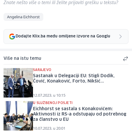
Znate nešto više o temi ili želite prijaviti grešku u tekstu?
Angelina Eichhorst
Dodajte Klix.ba među omiljene izvore na Googlu
Više na istu temu
SARAJEVO
Sastanak u Delegaciji EU: Stigli Dodik,
Čović, Konaković, Forto, Nikšić...
12.07.2023. u 10:15
U SLUŽBENOJ POSJETI
Eichhorst se sastala s Konakovićem:
Aktivnosti iz RS-a odstupaju od potrebnog
za članstvo u EU
10.07.2023. u 20:01