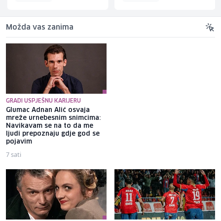
Možda vas zanima
GRADI USPJEŠNU KARIJERU
Glumac Adnan Alić osvaja
Brat Angeline Jolie nakon
mreže urnebesnim snimcima:
razvoda otkrio da je gej: Bio
Navikavam se na to da me
sam opsjednut Disney
ljudi prepoznaju gdje god se
princezama
pojavim
7 sati
6 sati