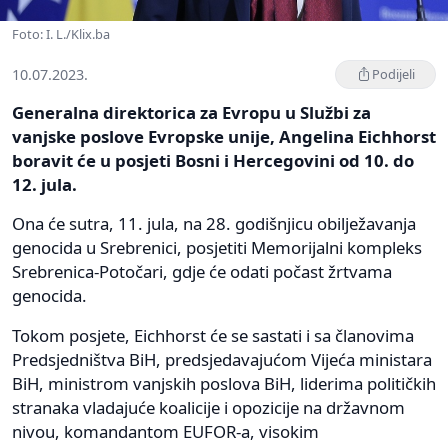
Foto: I. L./Klix.ba
10.07.2023.
Podijeli
Generalna direktorica za Evropu u Službi za
vanjske poslove Evropske unije, Angelina Eichhorst
boravit će u posjeti Bosni i Hercegovini od 10. do
12. jula.
Ona će sutra, 11. jula, na 28. godišnjicu obilježavanja
genocida u Srebrenici, posjetiti Memorijalni kompleks
Srebrenica-Potočari, gdje će odati počast žrtvama
genocida.
Tokom posjete, Eichhorst će se sastati i sa članovima
Predsjedništva BiH, predsjedavajućom Vijeća ministara
BiH, ministrom vanjskih poslova BiH, liderima političkih
stranaka vladajuće koalicije i opozicije na državnom
nivou, komandantom EUFOR-a, visokim