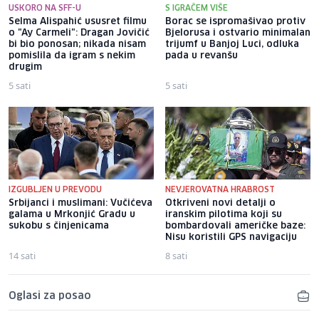
USKORO NA SFF-U
S IGRAČEM VIŠE
Selma Alispahić ususret filmu
Borac se ispromašivao protiv
o "Ay Carmeli": Dragan Jovičić
Bjelorusa i ostvario minimalan
bi bio ponosan; nikada nisam
trijumf u Banjoj Luci, odluka
pomislila da igram s nekim
pada u revanšu
drugim
5 sati
5 sati
IZGUBLJEN U PREVODU
NEVJEROVATNA HRABROST
Srbijanci i muslimani: Vučićeva
Otkriveni novi detalji o
galama u Mrkonjić Gradu u
iranskim pilotima koji su
sukobu s činjenicama
bombardovali američke baze:
Nisu koristili GPS navigaciju
14 sati
8 sati
Oglasi za posao