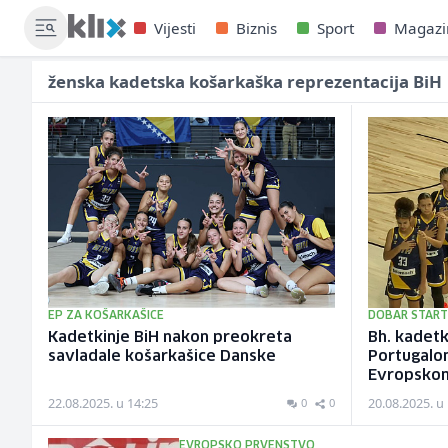
Vijesti
Biznis
Sport
Magazi
ženska kadetska košarkaška reprezentacija BiH
EP ZA KOŠARKAŠICE
DOBAR START
Kadetkinje BiH nakon preokreta
Bh. kadet
savladale košarkašice Danske
Portugalo
Evropskom
22.08.2025. u 14:25
20.08.2025. u
0
0
EVROPSKO PRVENSTVO