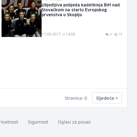
Ubjedljiva pobjeda kadetkinja BiH nad
Slovačkom na startu Evropskog
prvenstva u Skoplju
17.08.2017. u 14:06
4
19
Stranica: 0
Sljedeća
>
rivatnost
Sigurnost
Oglasi za posao