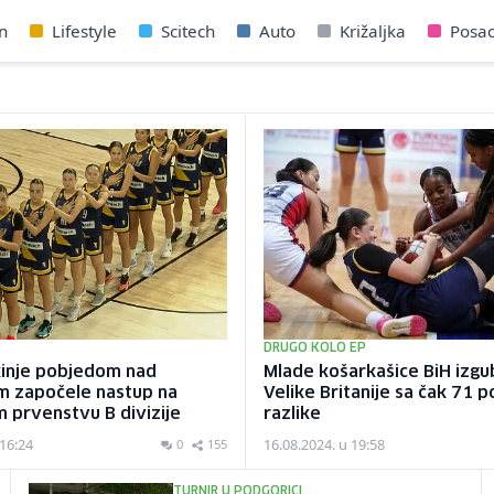
n
Lifestyle
Scitech
Auto
Križaljka
Posa
DRUGO KOLO EP
kinje pobjedom nad
Mlade košarkašice BiH izgu
m započele nastup na
Velike Britanije sa čak 71
 prvenstvu B divizije
razlike
 16:24
16.08.2024. u 19:58
0
155
TURNIR U PODGORICI