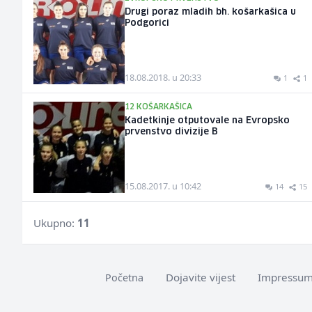
Drugi poraz mladih bh. košarkašica u
Podgorici
18.08.2018. u 20:33
1
1
12 KOŠARKAŠICA
Kadetkinje otputovale na Evropsko
prvenstvo divizije B
15.08.2017. u 10:42
14
15
Ukupno:
11
Dojavite vijest
Impressu
Početna