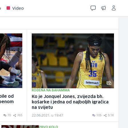
o
Video
ROĐENA NA BAHAMIMA
bile od
Ko je Jonquel Jones, zvijezda bh.
 poenom
košarke i jedna od najboljih igračica
na svijetu
22.06.2021. u 19:47
70
765
105
3.1K
PRVO KOLO