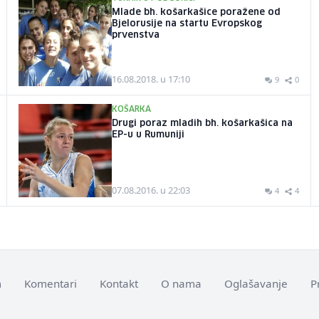
Mlade bh. košarkašice poražene od
Bjelorusije na startu Evropskog
prvenstva
16.08.2018. u 17:10
9
0
KOŠARKA
Drugi poraz mladih bh. košarkašica na
EP-u u Rumuniji
07.08.2016. u 22:03
4
4
m
Komentari
Kontakt
O nama
Oglašavanje
P