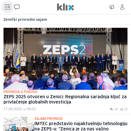
Zenički privredni sajam
PRIVREDA U FOKUSU
ZEPS 2025 otvoren u Zenici: Regionalna saradnja ključ za
privlačenje globalnih investicija
11.09.2025. u 08:32
14
23
SAJAM PRIVREDE
IMTEC predstavio najaktuelniju tehnologiju
na ZEPS-u: "Zenica je za nas važno