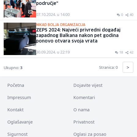
područje"
07.10.2024. u 14:00
0
40
NIKAD BOLJA ORGANIZACIJA
ZEPS 2024: Najveći privredni događaj
zapadnog Balkana nakon pet godina
ponovo otvara svoja vrata
30.09.2024. u 22:19
18
42
>
Stranica: 0
Ukupno:
3
Početna
Dojavite vijest
Impressum
Komentari
Kontakt
O nama
Oglašavanje
Privatnost
Sigurnost
Oglasi za posao