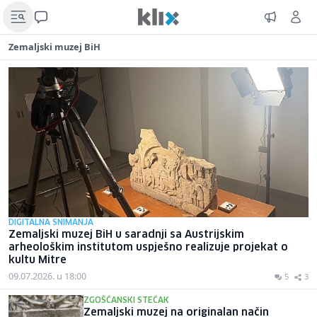
Zemaljski muzej BiH
DIGITALNA SNIMANJA
Zemaljski muzej BiH u saradnji sa Austrijskim
arheološkim institutom uspješno realizuje projekat o
kultu Mitre
09.07.2026. u 18:00
5
3
ZGOŠĆANSKI STEĆAK
Zemaljski muzej na originalan način