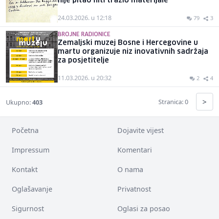
nije pitao niti tražio materijale
24.03.2026. u 12:18
79
3
BROJNE RADIONICE
Zemaljski muzej Bosne i Hercegovine u
martu organizuje niz inovativnih sadržaja
za posjetitelje
11.03.2026. u 20:32
2
4
>
Stranica: 0
Ukupno:
403
Početna
Dojavite vijest
Impressum
Komentari
Kontakt
O nama
Oglašavanje
Privatnost
Sigurnost
Oglasi za posao