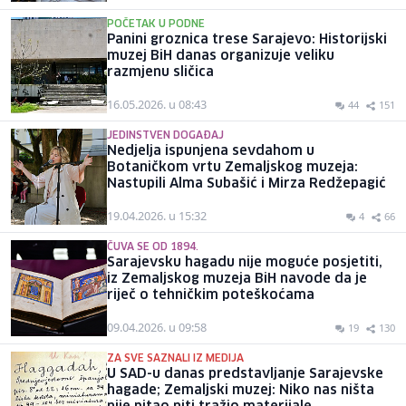
POČETAK U PODNE
Panini groznica trese Sarajevo: Historijski
muzej BiH danas organizuje veliku
razmjenu sličica
16.05.2026. u 08:43
44
151
JEDINSTVEN DOGAĐAJ
Nedjelja ispunjena sevdahom u
Botaničkom vrtu Zemaljskog muzeja:
Nastupili Alma Subašić i Mirza Redžepagić
19.04.2026. u 15:32
4
66
ČUVA SE OD 1894.
Sarajevsku hagadu nije moguće posjetiti,
iz Zemaljskog muzeja BiH navode da je
riječ o tehničkim poteškoćama
09.04.2026. u 09:58
19
130
ZA SVE SAZNALI IZ MEDIJA
U SAD-u danas predstavljanje Sarajevske
hagade; Zemaljski muzej: Niko nas ništa