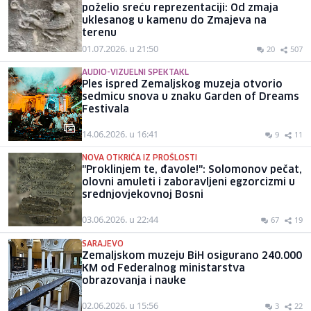
poželio sreću reprezentaciji: Od zmaja
uklesanog u kamenu do Zmajeva na
terenu
01.07.2026. u 21:50
20
507
AUDIO-VIZUELNI SPEKTAKL
Ples ispred Zemaljskog muzeja otvorio
sedmicu snova u znaku Garden of Dreams
Festivala
14.06.2026. u 16:41
9
11
NOVA OTKRIĆA IZ PROŠLOSTI
"Proklinjem te, đavole!": Solomonov pečat,
olovni amuleti i zaboravljeni egzorcizmi u
srednjovjekovnoj Bosni
03.06.2026. u 22:44
67
19
SARAJEVO
Zemaljskom muzeju BiH osigurano 240.000
KM od Federalnog ministarstva
obrazovanja i nauke
02.06.2026. u 15:56
3
22