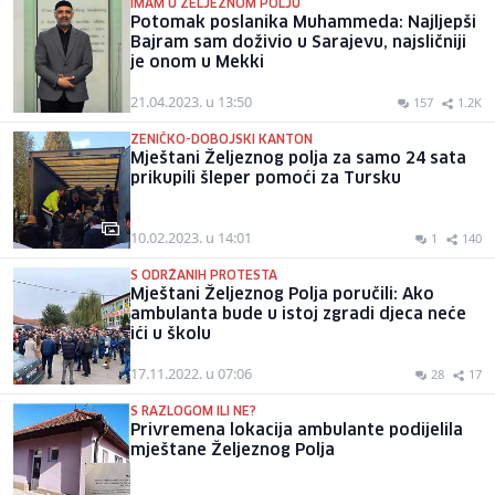
IMAM U ŽELJEZNOM POLJU
Potomak poslanika Muhammeda: Najljepši
Bajram sam doživio u Sarajevu, najsličniji
je onom u Mekki
21.04.2023. u 13:50
157
1.2K
ZENIČKO-DOBOJSKI KANTON
Mještani Željeznog polja za samo 24 sata
prikupili šleper pomoći za Tursku
10.02.2023. u 14:01
1
140
S ODRŽANIH PROTESTA
Mještani Željeznog Polja poručili: Ako
ambulanta bude u istoj zgradi djeca neće
ići u školu
17.11.2022. u 07:06
28
17
S RAZLOGOM ILI NE?
Privremena lokacija ambulante podijelila
mještane Željeznog Polja