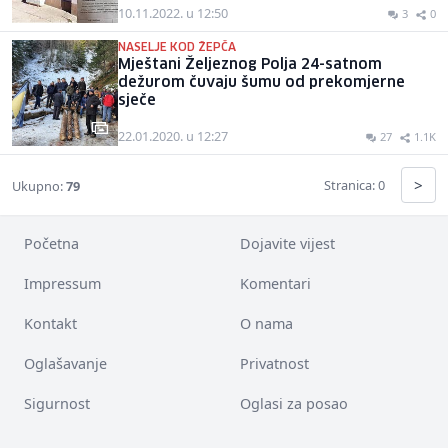
10.11.2022. u 12:50
3
0
NASELJE KOD ŽEPČA
Mještani Željeznog Polja 24-satnom
dežurom čuvaju šumu od prekomjerne
sječe
22.01.2020. u 12:27
27
1.1K
>
Stranica: 0
Ukupno:
79
Početna
Dojavite vijest
Impressum
Komentari
Kontakt
O nama
Oglašavanje
Privatnost
Sigurnost
Oglasi za posao