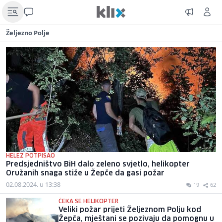
Željezno Polje
HELEZ POTPISAO
Predsjedništvo BiH dalo zeleno svjetlo, helikopter
Oružanih snaga stiže u Žepče da gasi požar
02.08.2024. u 13:38
19
62
ČEKA SE HELIKOPTER
Veliki požar prijeti Željeznom Polju kod
Žepča, mještani se pozivaju da pomognu u