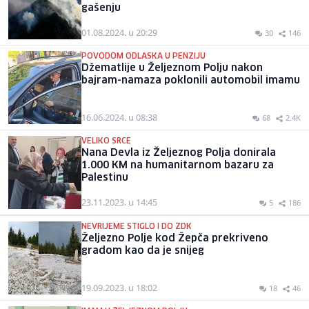
gašenju
01.08.2024. u 20:29
30
146
POVODOM ODLASKA U PENZIJU
Džematlije u Željeznom Polju nakon
bajram-namaza poklonili automobil imamu
16.06.2024. u 08:38
68
2.4K
VELIKO SRCE
Nana Devla iz Željeznog Polja donirala
1.000 KM na humanitarnom bazaru za
Palestinu
23.11.2023. u 14:45
5
186
NEVRIJEME STIGLO I DO ZDK
Željezno Polje kod Žepča prekriveno
gradom kao da je snijeg
19.09.2023. u 18:02
18
46