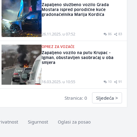
Zapaljeno službeno vozilo Grada
Mostara ispred porodične kuće
gradonačelnika Marija Kordića
26.11.2025. u 07:52
86
83
OPREZ ZA VOZAČE
Zapaljeno vozilo na putu Krupac -
Igman, obustavljen saobraćaj u oba
smjera
16.03.2025. u 10:55
10
91
Stranica: 0
Sljedeća
>
rivatnost
Sigurnost
Oglasi za posao