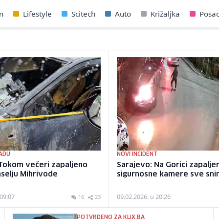
n
Lifestyle
Scitech
Auto
Križaljka
Posa
ADU
NOVI INCIDENT
 Tokom večeri zapaljeno
Sarajevo: Na Gorici zapalje
aselju Mihrivode
sigurnosne kamere sve sni
 09:07
09.02.2026. u 20:26
16
23
POTVRĐENO ZA KLIX.BA