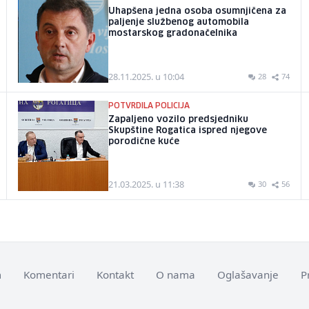
Uhapšena jedna osoba osumnjičena za
paljenje službenog automobila
mostarskog gradonačelnika
28.11.2025. u 10:04
28
74
POTVRDILA POLICIJA
Zapaljeno vozilo predsjedniku
Skupštine Rogatica ispred njegove
porodične kuće
21.03.2025. u 11:38
30
56
m
Komentari
Kontakt
O nama
Oglašavanje
P