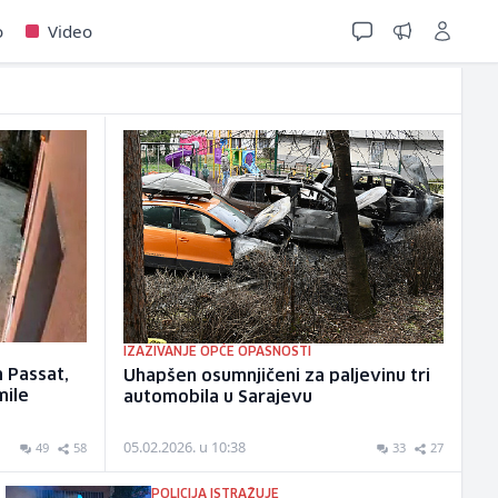
o
Video
IZAZIVANJE OPĆE OPASNOSTI
n Passat,
Uhapšen osumnjičeni za paljevinu tri
mile
automobila u Sarajevu
05.02.2026. u 10:38
49
58
33
27
POLICIJA ISTRAŽUJE