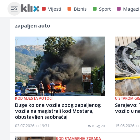
Vijesti
Biznis
Sport
Magazi
zapaljen auto
KOD MJESTA POTOCI
U STAROM GR
Duge kolone vozila zbog zapaljenog
Sarajevo:
vozila na magistrali kod Mostara,
vozilo u n
obustavljen saobraćaj
03.07.2026. u 19:31
15.05.2026. u
8
20
KOD STAMBENIH ZGRADA