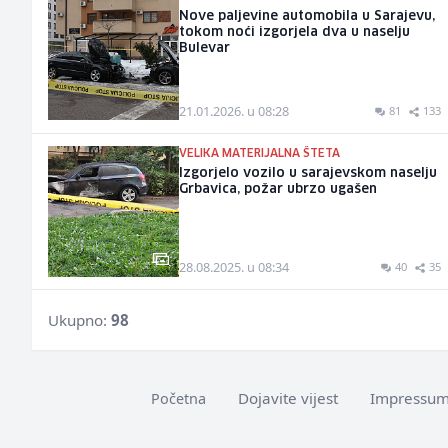
Nove paljevine automobila u Sarajevu,
tokom noći izgorjela dva u naselju
Bulevar
21.01.2026. u 08:28
81
133
VELIKA MATERIJALNA ŠTETA
Izgorjelo vozilo u sarajevskom naselju
Grbavica, požar ubrzo ugašen
28.08.2025. u 08:34
40
35
Ukupno:
98
Dojavite vijest
Impressu
Početna