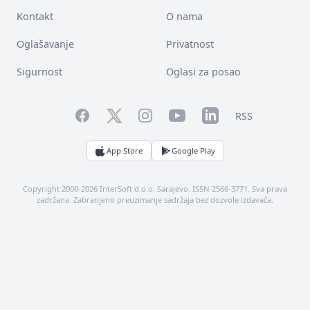
Kontakt
O nama
Oglašavanje
Privatnost
Sigurnost
Oglasi za posao
Facebook
YouTube
LinkedIn
Twitter
Instagram
RSS
App Store
Google Play
Copyright 2000-2026 InterSoft d.o.o. Sarajevo. ISSN 2566-3771. Sva prava
zadržana. Zabranjeno preuzimanje sadržaja bez dozvole izdavača.