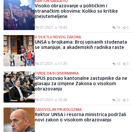
KANTON SARAJEVO
Visoko obrazovanje u političkim i
stranačkim okovima: Koliko su kritike
(ne)utemeljene
09.07.2021. u 18:43
54
0
U SVJETLU NOVOG ZAKONA
UNSA u brojkama: Broj upisanih studenata
se smanjuje, a akademskih radnika raste
08.07.2021. u 11:35
53
0
TVRDE DA IH DISKRIMINIRA
SPUS pozvao kantonalne zastupnike da ne
glasaju za izmjene Zakona o visokom
obrazovanju
06.07.2021. u 15:38
32
0
ZADOVOLJNI PRIJEDLOZIMA
Rektor UNSA i resorna ministrica podržali
novi zakon o visokom obrazovanju