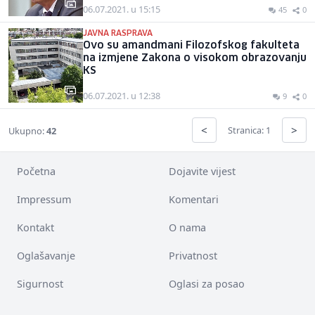
06.07.2021. u 15:15
45
0
JAVNA RASPRAVA
Ovo su amandmani Filozofskog fakulteta
na izmjene Zakona o visokom obrazovanju
KS
06.07.2021. u 12:38
9
0
<
>
Stranica: 1
Ukupno:
42
Početna
Dojavite vijest
Impressum
Komentari
Kontakt
O nama
Oglašavanje
Privatnost
Sigurnost
Oglasi za posao