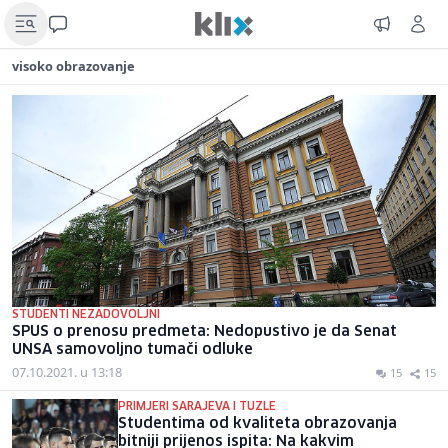
visoko obrazovanje
STUDENTI NEZADOVOLJNI
SPUS o prenosu predmeta: Nedopustivo je da Senat
UNSA samovoljno tumači odluke
07.10.2021. u 13:18
15
15
PRIMJERI SARAJEVA I TUZLE
Studentima od kvaliteta obrazovanja
bitniji prijenos ispita: Na kakvim