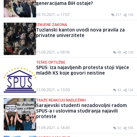
generacijama BiH ostaje?
03.10.2021. u 17:07
217
143
IZMJENE ZAKONA
Tuzlanski kanton uvodi nova pravila za
privatne univerzitete
15.09.2021. u 08:56
48
130
TEŠKE OPTUŽBE
SPUS: Iza najavljenih protesta stoji Vijeće
mladih KS koje govori neistine
12.09.2021. u 13:03
43
124
TRAŽE REAKCIJU NADLEŽNIH
Sarajevski studenti nezadovoljni radom
SPUS-a i uslovima studiranja najavili
proteste
11.09.2021. u 18:45
92
556