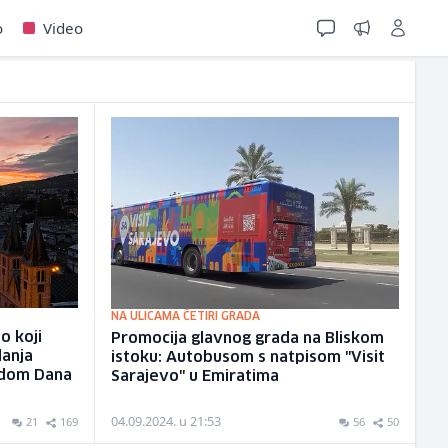
o
Video
NA ULICAMA ČETIRI GRADA
o koji
Promocija glavnog grada na Bliskom
lanja
istoku: Autobusom s natpisom "Visit
vodom Dana
Sarajevo" u Emiratima
04.09.2024. u 21:53
21
169
56
50