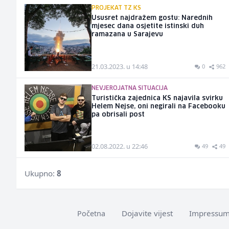
PROJEKAT TZ KS
Ususret najdražem gostu: Narednih
mjesec dana osjetite istinski duh
ramazana u Sarajevu
21.03.2023. u 14:48
0
962
NEVJEROJATNA SITUACIJA
Turistička zajednica KS najavila svirku
Helem Nejse, oni negirali na Facebooku
pa obrisali post
02.08.2022. u 22:46
49
49
Ukupno:
8
Dojavite vijest
Impressu
Početna