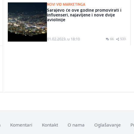
NOVI VID MARKETINGA
Sarajevo će ove godine promovirati i
influenseri, najavljene i nove dvije
aviolinije
01.02.2023. u 18:10
66
533
m
Komentari
Kontakt
O nama
Oglašavanje
P