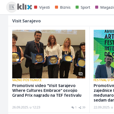
Vijesti
Biznis
Sport
Magazi
Visit Sarajevo
VAŽNO POSTIGNUĆE
FESTIVAL U ŠP
Promotivni video "Visit Sarajevo
Promotivni
Where Cultures Embrace" osvojio
zajednice 
Grand Prix nagradu na TEF festivalu
međunaro
sedam da
26.09.2025. u 12:23
22.09.2025. u
1
39