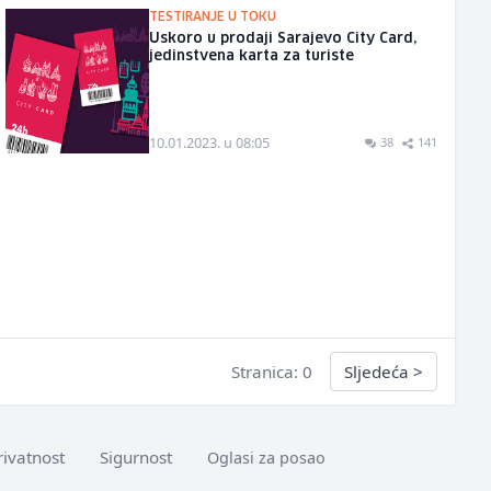
TESTIRANJE U TOKU
Uskoro u prodaji Sarajevo City Card,
jedinstvena karta za turiste
10.01.2023. u 08:05
38
141
Stranica: 0
Sljedeća
>
rivatnost
Sigurnost
Oglasi za posao