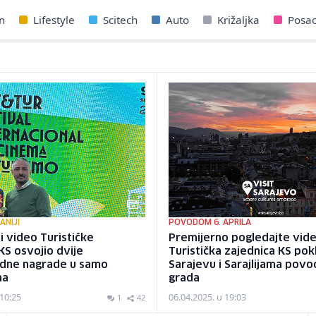
n
Lifestyle
Scitech
Auto
Križaljka
Posa
ANIJI
POVODOM 6. APRILA
 video Turističke
Premijerno pogledajte vide
KS osvojio dvije
Turistička zajednica KS pok
dne nagrade u samo
Sarajevu i Sarajlijama po
na
grada
 10:25
06.04.2025. u 19:03
1
42